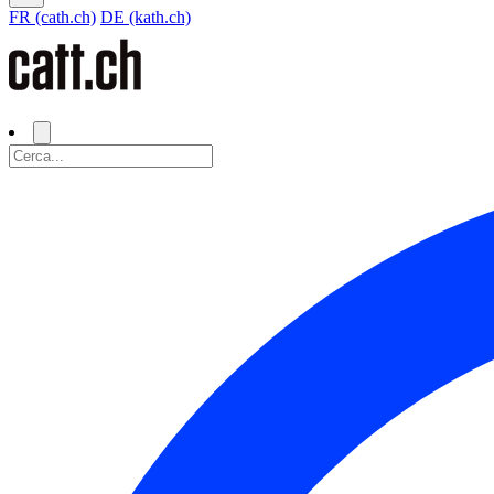
FR (cath.ch)
DE (kath.ch)