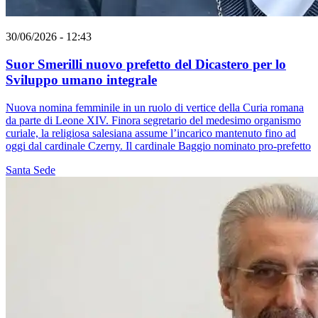
30/06/2026 - 12:43
Suor Smerilli nuovo prefetto del Dicastero per lo
Sviluppo umano integrale
Nuova nomina femminile in un ruolo di vertice della Curia romana
da parte di Leone XIV. Finora segretario del medesimo organismo
curiale, la religiosa salesiana assume l’incarico mantenuto fino ad
oggi dal cardinale Czerny. Il cardinale Baggio nominato pro-prefetto
Santa Sede