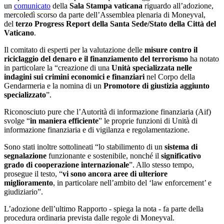
un
comunicato
della
Sala Stampa vaticana
riguardo all’adozione,
mercoledì scorso da parte dell’Assemblea plenaria di Moneyval,
del
terzo Progress Report della Santa Sede/Stato della Città del
Vaticano
.
Il comitato di esperti per la valutazione delle
misure contro il
riciclaggio del denaro e il finanziamento del terrorismo
ha notato
in particolare la “creazione di una
Unità specializzata nelle
indagini sui crimini economici e finanziari
nel Corpo della
Gendarmeria e la nomina di un
Promotore di giustizia aggiunto
specializzato
”.
Riconosciuto pure che l’Autorità di informazione finanziaria (Aif)
svolge “
in maniera efficiente
” le proprie funzioni di Unità di
informazione finanziaria e di vigilanza e regolamentazione.
Sono stati inoltre sottolineati “lo stabilimento di un
sistema di
segnalazione
funzionante e sostenibile, nonché il
significativo
grado di cooperazione internazionale
”. Allo stesso tempo,
prosegue il testo, “
vi sono ancora aree di ulteriore
miglioramento
, in particolare nell’ambito del ‘law enforcement’ e
giudiziario”.
L’adozione dell’ultimo Rapporto - spiega la nota - fa parte della
procedura ordinaria prevista dalle regole di Moneyval.