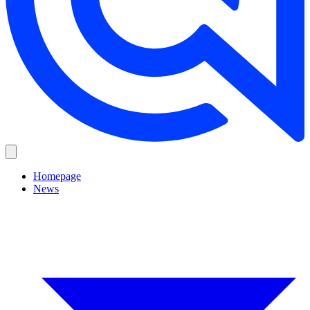
Homepage
News