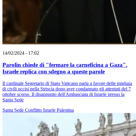
14/02/2024 - 17:02
Parolin chiede di "fermare la carneficina a Gaza".
Israele replica con sdegno a queste parole
Il cardinale Segretario di Stato Vaticano parla a favore delle migliaia
di civili uccisi nella Striscia dopo aver condannato gli attentati del 7
ottobre scorso. Il disappunto dell'Ambasciata di Israele presso la
Santa Sede
Santa Sede
Conflitto Israele Palestina