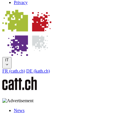
Privacy
IT
FR (cath.ch)
DE (kath.ch)
News