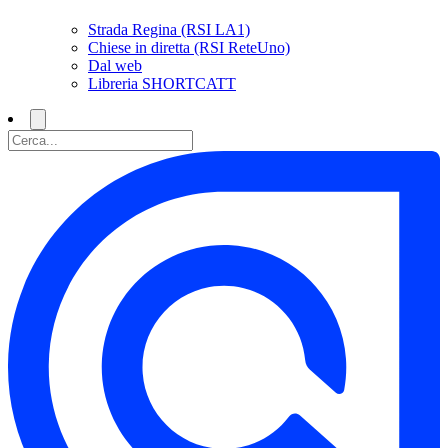
Strada Regina (RSI LA1)
Chiese in diretta (RSI ReteUno)
Dal web
Libreria SHORTCATT