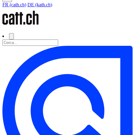
FR (cath.ch)
DE (kath.ch)