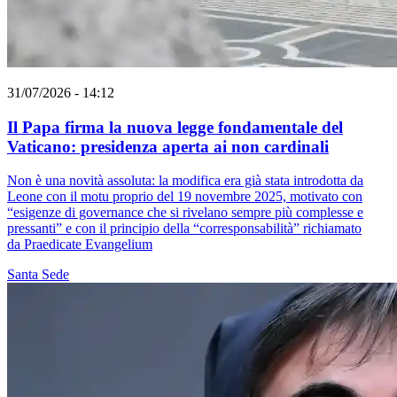
31/07/2026 - 14:12
Il Papa firma la nuova legge fondamentale del
Vaticano: presidenza aperta ai non cardinali
Non è una novità assoluta: la modifica era già stata introdotta da
Leone con il motu proprio del 19 novembre 2025, motivato con
“esigenze di governance che si rivelano sempre più complesse e
pressanti” e con il principio della “corresponsabilità” richiamato
da Praedicate Evangelium
Santa Sede