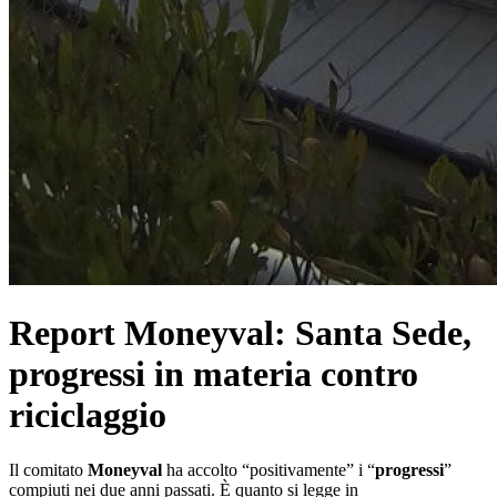
Report Moneyval: Santa Sede,
progressi in materia contro
riciclaggio
Il comitato
Moneyval
ha accolto “positivamente” i “
progressi
”
compiuti nei due anni passati. È quanto si legge in