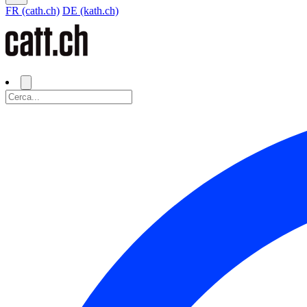
FR (cath.ch)
DE (kath.ch)