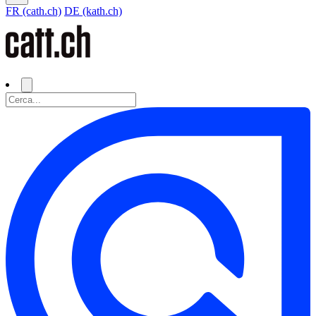
FR (cath.ch)
DE (kath.ch)