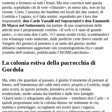
costretta a fermarsi su tutti i fronti. Ma non convince tutti questa
parola, soprattutto chi di vere «chiusure», in senso lato, non ne ha
vissute. Certo, l’assenza dei bambini nei locali dei due oratori, di
Gordola e Lugano, si è fatta sentire, soprattutto per i loro due
responsabili,
don Carlo Vassalli nel Sopraceneri e don Emanuele
Di Marco nel Sottoceneri,
ma parlare di una sospensione delle
attività non è propriamente corretto. «Il web ci è stato di grande
aiuto», ci racconta don Carlo. «Ci siamo sentiti vicini, scambiandoci
con whatsapp vario materiale, dalle prediche corte (brevi omelie sul
Vangelo del giorno) al pensiero o al santo del giorno; inoltre
abbiamo mantenuto aggiornato sito (oratoriogordola.ch) e canale
youtube dell’oratorio, pubblicando l’HOMEcatechism».
La colonia estiva della parrocchia di
Gordola
Ma, oltre che guardare al passato, è giunto il momento di pensare al
futuro, nell’imminenza dei caldi mesi estivi: proprio a Gordola, negli
anni scorsi, in questo periodo, prendeva avvio la colonia
residenziale, molto amata dai bambini e dalle loro famiglie.
«Quest’anno ci adeguiamo alla situazione – sottolinea don Carlo – e
quindi proponiamo solo la colonia diurna: tre settimane in cui,
mattina e pomeriggio, accogliamo nei nostri spazi i ragazzi,
organizziamo per loro momenti di gioco e riflessione nel segno di