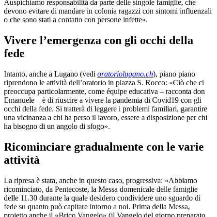
Auspichiamo responsabilità da parte delle singole famiglie, che
devono evitare di mandare in colonia ragazzi con sintomi influenzali
o che sono stati a contatto con persone infette».
Vivere l’emergenza con gli occhi della
fede
Intanto, anche a Lugano (vedi
oratoriolugano.ch
), piano piano
riprendono le attività dell’oratorio in piazza S. Rocco: «Ciò che ci
preoccupa particolarmente, come équipe educativa – racconta don
Emanuele – è di riuscire a vivere la pandemia di Covid19 con gli
occhi della fede. Si tratterà di leggere i problemi familiari, garantire
una vicinanza a chi ha perso il lavoro, essere a disposizione per chi
ha bisogno di un angolo di sfogo».
Ricominciare gradualmente con le varie
attività
La ripresa è stata, anche in questo caso, progressiva: «Abbiamo
ricominciato, da Pentecoste, la Messa domenicale delle famiglie
delle 11.30 durante la quale desidero condividere uno sguardo di
fede su quanto può capitare intorno a noi. Prima della Messa,
proietto anche il «Brico Vangelo» (il Vangelo del giorno preparato