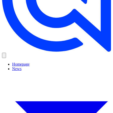
Homepage
News