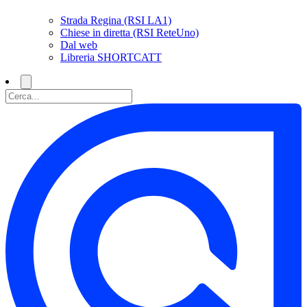
Strada Regina (RSI LA1)
Chiese in diretta (RSI ReteUno)
Dal web
Libreria SHORTCATT