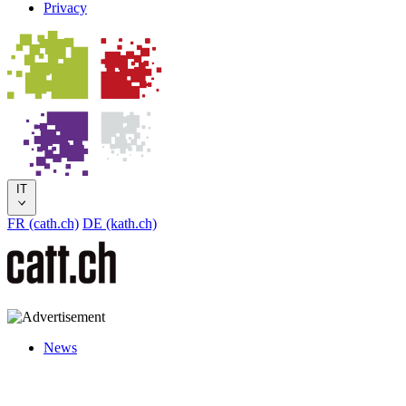
Privacy
IT
FR (cath.ch)
DE (kath.ch)
News