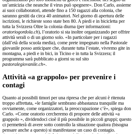
un’amicizia che neanche il virus può spegnere». Don Carlo, assieme
ai suoi collaboratori, attende fino a 150 ragazzi alla colonia, che
saranno gestiti da circa 40 animatori. Nel giorno di apertura delle
iscrizioni, le richieste sono state ben 80. A piedi e in bicicletta per
tutta la Svizzera Oltre la colonia diurna (per informazioni:
oratoriogordola.ch
), l’oratorio si sta inoltre organizzando per offrire
attività serali o di un giorno solo. «In particolare per i ragazzi
(dall’età della scuola media), come prete impegnato nella Pastorale
giovanile posso anticipare che, durante tutta l’estate, vivremo gite in
montagna, a piedi e in bici, in Ticino e in tutta la Svizzera; il
programma sarà pubblicato a giorni su sul sito
pastoralegiovanile.ch
».
Attività «a grappolo» per prevenire i
contagi
Quanto ai possibili timori per una ripresa che per alcuni è ritenuta
troppo affrettata, «le famiglie sembrano abbastanza tranquille ma
ovviamente, come organizzatori, la preoccupazione c’è», spiega don
Carlo. «Come oratorio cercheremo di proporre delle attività «a
grappolo », dividendoci cioè il più possibile in piccoli gruppi; questo
ci permetterà di avere sotto controllo la situazione qualora (bisogna
pensare anche a questo) si manifestasse un caso di contagio.