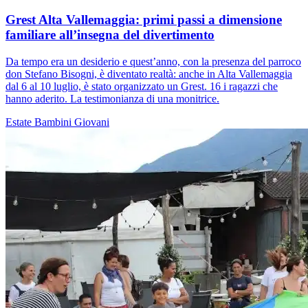
Grest Alta Vallemaggia: primi passi a dimensione
familiare all’insegna del divertimento
Da tempo era un desiderio e quest’anno, con la presenza del parroco
don Stefano Bisogni, è diventato realtà: anche in Alta Vallemaggia
dal 6 al 10 luglio, è stato organizzato un Grest. 16 i ragazzi che
hanno aderito. La testimonianza di una monitrice.
Estate
Bambini
Giovani