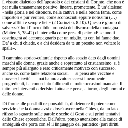
il vissuto dialettico dell’apostolo e dei cristiani di Corinto, che non è
per nulla umanamente positivo, lineare, promettente. È un’altalena:
«nella gloria e nel disonore, nella cattiva e nella buona fama, come
impostori e pur veritieri, come sconosciuti eppure notissimi (…)
come afflitti e sempre lieti» (2 Corinzi 6, 8-10). Questo è giorno di
salvezza? Indi l’incredibile proposta del discorso della montagna
(Matteo 5, 38-42) ci interpella come presi di petto: «E se uno ti
costringerà ad accompagnarlo per un miglio, tu con lui fanne due.
Da’ a chi ti chiede, e a chi desidera da te un prestito non voltare le
spalle».
Il cammino storico-culturale rispetto allo spazio dato dagli uomini
maschi alle donne, grazie anche e soprattutto al cristianesimo, si è
sempre più allargato e reso criticamente motivato con successo,
anche se, come tante relazioni sociali — si pensi alle vecchie e
nuove schiavitù — mai hanno avuto successi linearmente
progredienti, ha conosciuto fallimenti e molte occasioni mancate. Il
tutto per interventi o decisioni attuate e perse, a turno, degli uomini e
delle donne.
Di fronte alle possibili responsabilità, di detenere il potere come
servizio che la donna avrà e dovrà avere nella Chiesa, da un lato
rifisso lo sguardo sulle parole e scelte di Gesù e sui primi tentativi
delle Chiese apostoliche. Dall’altro, pongo attenzione alla carica di
ambiguità che porta con sé il linguaggio del paritetico (pari diritti,