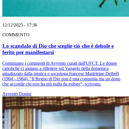
12/12/2025 - 17:36
COMMENTO
Lo scandalo di Dio che sceglie ciò che è debole e
ferito per manifestarsi
Continuano i commenti di Avvento curati dall'UFCT. Le donne
cattoliche ci aiutano a riflettere sul Vangelo della domenica
attualizzato dalla mistica e sociologa francese Madeleine Delbrêl
(1904 - 1964). "Il Regno di Dio non è una conquista ma un dono
che accoglie chi non ha più nulla da esibire", scrivono.
Avvento
Donne