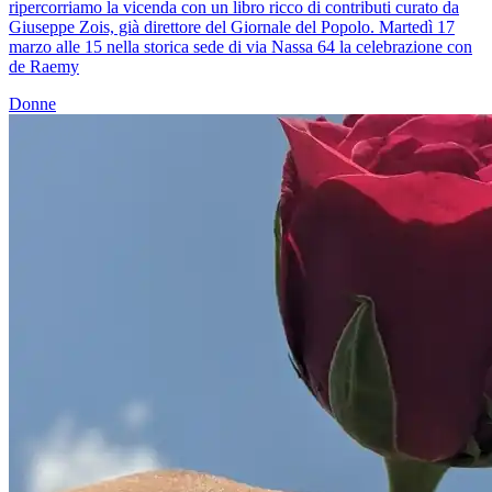
ripercorriamo la vicenda con un libro ricco di contributi curato da
Giuseppe Zois, già direttore del Giornale del Popolo. Martedì 17
marzo alle 15 nella storica sede di via Nassa 64 la celebrazione con
de Raemy
Donne