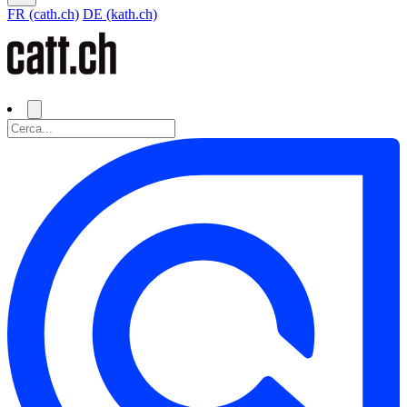
FR (cath.ch)
DE (kath.ch)