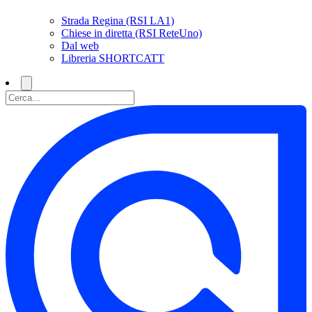
Strada Regina (RSI LA1)
Chiese in diretta (RSI ReteUno)
Dal web
Libreria SHORTCATT