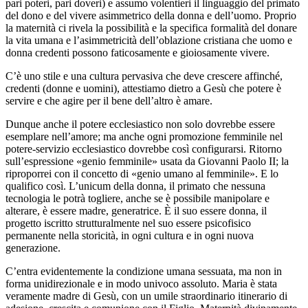
pari poteri, pari doveri) e assumo volentieri il linguaggio del primato
del dono e del vivere asimmetrico della donna e dell’uomo. Proprio
la maternità ci rivela la possibilità e la specifica formalità del donare
la vita umana e l’asimmetricità dell’oblazione cristiana che uomo e
donna credenti possono faticosamente e gioiosamente vivere.
C’è uno stile e una cultura pervasiva che deve crescere affinché,
credenti (donne e uomini), attestiamo dietro a Gesù che potere è
servire e che agire per il bene dell’altro è amare.
Dunque anche il potere ecclesiastico non solo dovrebbe essere
esemplare nell’amore; ma anche ogni promozione femminile nel
potere-servizio ecclesiastico dovrebbe così configurarsi. Ritorno
sull’espressione «genio femminile» usata da Giovanni Paolo II; la
riproporrei con il concetto di «genio umano al femminile». E lo
qualifico così. L’unicum della donna, il primato che nessuna
tecnologia le potrà togliere, anche se è possibile manipolare e
alterare, è essere madre, generatrice. È il suo essere donna, il
progetto iscritto strutturalmente nel suo essere psicofisico
permanente nella storicità, in ogni cultura e in ogni nuova
generazione.
C’entra evidentemente la condizione umana sessuata, ma non in
forma unidirezionale e in modo univoco assoluto. Maria è stata
veramente madre di Gesù, con un umile straordinario itinerario di