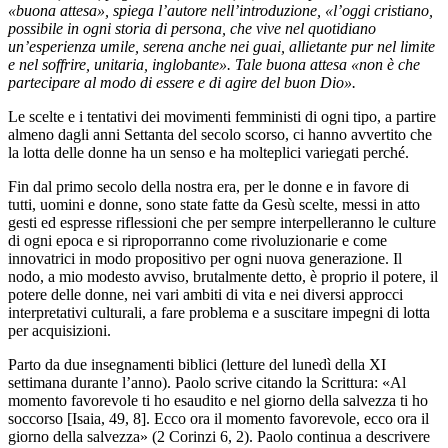
«buona attesa», spiega l’autore nell’introduzione, «l’oggi cristiano,
possibile in ogni storia di persona, che vive nel quotidiano
un’esperienza umile, serena anche nei guai, allietante pur nel limite
e nel soffrire, unitaria, inglobante». Tale buona attesa «non è che
partecipare al modo di essere e di agire del buon Dio».
Le scelte e i tentativi dei movimenti femministi di ogni tipo, a partire
almeno dagli anni Settanta del secolo scorso, ci hanno avvertito che
la lotta delle donne ha un senso e ha molteplici variegati perché.
Fin dal primo secolo della nostra era, per le donne e in favore di
tutti, uomini e donne, sono state fatte da Gesù scelte, messi in atto
gesti ed espresse riflessioni che per sempre interpelleranno le culture
di ogni epoca e si riproporranno come rivoluzionarie e come
innovatrici in modo propositivo per ogni nuova generazione. Il
nodo, a mio modesto avviso, brutalmente detto, è proprio il potere, il
potere delle donne, nei vari ambiti di vita e nei diversi approcci
interpretativi culturali, a fare problema e a suscitare impegni di lotta
per acquisizioni.
Parto da due insegnamenti biblici (letture del lunedì della XI
settimana durante l’anno). Paolo scrive citando la Scrittura: «Al
momento favorevole ti ho esaudito e nel giorno della salvezza ti ho
soccorso [Isaia, 49, 8]. Ecco ora il momento favorevole, ecco ora il
giorno della salvezza» (2 Corinzi 6, 2). Paolo continua a descrivere