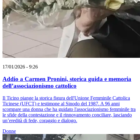
17/01/2026 - 9:26
Addio a Carmen Pronini, storica guida e memoria
dell’associazionismo cattolico
Il Ticino piange la storica figura dell'Unione Femminile Cattolica
Ticinese (UFCT) e testimone al Sinodo del 1987. A 96 anni
scompare una donna che ha guidato l'associazionismo femminile tra
le sfide della contestazione e il rinnovamento conciliare, lasciando
un’eredità di fede, coraggio e dialogo.
Donne