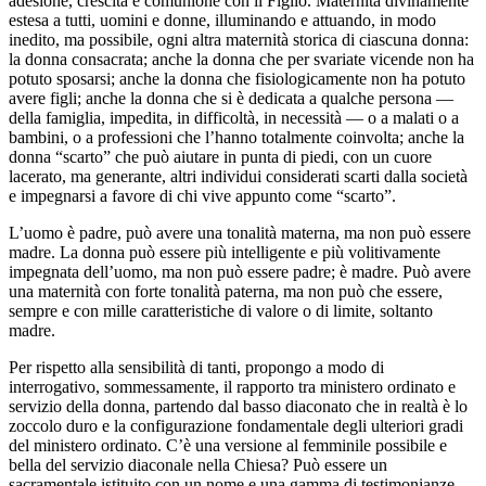
adesione, crescita e comunione con il Figlio. Maternità divinamente
estesa a tutti, uomini e donne, illuminando e attuando, in modo
inedito, ma possibile, ogni altra maternità storica di ciascuna donna:
la donna consacrata; anche la donna che per svariate vicende non ha
potuto sposarsi; anche la donna che fisiologicamente non ha potuto
avere figli; anche la donna che si è dedicata a qualche persona —
della famiglia, impedita, in difficoltà, in necessità — o a malati o a
bambini, o a professioni che l’hanno totalmente coinvolta; anche la
donna “scarto” che può aiutare in punta di piedi, con un cuore
lacerato, ma generante, altri individui considerati scarti dalla società
e impegnarsi a favore di chi vive appunto come “scarto”.
L’uomo è padre, può avere una tonalità materna, ma non può essere
madre. La donna può essere più intelligente e più volitivamente
impegnata dell’uomo, ma non può essere padre; è madre. Può avere
una maternità con forte tonalità paterna, ma non può che essere,
sempre e con mille caratteristiche di valore o di limite, soltanto
madre.
Per rispetto alla sensibilità di tanti, propongo a modo di
interrogativo, sommessamente, il rapporto tra ministero ordinato e
servizio della donna, partendo dal basso diaconato che in realtà è lo
zoccolo duro e la configurazione fondamentale degli ulteriori gradi
del ministero ordinato. C’è una versione al femminile possibile e
bella del servizio diaconale nella Chiesa? Può essere un
sacramentale istituito con un nome e una gamma di testimonianze,