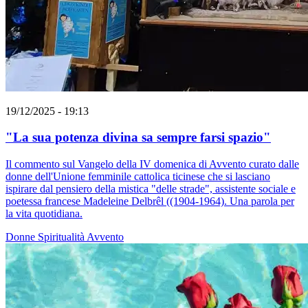
19/12/2025 - 19:13
"La sua potenza divina sa sempre farsi spazio"
Il commento sul Vangelo della IV domenica di Avvento curato dalle
donne dell'Unione femminile cattolica ticinese che si lasciano
ispirare dal pensiero della mistica "delle strade", assistente sociale e
poetessa francese Madeleine Delbrêl ((1904-1964). Una parola per
la vita quotidiana.
Donne
Spiritualità
Avvento