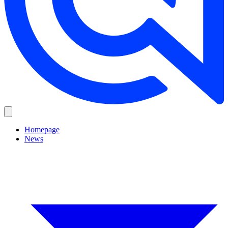
Homepage
News