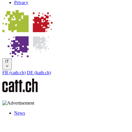
Privacy
IT
FR (cath.ch)
DE (kath.ch)
News