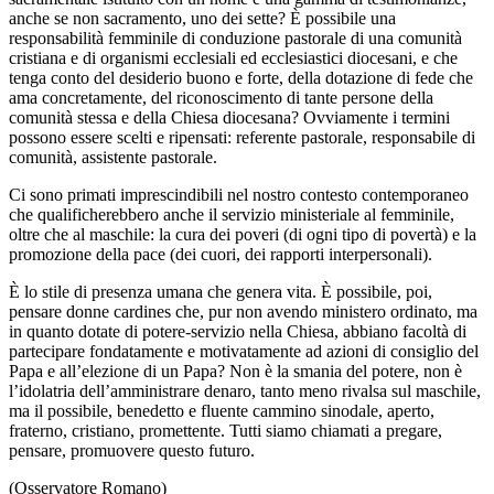
anche se non sacramento, uno dei sette? È possibile una
responsabilità femminile di conduzione pastorale di una comunità
cristiana e di organismi ecclesiali ed ecclesiastici diocesani, e che
tenga conto del desiderio buono e forte, della dotazione di fede che
ama concretamente, del riconoscimento di tante persone della
comunità stessa e della Chiesa diocesana? Ovviamente i termini
possono essere scelti e ripensati: referente pastorale, responsabile di
comunità, assistente pastorale.
Ci sono primati imprescindibili nel nostro contesto contemporaneo
che qualificherebbero anche il servizio ministeriale al femminile,
oltre che al maschile: la cura dei poveri (di ogni tipo di povertà) e la
promozione della pace (dei cuori, dei rapporti interpersonali).
È lo stile di presenza umana che genera vita. È possibile, poi,
pensare donne cardines che, pur non avendo ministero ordinato, ma
in quanto dotate di potere-servizio nella Chiesa, abbiano facoltà di
partecipare fondatamente e motivatamente ad azioni di consiglio del
Papa e all’elezione di un Papa? Non è la smania del potere, non è
l’idolatria dell’amministrare denaro, tanto meno rivalsa sul maschile,
ma il possibile, benedetto e fluente cammino sinodale, aperto,
fraterno, cristiano, promettente. Tutti siamo chiamati a pregare,
pensare, promuovere questo futuro.
(Osservatore Romano)