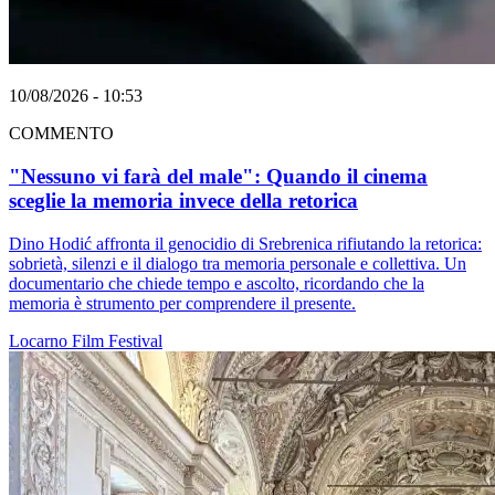
10/08/2026 - 10:53
COMMENTO
"Nessuno vi farà del male": Quando il cinema
sceglie la memoria invece della retorica
Dino Hodić affronta il genocidio di Srebrenica rifiutando la retorica:
sobrietà, silenzi e il dialogo tra memoria personale e collettiva. Un
documentario che chiede tempo e ascolto, ricordando che la
memoria è strumento per comprendere il presente.
Locarno
Film
Festival