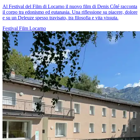
Al Festival del Film di Locarno il nuovo film di Denis Côté racconta
il corpo tra edonismo ed eutanasia. Una riflessione su piacere, dolore
e su un Deleuze spesso travisato, tra filosofia e vita vissuta.
Festival
Film
Locarno