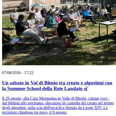
07/08/2026 - 17:22
Un sabato in Val di Blenio tra creato e algoritmi con
la Summer School della Rete Laudato si'
Il 29 agosto, alla Casa Montanina in Valle di Blenio, cinque voci -
dal biblista allo psichiatra -discutono di custodia del creato nel tempo
degli algoritmi, sulla scia dell'enciclica firmata da Leone XIV. Le
iscrizioni chiudono tra poco, il 9 agosto.