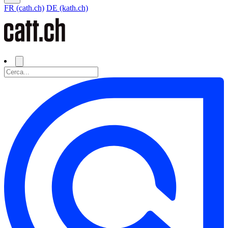
FR (cath.ch)
DE (kath.ch)