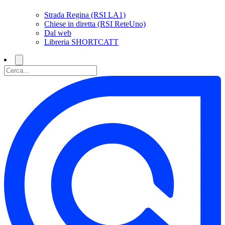
Strada Regina (RSI LA1)
Chiese in diretta (RSI ReteUno)
Dal web
Libreria SHORTCATT