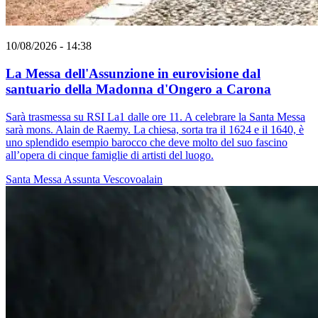
10/08/2026 - 14:38
La Messa dell'Assunzione in eurovisione dal
santuario della Madonna d'Ongero a Carona
Sarà trasmessa su RSI La1 dalle ore 11. A celebrare la Santa Messa
sarà mons. Alain de Raemy. La chiesa, sorta tra il 1624 e il 1640, è
uno splendido esempio barocco che deve molto del suo fascino
all’opera di cinque famiglie di artisti del luogo.
Santa Messa
Assunta
Vescovoalain