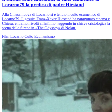
Locarno79 la predica di padre Hiestand
Alla Chiesa nuova di Locarno si è tenuto il culto ecumenico di
Locarno79. Il gesuita Franz-Xaver Hiestand ha paragonato cinema e
Chiesa, entrambi rivolti all'infinito, leggendo in chiave cristologica la
scena delle Sirene in «The Odyssey» di Nolan.
Film
Locarno
Culto
Ecumenismo