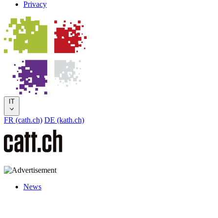
Privacy
IT
FR (cath.ch)
DE (kath.ch)
News