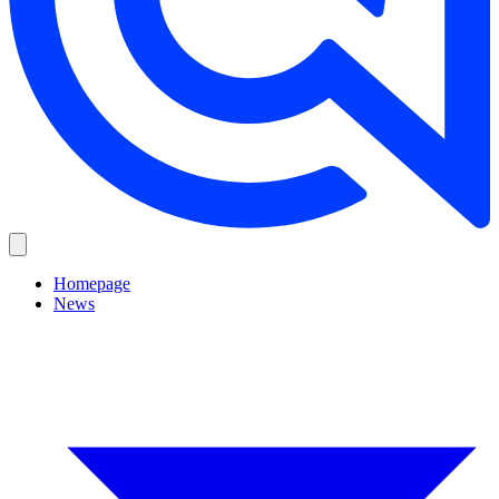
Homepage
News