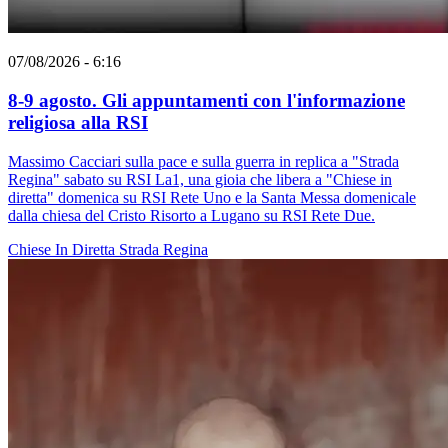
07/08/2026 - 6:16
8-9 agosto. Gli appuntamenti con l'informazione
religiosa alla RSI
Massimo Cacciari sulla pace e sulla guerra in replica a "Strada
Regina" sabato su RSI La1, una gioia che libera a "Chiese in
diretta" domenica su RSI Rete Uno e la Santa Messa domenicale
dalla chiesa del Cristo Risorto a Lugano su RSI Rete Due.
Chiese In Diretta
Strada Regina