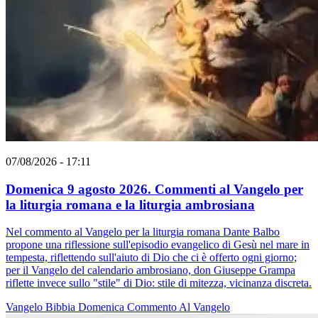
07/08/2026 - 17:11
Domenica 9 agosto 2026. Commenti al Vangelo per
la liturgia romana e la liturgia ambrosiana
Nel commento al Vangelo per la liturgia romana Dante Balbo
propone una riflessione sull'episodio evangelico di Gesù nel mare in
tempesta, riflettendo sull'aiuto di Dio che ci è offerto ogni giorno;
per il Vangelo del calendario ambrosiano, don Giuseppe Grampa
riflette invece sullo "stile" di Dio: stile di mitezza, vicinanza discreta.
Vangelo
Bibbia
Domenica
Commento Al Vangelo