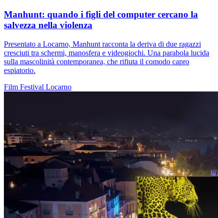
Manhunt: quando i figli del computer cercano la
salvezza nella violenza
Presentato a Locarno, Manhunt racconta la deriva di due ragazzi
cresciuti tra schermi, manosfera e videogiochi. Una parabola lucida
sulla mascolinità contemporanea, che rifiuta il comodo capro
espiatorio.
Film
Festival
Locarno