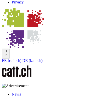
Privacy
IT
FR (cath.ch)
DE (kath.ch)
News