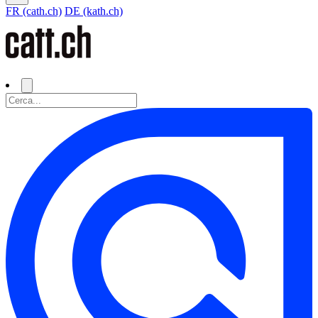
FR (cath.ch)
DE (kath.ch)