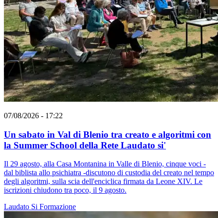
07/08/2026 - 17:22
Un sabato in Val di Blenio tra creato e algoritmi con
la Summer School della Rete Laudato si'
Il 29 agosto, alla Casa Montanina in Valle di Blenio, cinque voci -
dal biblista allo psichiatra -discutono di custodia del creato nel tempo
degli algoritmi, sulla scia dell'enciclica firmata da Leone XIV. Le
iscrizioni chiudono tra poco, il 9 agosto.
Laudato Si
Formazione