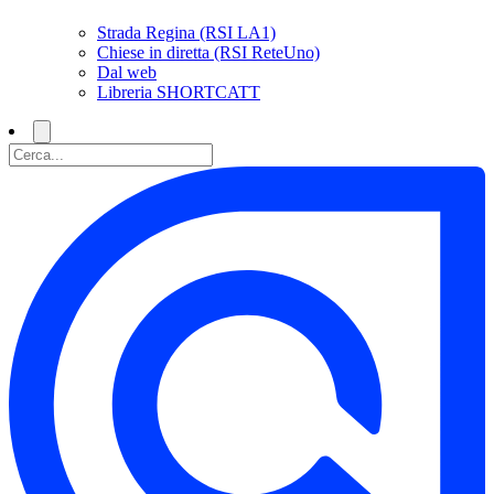
Strada Regina (RSI LA1)
Chiese in diretta (RSI ReteUno)
Dal web
Libreria SHORTCATT