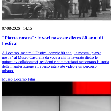
07/08/2026 - 14:15
"Piazza nostra": le voci nascoste dietro 80 anni di
Festival
A Locarno, mentre il Festival compie 80 anni, la mostra "piazza
nostra" al Museo Casorella dà voce a chi ha lavorato dietro le
quinte: ex collaboratori, residenti e commercianti raccontano la storia
della manifestazione attraverso interviste video e un percorso
urbano.
Museo
Locarno
Film