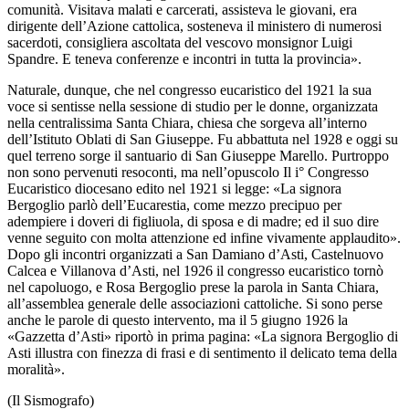
comunità. Visitava malati e carcerati, assisteva le giovani, era
dirigente dell’Azione cattolica, sosteneva il ministero di numerosi
sacerdoti, consigliera ascoltata del vescovo monsignor Luigi
Spandre. E teneva conferenze e incontri in tutta la provincia».
Naturale, dunque, che nel congresso eucaristico del 1921 la sua
voce si sentisse nella sessione di studio per le donne, organizzata
nella centralissima Santa Chiara, chiesa che sorgeva all’interno
dell’Istituto Oblati di San Giuseppe. Fu abbattuta nel 1928 e oggi su
quel terreno sorge il santuario di San Giuseppe Marello. Purtroppo
non sono pervenuti resoconti, ma nell’opuscolo Il i° Congresso
Eucaristico diocesano edito nel 1921 si legge: «La signora
Bergoglio parlò dell’Eucarestia, come mezzo precipuo per
adempiere i doveri di figliuola, di sposa e di madre; ed il suo dire
venne seguito con molta attenzione ed infine vivamente applaudito».
Dopo gli incontri organizzati a San Damiano d’Asti, Castelnuovo
Calcea e Villanova d’Asti, nel 1926 il congresso eucaristico tornò
nel capoluogo, e Rosa Bergoglio prese la parola in Santa Chiara,
all’assemblea generale delle associazioni cattoliche. Si sono perse
anche le parole di questo intervento, ma il 5 giugno 1926 la
«Gazzetta d’Asti» riportò in prima pagina: «La signora Bergoglio di
Asti illustra con finezza di frasi e di sentimento il delicato tema della
moralità».
(Il Sismografo)