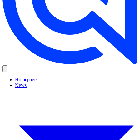
Homepage
News