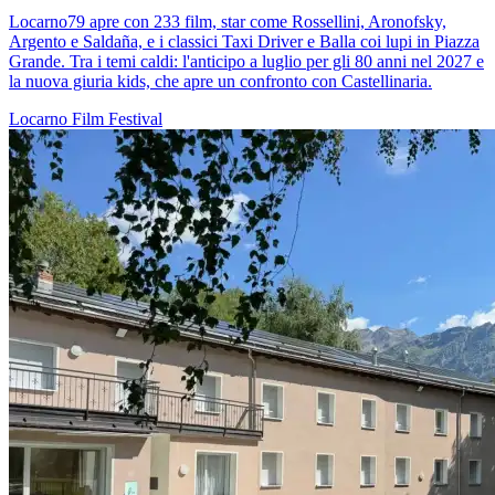
Locarno79 apre con 233 film, star come Rossellini, Aronofsky,
Argento e Saldaña, e i classici Taxi Driver e Balla coi lupi in Piazza
Grande. Tra i temi caldi: l'anticipo a luglio per gli 80 anni nel 2027 e
la nuova giuria kids, che apre un confronto con Castellinaria.
Locarno
Film
Festival