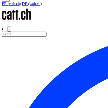
FR (cath.ch)
DE (kath.ch)