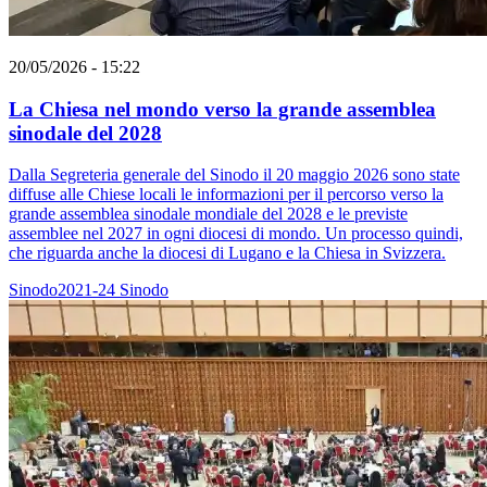
20/05/2026 - 15:22
La Chiesa nel mondo verso la grande assemblea
sinodale del 2028
Dalla Segreteria generale del Sinodo il 20 maggio 2026 sono state
diffuse alle Chiese locali le informazioni per il percorso verso la
grande assemblea sinodale mondiale del 2028 e le previste
assemblee nel 2027 in ogni diocesi di mondo. Un processo quindi,
che riguarda anche la diocesi di Lugano e la Chiesa in Svizzera.
Sinodo2021-24
Sinodo