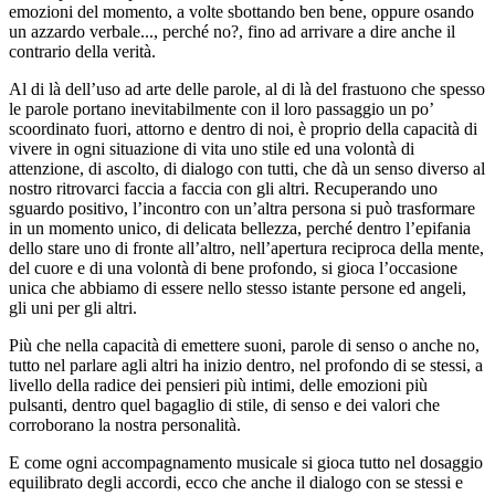
emozioni del momento, a volte sbottando ben bene, oppure osando
un azzardo verbale..., perché no?, fino ad arrivare a dire anche il
contrario della verità.
Al di là dell’uso ad arte delle parole, al di là del frastuono che spesso
le parole portano inevitabilmente con il loro passaggio un po’
scoordinato fuori, attorno e dentro di noi, è proprio della capacità di
vivere in ogni situazione di vita uno stile ed una volontà di
attenzione, di ascolto, di dialogo con tutti, che dà un senso diverso al
nostro ritrovarci faccia a faccia con gli altri. Recuperando uno
sguardo positivo, l’incontro con un’altra persona si può trasformare
in un momento unico, di delicata bellezza, perché dentro l’epifania
dello stare uno di fronte all’altro, nell’apertura reciproca della mente,
del cuore e di una volontà di bene profondo, si gioca l’occasione
unica che abbiamo di essere nello stesso istante persone ed angeli,
gli uni per gli altri.
Più che nella capacità di emettere suoni, parole di senso o anche no,
tutto nel parlare agli altri ha inizio dentro, nel profondo di se stessi, a
livello della radice dei pensieri più intimi, delle emozioni più
pulsanti, dentro quel bagaglio di stile, di senso e dei valori che
corroborano la nostra personalità.
E come ogni accompagnamento musicale si gioca tutto nel dosaggio
equilibrato degli accordi, ecco che anche il dialogo con se stessi e