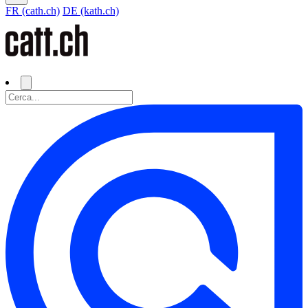
FR (cath.ch)
DE (kath.ch)