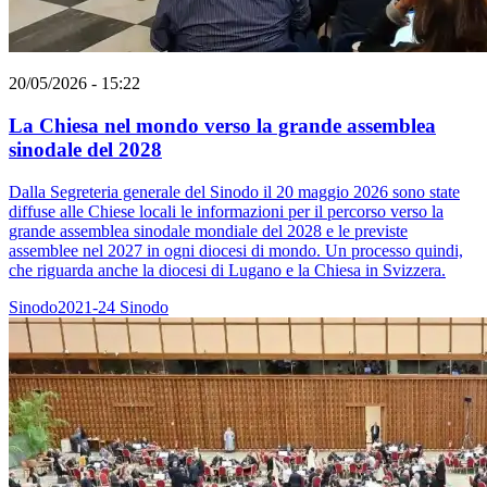
20/05/2026 - 15:22
La Chiesa nel mondo verso la grande assemblea
sinodale del 2028
Dalla Segreteria generale del Sinodo il 20 maggio 2026 sono state
diffuse alle Chiese locali le informazioni per il percorso verso la
grande assemblea sinodale mondiale del 2028 e le previste
assemblee nel 2027 in ogni diocesi di mondo. Un processo quindi,
che riguarda anche la diocesi di Lugano e la Chiesa in Svizzera.
Sinodo2021-24
Sinodo