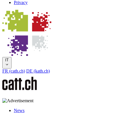
Privacy
IT
FR (cath.ch)
DE (kath.ch)
News