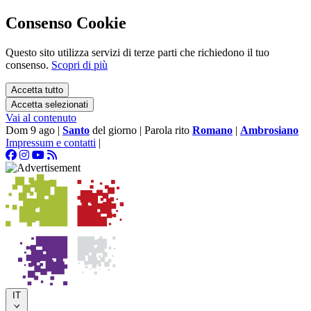
Consenso Cookie
Questo sito utilizza servizi di terze parti che richiedono il tuo
consenso.
Scopri di più
Accetta tutto
Accetta selezionati
Vai al contenuto
Dom 9 ago
|
Santo
del giorno
|
Parola rito
Romano
|
Ambrosiano
Impressum e contatti
|
IT