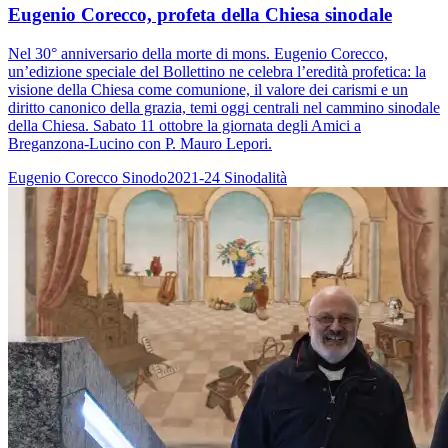
Eugenio Corecco, profeta della Chiesa sinodale
Nel 30° anniversario della morte di mons. Eugenio Corecco,
un’edizione speciale del Bollettino ne celebra l’eredità profetica: la
visione della Chiesa come comunione, il valore dei carismi e un
diritto canonico della grazia, temi oggi centrali nel cammino sinodale
della Chiesa. Sabato 11 ottobre la giornata degli Amici a
Breganzona-Lucino con P. Mauro Lepori.
Eugenio Corecco
Sinodo2021-24
Sinodalità