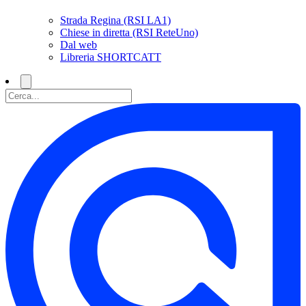
Strada Regina (RSI LA1)
Chiese in diretta (RSI ReteUno)
Dal web
Libreria SHORTCATT