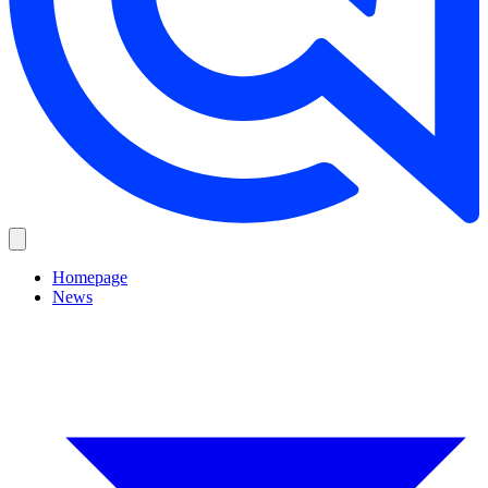
Homepage
News