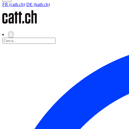
FR (cath.ch)
DE (kath.ch)