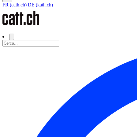
FR (cath.ch)
DE (kath.ch)