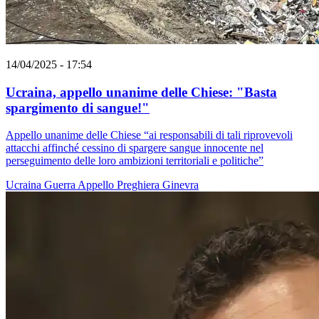
14/04/2025 - 17:54
Ucraina, appello unanime delle Chiese: "Basta
spargimento di sangue!"
Appello unanime delle Chiese “ai responsabili di tali riprovevoli
attacchi affinché cessino di spargere sangue innocente nel
perseguimento delle loro ambizioni territoriali e politiche”
Ucraina
Guerra
Appello
Preghiera
Ginevra