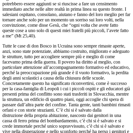
potrebbero essere aggiunti se si riuscisse a fare un censimento
immediato anche nelle altre realtà in prima linea su questo fronte. I
salesiani ospitano, consolano, aiutano e fanno del loro meglio per far
tornare anche solo per un momento un sorriso sui loro volti, nella
convinzione, come disse Gesù, che “ogni volta che avete fatto
queste cose a uno solo di questi miei fratelli più piccoli, l’avete fatto
a me” (Mt 25,40).
Tutte le case di don Bosco in Ucraina sono sempre rimaste aperte,
anzi, sono state potenziate, abbiamo costruito, migliorato e adeguato
le strutture, tutto per accogliere sempre più e meglio di come
facevamo prima della guerra. Il povero ha diritto al meglio, con
particolare attenzione all’accompagnamento formativo ed educativo,
perché la preoccupazione più grande è il vuoto formativo, la perdita
degli anni scolastici a causa della chiusura delle scuole.
Concretamente questo ha significato riconvertirsi, come è successo
per la casa-famiglia di Leopoli i cui i piccoli ospiti e gli educatori già
presenti prima del conflitto sono stati trasferiti in Slovacchia, mentre
la struttura, un edificio di quattro piani, oggi accoglie chi spera di
passare dall’altra parte del confine. Tanta gente, tanti bambini rimasti
orfani e con storie strazianti. C’è chi si è salvato dalla
distruzione della propria abitazione, nascosto dai genitori in una
cassa di ferro prima del bombardamento, c’è chi si è salvato e si
crede immortale perché unico sopravvissuto, c’è chi si è salvato e
vive nella disperazione e nello sconforto perché ha perso i genitori e