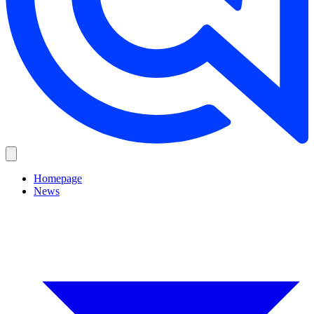
Homepage
News