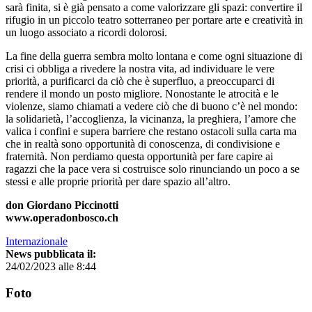
sarà finita, si è già pensato a come valorizzare gli spazi: convertire il
rifugio in un piccolo teatro sotterraneo per portare arte e creatività in
un luogo associato a ricordi dolorosi.
La fine della guerra sembra molto lontana e come ogni situazione di
crisi ci obbliga a rivedere la nostra vita, ad individuare le vere
priorità, a purificarci da ciò che è superfluo, a preoccuparci di
rendere il mondo un posto migliore. Nonostante le atrocità e le
violenze, siamo chiamati a vedere ciò che di buono c’è nel mondo:
la solidarietà, l’accoglienza, la vicinanza, la preghiera, l’amore che
valica i confini e supera barriere che restano ostacoli sulla carta ma
che in realtà sono opportunità di conoscenza, di condivisione e
fraternità. Non perdiamo questa opportunità per fare capire ai
ragazzi che la pace vera si costruisce solo rinunciando un poco a se
stessi e alle proprie priorità per dare spazio all’altro.
don Giordano Piccinotti
www.operadonbosco.ch
Internazionale
News pubblicata il:
24/02/2023 alle 8:44
Foto