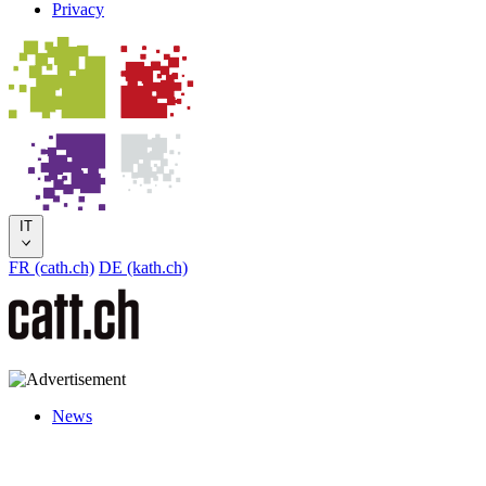
Privacy
IT
FR (cath.ch)
DE (kath.ch)
News