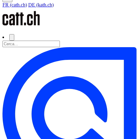
FR (cath.ch)
DE (kath.ch)