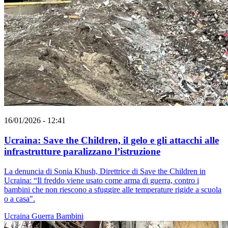
16/01/2026 - 12:41
Ucraina: Save the Children, il gelo e gli attacchi alle
infrastrutture paralizzano l’istruzione
La denuncia di Sonia Khush, Direttrice di Save the Children in
Ucraina: “Il freddo viene usato come arma di guerra, contro i
bambini che non riescono a sfuggire alle temperature rigide a scuola
o a casa".
Ucraina
Guerra
Bambini