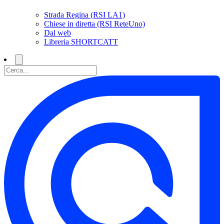
Strada Regina (RSI LA1)
Chiese in diretta (RSI ReteUno)
Dal web
Libreria SHORTCATT