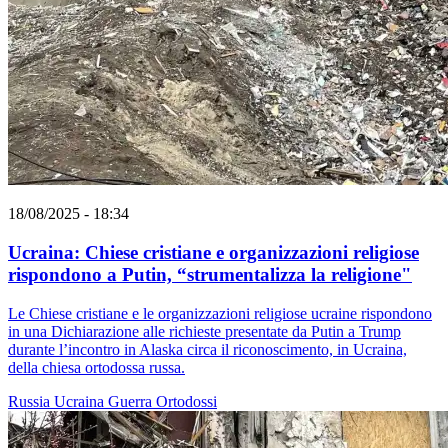
18/08/2025 - 18:34
Ucraina: Chiese cristiane e organizzazioni religiose
rispondono a Putin, “strumentalizza la religione"
Le Chiese cristiane e le organizzazioni religiose ucraine rispondono
in una Dichiarazione alle richieste presentate da Putin a Trump
durante l’incontro in Alaska circa il riconoscimento, in Ucraina,
della chiesa ortodossa russa.
Russia
Ucraina
Guerra
Ortodossi