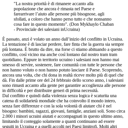
"La nostra priorità è di rimanere accanto alla
popolazione che ancora è rimasta nel Paese e
farearrivare l’aiuto alle persone più bisognose, agli
sfollati, a coloro che hanno perso tutto e che nonsanno
cosa fare in questo momento". (Don Mykhaylo Chaban
- Provinciale dei salesiani inUcraina)
È passato, anzi è volato un anno dall’inizio del conflitto in Ucraina.
La tentazione è di lasciar perdere, fare finta che la guerra sia sempre
più lontana. È brutto da dire, ma forse ci stiamo abituando a questo
conflitto, così vicino ma anche così lontano dal nostro tram tram
quotidiano. Eppure in territorio ucraino i salesiani non hanno mai
smesso di servire, sostenere, fare comunità con tutte le persone che
non hanno voluto o non hanno potuto lasciare il Paese. Scoprendo,
ancora una volta, che chi dona in realtà riceve molto più di quel che
dà. Fin dalle prime ore del 24 febbraio dello scorso anno, i salesiani
sono rimasti accanto alla gente per garantire accoglienza alle persone
in difficoltà e per distribuire generi di prima necessità.
Dal conflitto e quindi dalla violenza senza logica è scaturita una
catena di solidarietà mondiale che ha coinvolto il mondo intero,
senza fare differenze e con la sola volontà di aiutare chi è nel
bisogno: bambini, ragazzi, giovani, famiglie, anziani soli. Sono circa
2.000 i minori ucraini aiutati e accompagnati in questo ultimo anno,
limitando il conteggio solamente a quanti continuano ad essere
seguiti in Ucraina e a quelli accolti nei Paesi limitrofi. Molti altri