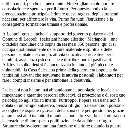
tutti i parenti, perché ha perso tutto. Noi vogliamo solo portare
consolazione e speranza per il futuro. Per questo motivo la
preoccupazione principale è dotare questi ragazzi degli strumenti
necessari per affrontare la vita. Primo fra tutti: l’istruzione e la
conseguente formazione umana e professionale.
A Leopoli grazie anche al supporto del governo polacco e del
Comune di Leopoli, i salesiani hanno allestito “Mariapolis”, una
cittadella modulare che ospita da sei mesi 350 persone, qui ci si
occupa quotidianamente della cura materiale e spirituale delle
persone ospitate nel campo: attività educative e ricreative per i
bambini, assistenza psicosociale e distribuzione di pasti caldi.
A Kiev la solidarietà si è concretizzata in aiuto ai più piccoli e
vulnerabili: la Casa Salesiana prima della guerra era popolata da
tantissimi giovani che seguivano le attività pastorali, i laboratori per
fare i compiti insieme e per stimolare la creatività.
I salesiani non hanno mai abbandonato la popolazione locale e si
impegnano a garantire percorsi educativi, di protezione e di sostegno
psicologico agli sfollati interni. Purtroppo, l’opera salesiana non è
dotata di un rifugio antiaereo. Senza rifugio i Salesiani non possono
accogliere e ospitare i giovani della zona ed è per questo che, grazie
a numerosi aiuti da tutto il mondo stanno attrezzando la struttura con
la creazione di uno spazio polifunzionale da adibire a rifugio.
Strutture che svolgeranno una funzione ulteriore: quando la guerra