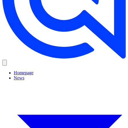
Homepage
News