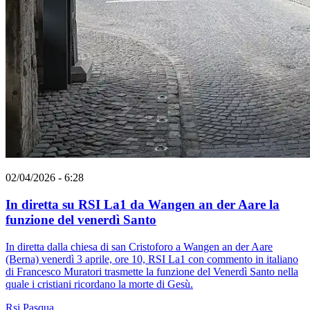
02/04/2026 - 6:28
In diretta su RSI La1 da Wangen an der Aare la
funzione del venerdì Santo
In diretta dalla chiesa di san Cristoforo a Wangen an der Aare
(Berna) venerdì 3 aprile, ore 10, RSI La1 con commento in italiano
di Francesco Muratori trasmette la funzione del Venerdì Santo nella
quale i cristiani ricordano la morte di Gesù.
Rsi
Pasqua