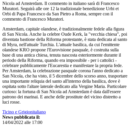
Nicola ad Amsterdam. Il commento in italiano sarà di Francesco
Muratori. Seguirà alle ore 12 la tradizionale benedizione Urbi et
Orbi di Papa Francesco da San Pietro a Roma, sempre con il
commento di Francesco Muratori.
Amsterdam, capitale olandese, è tradizionalmente fedele alla figura
di San Nicola. Anche la celebre Oude Kerk, la "vecchia chiesa", poi
diventata bastione della Riforma protestante, è stata dedicata al santo
di Myra, nell'attuale Turchia. L'attuale basilica, da cui l'emittente
olandese KRO propone l'Eurovisione pasquale, è costruita sulla
base di una antica chiesa, tenuta nascosta esteriormente durante il
periodo della Riforma, quando era impossibile - per i cattolici -
celebrare pubblicamente l'Eucarestia e manifestare la propria fede.
Per Amsterdam, la celebrazione pasquale corona l'anno dedicato a
San Nicola, che ha visto, il 5 dicembre dello scorso anno, trasportare
una importante reliquia del santo all'interno della basilica, dove è
ospitata sotto l'altare laterale dedicato alla Vergine Maria. Particolare
curioso: la fortuna di San Nicola ad Amsterdam è data dall'essere
patrono dei marinai. E anche delle prostitute del vicino distretto a
luci rosse.
Ticino e Grigionitaliano
News pubblicata il:
14/04/2022 alle 17:00