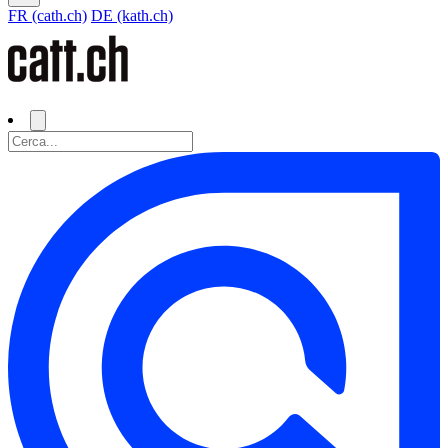
FR (cath.ch)
DE (kath.ch)