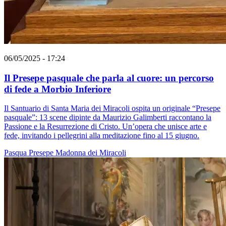
06/05/2025 - 17:24
Il Presepe pasquale che parla al cuore: un percorso
di fede a Morbio Inferiore
Il Santuario di Santa Maria dei Miracoli ospita un originale “Presepe
pasquale”: 13 scene dipinte da Maurizio Galimberti raccontano la
Passione e la Resurrezione di Cristo. Un’opera che unisce arte e
fede, invitando i pellegrini alla meditazione fino al 15 giugno.
Pasqua
Presepe
Madonna dei Miracoli