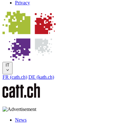
Privacy
IT
FR (cath.ch)
DE (kath.ch)
News