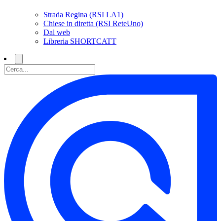
Strada Regina (RSI LA1)
Chiese in diretta (RSI ReteUno)
Dal web
Libreria SHORTCATT