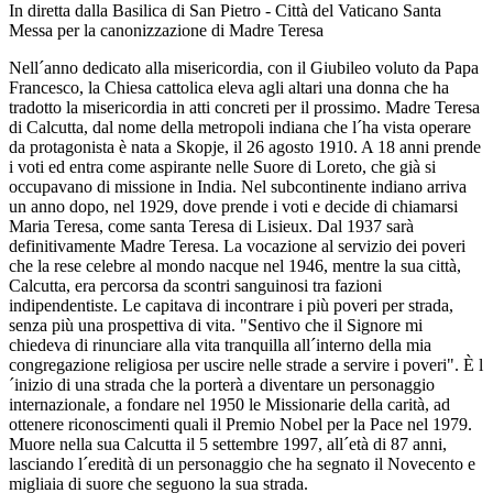
In diretta dalla Basilica di San Pietro - Città del Vaticano Santa
Messa per la canonizzazione di Madre Teresa
Nell´anno dedicato alla misericordia, con il Giubileo voluto da Papa
Francesco, la Chiesa cattolica eleva agli altari una donna che ha
tradotto la misericordia in atti concreti per il prossimo. Madre Teresa
di Calcutta, dal nome della metropoli indiana che l´ha vista operare
da protagonista è nata a Skopje, il 26 agosto 1910. A 18 anni prende
i voti ed entra come aspirante nelle Suore di Loreto, che già si
occupavano di missione in India. Nel subcontinente indiano arriva
un anno dopo, nel 1929, dove prende i voti e decide di chiamarsi
Maria Teresa, come santa Teresa di Lisieux. Dal 1937 sarà
definitivamente Madre Teresa. La vocazione al servizio dei poveri
che la rese celebre al mondo nacque nel 1946, mentre la sua città,
Calcutta, era percorsa da scontri sanguinosi tra fazioni
indipendentiste. Le capitava di incontrare i più poveri per strada,
senza più una prospettiva di vita. "Sentivo che il Signore mi
chiedeva di rinunciare alla vita tranquilla all´interno della mia
congregazione religiosa per uscire nelle strade a servire i poveri". È l
´inizio di una strada che la porterà a diventare un personaggio
internazionale, a fondare nel 1950 le Missionarie della carità, ad
ottenere riconoscimenti quali il Premio Nobel per la Pace nel 1979.
Muore nella sua Calcutta il 5 settembre 1997, all´età di 87 anni,
lasciando l´eredità di un personaggio che ha segnato il Novecento e
migliaia di suore che seguono la sua strada.