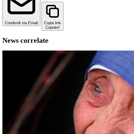
Condividi via Email
Copia link
Copiato!
News correlate