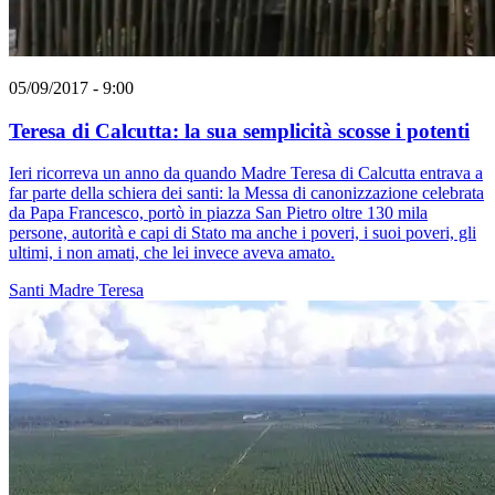
05/09/2017 - 9:00
Teresa di Calcutta: la sua semplicità scosse i potenti
Ieri ricorreva un anno da quando Madre Teresa di Calcutta entrava a
far parte della schiera dei santi: la Messa di canonizzazione celebrata
da Papa Francesco, portò in piazza San Pietro oltre 130 mila
persone, autorità e capi di Stato ma anche i poveri, i suoi poveri, gli
ultimi, i non amati, che lei invece aveva amato.
Santi
Madre Teresa