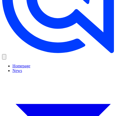
Homepage
News