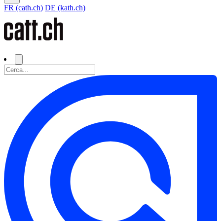
FR (cath.ch)
DE (kath.ch)