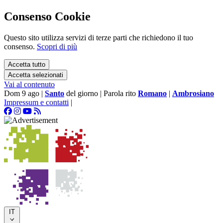
Consenso Cookie
Questo sito utilizza servizi di terze parti che richiedono il tuo
consenso.
Scopri di più
Accetta tutto
Accetta selezionati
Vai al contenuto
Dom 9 ago
|
Santo
del giorno
|
Parola rito
Romano
|
Ambrosiano
Impressum e contatti
|
IT