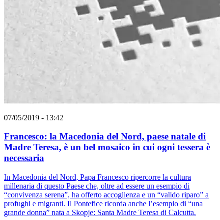
07/05/2019 - 13:42
Francesco: la Macedonia del Nord, paese natale di
Madre Teresa, è un bel mosaico in cui ogni tessera è
necessaria
In Macedonia del Nord, Papa Francesco ripercorre la cultura
millenaria di questo Paese che, oltre ad essere un esempio di
“convivenza serena”, ha offerto accoglienza e un “valido riparo” a
profughi e migranti. Il Pontefice ricorda anche l’esempio di “una
grande donna” nata a Skopje: Santa Madre Teresa di Calcutta.