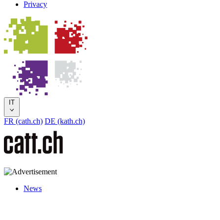
Privacy
IT
FR (cath.ch)
DE (kath.ch)
News