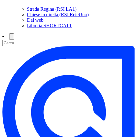
Strada Regina (RSI LA1)
Chiese in diretta (RSI ReteUno)
Dal web
Libreria SHORTCATT