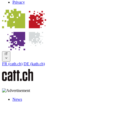
Privacy
IT
FR (cath.ch)
DE (kath.ch)
News