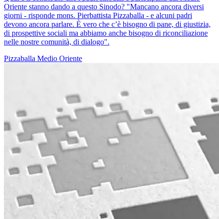
Oriente stanno dando a questo Sinodo? "Mancano ancora diversi
giorni - risponde mons. Pierbattista Pizzaballa - e alcuni padri
devono ancora parlare. È vero che c’è bisogno di pane, di giustizia,
di prospettive sociali ma abbiamo anche bisogno di riconciliazione
nelle nostre comunità, di dialogo".
Pizzaballa
Medio Oriente