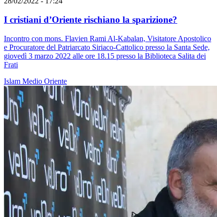
28/02/2022 - 17:24
I cristiani d’Oriente rischiano la sparizione?
Incontro con mons. Flavien Rami Al-Kabalan, Visitatore Apostolico
e Procuratore del Patriarcato Siriaco-Cattolico presso la Santa Sede,
giovedì 3 marzo 2022 alle ore 18.15 presso la Biblioteca Salita dei
Frati
Islam
Medio Oriente