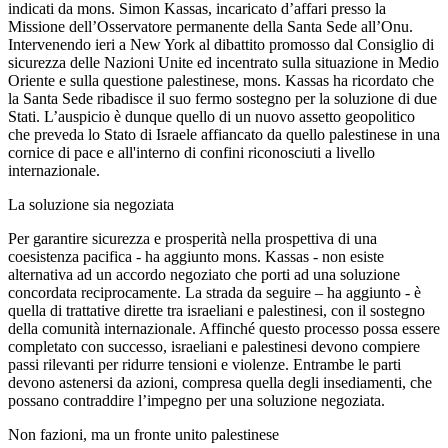
indicati da mons. Simon Kassas, incaricato d’affari presso la
Missione dell’Osservatore permanente della Santa Sede all’Onu.
Intervenendo ieri a New York al dibattito promosso dal Consiglio di
sicurezza delle Nazioni Unite ed incentrato sulla situazione in Medio
Oriente e sulla questione palestinese, mons. Kassas ha ricordato che
la Santa Sede ribadisce il suo fermo sostegno per la soluzione di due
Stati. L’auspicio è dunque quello di un nuovo assetto geopolitico
che preveda lo Stato di Israele affiancato da quello palestinese in una
cornice di pace e all'interno di confini riconosciuti a livello
internazionale.
La soluzione sia negoziata
Per garantire sicurezza e prosperità nella prospettiva di una
coesistenza pacifica - ha aggiunto mons. Kassas - non esiste
alternativa ad un accordo negoziato che porti ad una soluzione
concordata reciprocamente. La strada da seguire – ha aggiunto - è
quella di trattative dirette tra israeliani e palestinesi, con il sostegno
della comunità internazionale. Affinché questo processo possa essere
completato con successo, israeliani e palestinesi devono compiere
passi rilevanti per ridurre tensioni e violenze. Entrambe le parti
devono astenersi da azioni, compresa quella degli insediamenti, che
possano contraddire l’impegno per una soluzione negoziata.
Non fazioni, ma un fronte unito palestinese