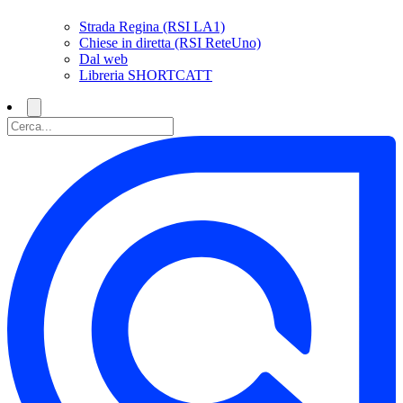
Strada Regina (RSI LA1)
Chiese in diretta (RSI ReteUno)
Dal web
Libreria SHORTCATT