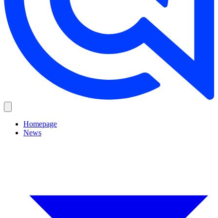
Homepage
News