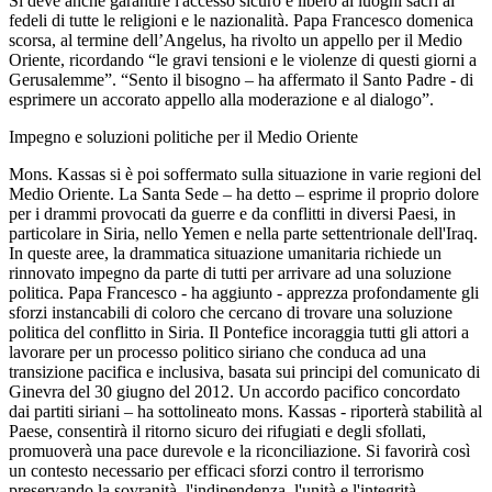
Si deve anche garantire l'accesso sicuro e libero ai luoghi sacri ai
fedeli di tutte le religioni e le nazionalità. Papa Francesco domenica
scorsa, al termine dell’Angelus, ha rivolto un appello per il Medio
Oriente, ricordando “le gravi tensioni e le violenze di questi giorni a
Gerusalemme”. “Sento il bisogno – ha affermato il Santo Padre - di
esprimere un accorato appello alla moderazione e al dialogo”.
Impegno e soluzioni politiche per il Medio Oriente
Mons. Kassas si è poi soffermato sulla situazione in varie regioni del
Medio Oriente. La Santa Sede – ha detto – esprime il proprio dolore
per i drammi provocati da guerre e da conflitti in diversi Paesi, in
particolare in Siria, nello Yemen e nella parte settentrionale dell'Iraq.
In queste aree, la drammatica situazione umanitaria richiede un
rinnovato impegno da parte di tutti per arrivare ad una soluzione
politica. Papa Francesco - ha aggiunto - apprezza profondamente gli
sforzi instancabili di coloro che cercano di trovare una soluzione
politica del conflitto in Siria. Il Pontefice incoraggia tutti gli attori a
lavorare per un processo politico siriano che conduca ad una
transizione pacifica e inclusiva, basata sui principi del comunicato di
Ginevra del 30 giugno del 2012. Un accordo pacifico concordato
dai partiti siriani – ha sottolineato mons. Kassas - riporterà stabilità al
Paese, consentirà il ritorno sicuro dei rifugiati e degli sfollati,
promuoverà una pace durevole e la riconciliazione. Si favorirà così
un contesto necessario per efficaci sforzi contro il terrorismo
preservando la sovranità, l'indipendenza, l'unità e l'integrità