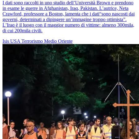
I dati sono raccolti in uno studio dell’Università Brown e prendono
in esame le guerre in Afghanistan, Iraq, Pakistan. L’autrice, Neta
Crawford, professore a Boston, lamenta che i dati“sono nascosti dai
governi, determinati a dipingere un’immagine troppo ottimista”.
L’Iraq è il luogo con il maggior numero di vittime: almeno 300mila,
di cui 200mila civili.
Isis
USA
Terrorismo
Medio Oriente