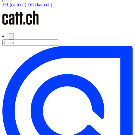
FR (cath.ch)
DE (kath.ch)