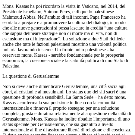
Mons. Kassas ha poi ricordato la visita in Vaticano, nel 2014, del
Presidente israeliano, Shimon Peres, e di quello palestinese
Mahmoud Abbas. Nell’ambito di tali incontri, Papa Francesco ha
esortato a pregare e a promuovere la cultura del dialogo, in modo
che alle nuove generazioni si possa lasciare in eredità “una cultura
che sappia delineare strategie non di morte ma di vita, non di
esclusione ma di integrazione”. La soluzione a due Stati richiede
anche che tutte le fazioni palestinesi mostrino una volontà politica
unitaria lavorando insieme. Un fronte unito palestinese - ha
osservato mons. Kassas - sarebbe fondamentale per la prosperità
economica, la coesione sociale e la stabilità politica di uno Stato di
Palestina.
La questione di Gerusalemme
Non si deve anche dimenticare Gerusalemme, una città sacra agli
ebrei, ai cristiani e ai musulmani. Lo status quo dei siti sacri è una
questione di profonda sensibilità. La Santa Sede – ha detto mons.
Kassas - conferma la sua posizione in linea con la comunità
internazionale e rinnova il proprio sostegno per una soluzione
completa, giusta e duratura relativamente alla questione della città di
Gerusalemme. Mons. Kassas ha inoltre ribadito l'importanza di uno
status speciale per Gerusalemme, che sia garantito a livello
internazionale al fine di assicurare libertà di religione e di coscienza.