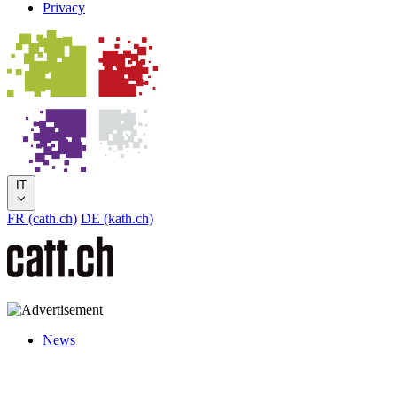
Privacy
IT
FR (cath.ch)
DE (kath.ch)
News