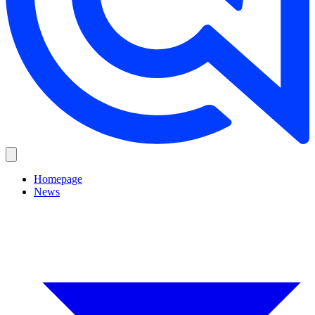
Homepage
News