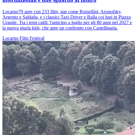
Locarno79 apre con 233 film, star come Rossellini, Aronofsky,
Argento e Saldaña, e i classici Taxi Driver e Balla coi lupi in Piazza
Grande. Tra i temi caldi: l'anticipo a luglio per gli 80 anni nel 2027 e
la nuova giuria kids, che apre un confronto con Castellinaria.
Locarno
Film
Festival