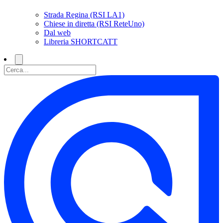
Strada Regina (RSI LA1)
Chiese in diretta (RSI ReteUno)
Dal web
Libreria SHORTCATT