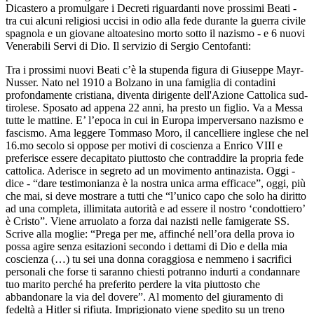
Dicastero a promulgare i Decreti riguardanti nove prossimi Beati -
tra cui alcuni religiosi uccisi in odio alla fede durante la guerra civile
spagnola e un giovane altoatesino morto sotto il nazismo - e 6 nuovi
Venerabili Servi di Dio. Il servizio di Sergio Centofanti:
Tra i prossimi nuovi Beati c’è la stupenda figura di Giuseppe Mayr-
Nusser. Nato nel 1910 a Bolzano in una famiglia di contadini
profondamente cristiana, diventa dirigente dell'Azione Cattolica sud-
tirolese. Sposato ad appena 22 anni, ha presto un figlio. Va a Messa
tutte le mattine. E’ l’epoca in cui in Europa imperversano nazismo e
fascismo. Ama leggere Tommaso Moro, il cancelliere inglese che nel
16.mo secolo si oppose per motivi di coscienza a Enrico VIII e
preferisce essere decapitato piuttosto che contraddire la propria fede
cattolica. Aderisce in segreto ad un movimento antinazista. Oggi -
dice - “dare testimonianza è la nostra unica arma efficace”, oggi, più
che mai, si deve mostrare a tutti che “l’unico capo che solo ha diritto
ad una completa, illimitata autorità e ad essere il nostro ‘condottiero’
è Cristo”. Viene arruolato a forza dai nazisti nelle famigerate SS.
Scrive alla moglie: “Prega per me, affinché nell’ora della prova io
possa agire senza esitazioni secondo i dettami di Dio e della mia
coscienza (…) tu sei una donna coraggiosa e nemmeno i sacrifici
personali che forse ti saranno chiesti potranno indurti a condannare
tuo marito perché ha preferito perdere la vita piuttosto che
abbandonare la via del dovere”. Al momento del giuramento di
fedeltà a Hitler si rifiuta. Imprigionato viene spedito su un treno