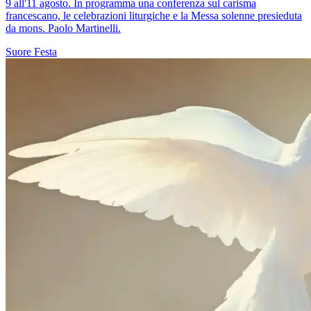
9 all'11 agosto. In programma una conferenza sul carisma
francescano, le celebrazioni liturgiche e la Messa solenne presieduta
da mons. Paolo Martinelli.
Suore
Festa