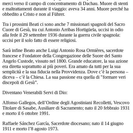
merci verso il campo di concentramento di Dachau. Muore di stenti
e maltrattamenti durante il viaggio: aveva 34 anni. Muore perché ha
obbedito a Cristo e non al Führer.
Tra i prossimi Beati ci sono anche 7 missionari spagnoli del Sacro
Cuore di Gesù, tra cui Antonio Arribas Hortigüela, uccisi in odio
alla fede il 29 settembre 1936 durante la guerra civile spagnola:
uccisi per il solo fatto di essere religiosi.
Sarà infine Beato anche Luigi Antonio Rosa Ormières, sacerdote
francese e Fondatore della Congregazione delle Suore del Santo
Angelo Custode, vissuto nel 1800. Grande educatore, la sua azione
era diretta soprattutto ai più poveri. Era amato da tutti per la sua
semplicità e la sua fiducia nella Provvidenza. Dove c’è la persona –
diceva – c’è la Chiesa. La sua passione era quella di "formare veri
discepoli di Gesù”.
Diventano Venerabili Servi di Dio:
Alfonso Gallegos, dell’Ordine degli Agostiniani Recolletti, Vescovo
Titolare di Sasabe, Ausiliare di Sacramento; nato il 20 febbraio 1931
e morto il 6 ottobre 1991.
Raffaele Sánchez García, Sacerdote diocesano; nato il 14 giugno
1911 e morto l’8 agosto 1973.