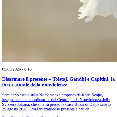
05/08/2026 - 6:16
Disarmare il presente – Tolstoj, Gandhi e Capitini: la
forza attuale della nonviolenza
Seminario estivo sulla Nonviolenza proposto da Katia Senjic,
insegnante e co-coordinatrice del Centro per la Nonviolenza della
Svizzera italiana, che si terrà presso la Casa Buzzi di Dalpe sabato
29 agosto 2026. L'organizzatrice lo presenta a catt.ch.