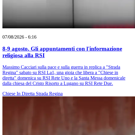
07/08/2026 - 6:16
8-9 agosto. Gli appuntamenti con l'informazione
religiosa alla RSI
Massimo Cacciari sulla pace e sulla guerra in replica a "Strada
Regina" sabato su RSI La1, una gioia che libera a "Chiese in
diretta" domenica su RSI Rete Uno e la Santa Messa domenicale
dalla chiesa del Cristo Risorto a Lugano su RSI Rete Due.
Chiese In Diretta
Strada Regina