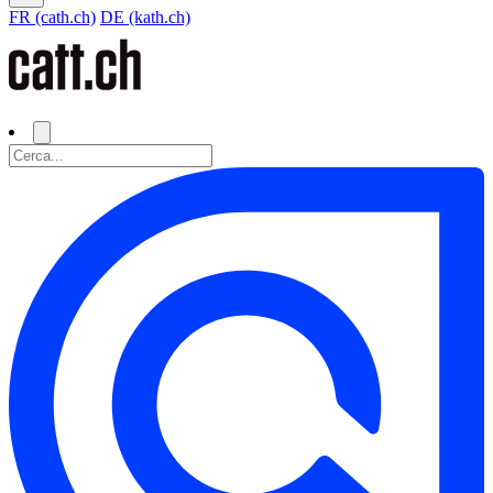
FR (cath.ch)
DE (kath.ch)