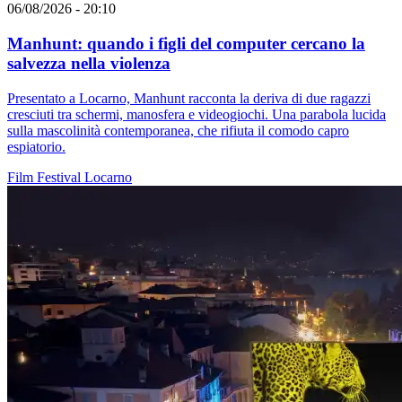
06/08/2026 - 20:10
Manhunt: quando i figli del computer cercano la
salvezza nella violenza
Presentato a Locarno, Manhunt racconta la deriva di due ragazzi
cresciuti tra schermi, manosfera e videogiochi. Una parabola lucida
sulla mascolinità contemporanea, che rifiuta il comodo capro
espiatorio.
Film
Festival
Locarno