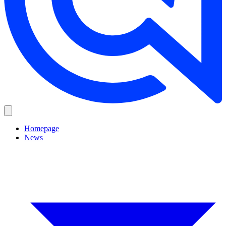
Homepage
News