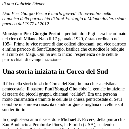
di don Gabriele Diener
Don Pier Giorgio Perini è morto giovedì 19 novembre nella
canonica della parrocchia di Sant’Eustorgio a Milano dov’era stato
parroco dal 1977 al 2012
Monsignor
Pier Giorgio Perini
– per tutti don Pigi – era incardinato
nel clero di Milano. Nato il 17 gennaio 1929, è stato ordinato nel
1954. Prima fu vice rettore di due collegi diocesani, poi vice parroco
e infine parroco di Sant’Eustorgio, basilica che custodice le reliquie
e il culto dei Magi. Qui ha avuto inizio l’esperienza delle cellule
parrocchiali di evangelizzazione.
Una storia iniziata in Corea del Sud
Il filo della storia inizia in Corea del Sud, in una chiesa cristiana
pentecostale. Il pastore
Paul Yonggi Cho
ebbe la geniale intuizione
di creare dei piccoli gruppi, chiamati “cellule”. Era una persona
molto carismatica e tramite le cellule la chiesa pentecostale di Seul
conobbe una nuova rinascita dando origine a migliaia di cellule sul
suo territorio.
In quegli stessi anni il sacerdote
Michael J. Eivers
, della parrocchia
San Bonifacio a Pembroke Pines, in Florida (USA), sentendo