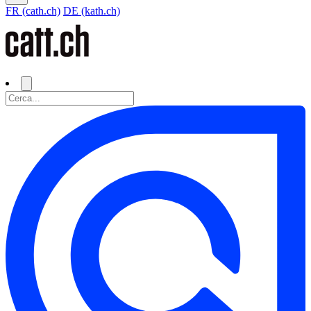
FR (cath.ch)
DE (kath.ch)