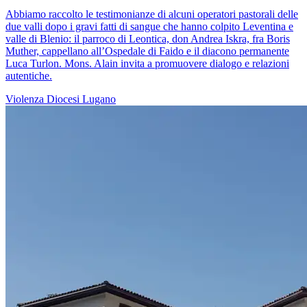
Abbiamo raccolto le testimonianze di alcuni operatori pastorali delle
due valli dopo i gravi fatti di sangue che hanno colpito Leventina e
valle di Blenio: il parroco di Leontica, don Andrea Iskra, fra Boris
Muther, cappellano all’Ospedale di Faido e il diacono permanente
Luca Turlon. Mons. Alain invita a promuovere dialogo e relazioni
autentiche.
Violenza
Diocesi Lugano