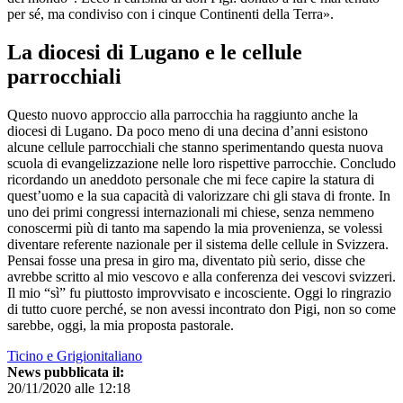
per sé, ma condiviso con i cinque Continenti della Terra».
La diocesi di Lugano e le cellule
parrocchiali
Questo nuovo approccio alla parrocchia ha raggiunto anche la
diocesi di Lugano. Da poco meno di una decina d’anni esistono
alcune cellule parrocchiali che stanno sperimentando questa nuova
scuola di evangelizzazione nelle loro rispettive parrocchie. Concludo
ricordando un aneddoto personale che mi fece capire la statura di
quest’uomo e la sua capacità di valorizzare chi gli stava di fronte. In
uno dei primi congressi internazionali mi chiese, senza nemmeno
conoscermi più di tanto ma sapendo la mia provenienza, se volessi
diventare referente nazionale per il sistema delle cellule in Svizzera.
Pensai fosse una presa in giro ma, diventato più serio, disse che
avrebbe scritto al mio vescovo e alla conferenza dei vescovi svizzeri.
Il mio “sì” fu piuttosto improvvisato e incosciente. Oggi lo ringrazio
di tutto cuore perché, se non avessi incontrato don Pigi, non so come
sarebbe, oggi, la mia proposta pastorale.
Ticino e Grigionitaliano
News pubblicata il:
20/11/2020 alle 12:18