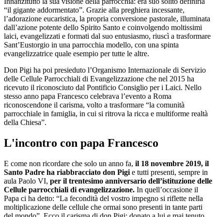
Innanzitutto la sua visione della parrocchia: era suo solito definirla
“il gigante addormentato”. Grazie alla preghiera incessante,
l’adorazione eucaristica, la propria conversione pastorale, illuminata
dall’azione potente dello Spirito Santo e coinvolgendo moltissimi
laici, evangelizzati e formati dal suo entusiasmo, riuscì a trasformare
Sant’Eustorgio in una parrocchia modello, con una spinta
evangelizzatrice quale esempio per tutte le altre.
Don Pigi ha poi presieduto l’Organismo Internazionale di Servizio
delle Cellule Parrocchiali di Evangelizzazione che nel 2015 ha
ricevuto il riconosciuto dal Pontificio Consiglio per i Laici. Nello
stesso anno papa Francesco celebrava l’evento a Roma
riconoscendone il carisma, volto a trasformare “la comunità
parrocchiale in famiglia, in cui si ritrova la ricca e multiforme realtà
della Chiesa”.
L'incontro con papa Francesco
E come non ricordare che solo un anno fa,
il 18 novembre 2019, il
Santo Padre ha riabbracciato don Pigi
e tutti presenti, sempre in
aula Paolo VI,
per il trentesimo anniversario dell’istituzione delle
Cellule parrocchiali di evangelizzazione.
In quell’occasione il
Papa ci ha detto: “La fecondità del vostro impegno si riflette nella
moltiplicazione delle cellule che ormai sono presenti in tante parti
del mondo”. Ecco il carisma di don Pigi: donato a lui e mai tenuto