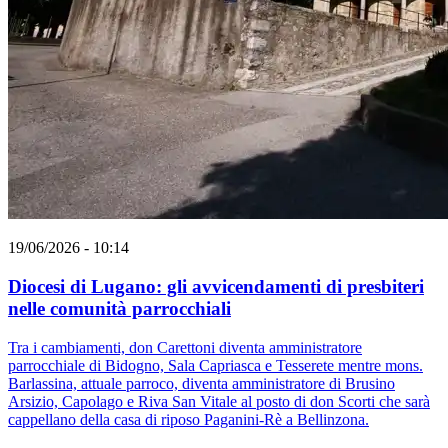
19/06/2026 - 10:14
Diocesi di Lugano: gli avvicendamenti di presbiteri
nelle comunità parrocchiali
Tra i cambiamenti, don Carettoni diventa amministratore
parrocchiale di Bidogno, Sala Capriasca e Tesserete mentre mons.
Barlassina, attuale parroco, diventa amministratore di Brusino
Arsizio, Capolago e Riva San Vitale al posto di don Scorti che sarà
cappellano della casa di riposo Paganini-Rè a Bellinzona.