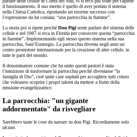
parlare delle cellule in Corea del Sud, vi si recò più volte per capirne
il funzionamento. Il suo merito è quello di aver portato il sistema
nella Chiesa Cattolica, riportando un enorme successo con
l’espressione da lui coniata: “una parrocchia in fiamme”.
La storia poi si ripete perché
Don Pigi
sente parlare del sistema delle
cellule e nel 1987 si reca in Florida per conoscere questa “parrocchia
in fiamme”. Implementando egli stesso questo sistema nella sua
parrocchia, Sant’Eustorgio. La parrocchia diventa negli anni un
centro promotore internazionale per la creazione di altre cellule, in
tutte le parti del mondo.
Il denominatore comune che ha unito questi pastori è stata
l’intuizione di trasformare la parrocchia perché diventasse “la
famiglia di Dio”, cioè tante case ospitali per accogliere tutti coloro
che volessero scoprire i propri talenti da mettere a frutto della
missione evangelizzatrice.
La parrocchia: "un gigante
addormentato" da risvegliare
Sarebbero tante le cose da narrare su don Pigi. Ricordiamone solo
alcune.