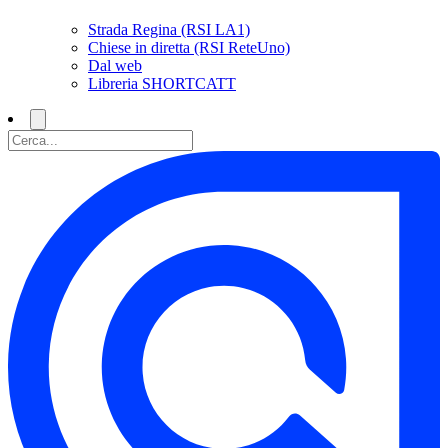
Strada Regina (RSI LA1)
Chiese in diretta (RSI ReteUno)
Dal web
Libreria SHORTCATT