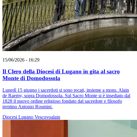
15/06/2026 - 16:29
Il Clero della Diocesi di Lugano in gita al sacro
Monte di Domodossola
Lunedì 15 giugno i sacerdoti si sono recati, insieme a mons. Alain
de Raemy, sopra Domodossola. Sul Sacro Monte si è insediato dal
1828 il nuovo ordine religioso fondato dal sacerdote e filosofo
trentino Antonio Rosmini.
Diocesi Lugano
Vescovoalain