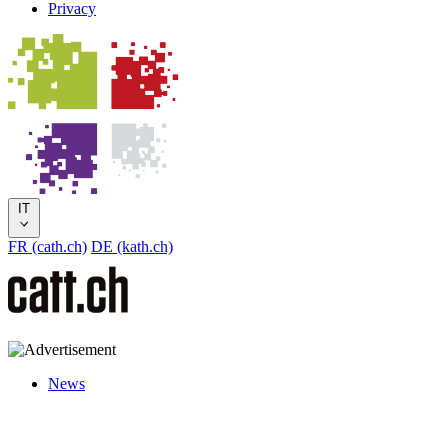
Privacy
IT
FR (cath.ch)
DE (kath.ch)
News