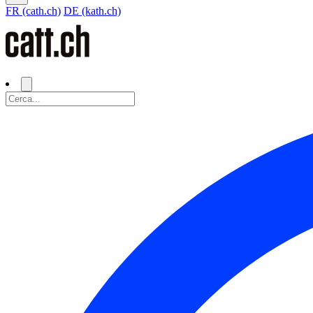
FR (cath.ch)
DE (kath.ch)