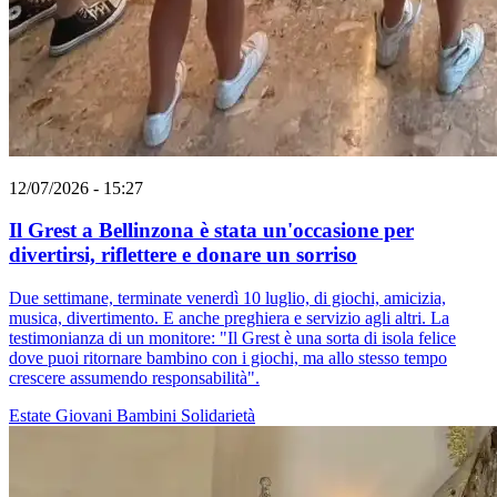
12/07/2026 - 15:27
Il Grest a Bellinzona è stata un'occasione per
divertirsi, riflettere e donare un sorriso
Due settimane, terminate venerdì 10 luglio, di giochi, amicizia,
musica, divertimento. E anche preghiera e servizio agli altri. La
testimonianza di un monitore: "Il Grest è una sorta di isola felice
dove puoi ritornare bambino con i giochi, ma allo stesso tempo
crescere assumendo responsabilità".
Estate
Giovani
Bambini
Solidarietà