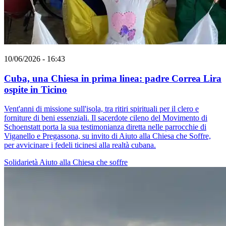
10/06/2026 - 16:43
Cuba, una Chiesa in prima linea: padre Correa Lira
ospite in Ticino
Vent'anni di missione sull'isola, tra ritiri spirituali per il clero e
forniture di beni essenziali. Il sacerdote cileno del Movimento di
Schoenstatt porta la sua testimonianza diretta nelle parrocchie di
Viganello e Pregassona, su invito di Aiuto alla Chiesa che Soffre,
per avvicinare i fedeli ticinesi alla realtà cubana.
Solidarietà
Aiuto alla Chiesa che soffre