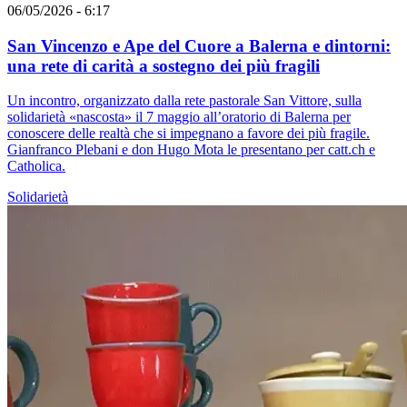
06/05/2026 - 6:17
San Vincenzo e Ape del Cuore a Balerna e dintorni:
una rete di carità a sostegno dei più fragili
Un incontro, organizzato dalla rete pastorale San Vittore, sulla
solidarietà «nascosta» il 7 maggio all’oratorio di Balerna per
conoscere delle realtà che si impegnano a favore dei più fragile.
Gianfranco Plebani e don Hugo Mota le presentano per catt.ch e
Catholica.
Solidarietà