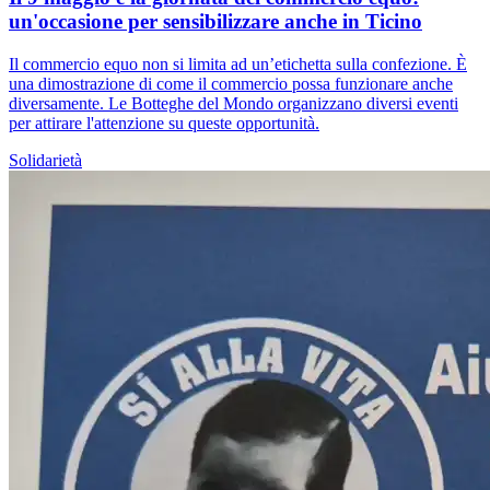
un'occasione per sensibilizzare anche in Ticino
Il commercio equo non si limita ad un’etichetta sulla confezione. È
una dimostrazione di come il commercio possa funzionare anche
diversamente. Le Botteghe del Mondo organizzano diversi eventi
per attirare l'attenzione su queste opportunità.
Solidarietà