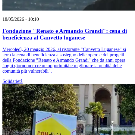
18/05/2026 - 10:10
Fondazione "Renato e Armando Grandi": cena di
beneficienza al Canvetto luganese
Mercoledì, 20 maggio 2026, al ristorante "Canvetto Luganese" si
terrà la cena di beneficienza a sostegno delle opere e dei progetti
della Fondazione "Renato e Armando Grandi" che da anni opera
"ogni giorno per creare opportunità e migliorare la qualità delle
comunità più vulnerabili".
Solidarietà