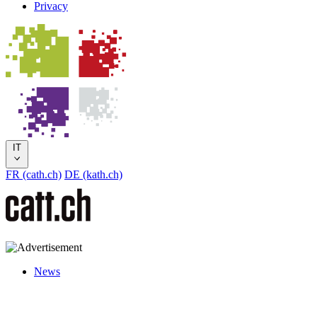
Privacy
IT
FR (cath.ch)
DE (kath.ch)
News