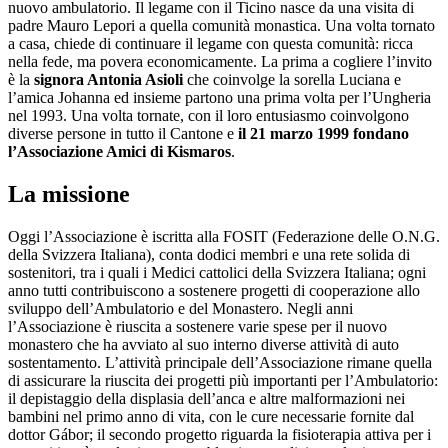
nuovo ambulatorio. Il legame con il Ticino nasce da una visita di
padre Mauro Lepori a quella comunità monastica. Una volta tornato
a casa, chiede di continuare il legame con questa comunità: ricca
nella fede, ma povera economicamente. La prima a cogliere l’invito
è la
signora Antonia Asioli
che coinvolge la sorella Luciana e
l’amica Johanna ed insieme partono una prima volta per l’Ungheria
nel 1993. Una volta tornate, con il loro entusiasmo coinvolgono
diverse persone in tutto il Cantone e
il 21 marzo 1999 fondano
l’Associazione Amici di Kismaros
.
La missione
Oggi l’Associazione è iscritta alla FOSIT (Federazione delle O.N.G.
della Svizzera Italiana), conta dodici membri e una rete solida di
sostenitori, tra i quali i Medici cattolici della Svizzera Italiana; ogni
anno tutti contribuiscono a sostenere progetti di cooperazione allo
sviluppo dell’Ambulatorio e del Monastero. Negli anni
l’Associazione è riuscita a sostenere varie spese per il nuovo
monastero che ha avviato al suo interno diverse attività di auto
sostentamento. L’attività principale dell’Associazione rimane quella
di assicurare la riuscita dei progetti più importanti per l’Ambulatorio:
il depistaggio della displasia dell’anca e altre malformazioni nei
bambini nel primo anno di vita, con le cure necessarie fornite dal
dottor Gábor; il secondo progetto riguarda la fisioterapia attiva per i