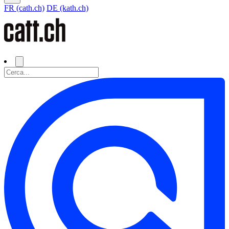
FR (cath.ch)
DE (kath.ch)