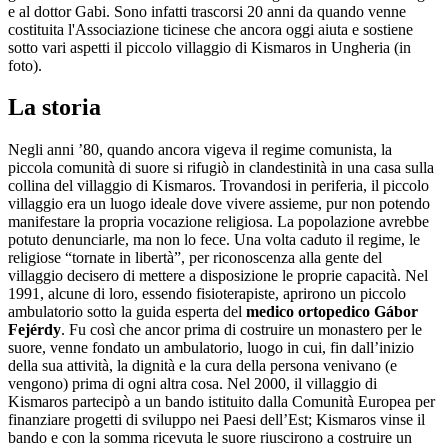
e al dottor Gabi. Sono infatti trascorsi 20 anni da quando venne
costituita l'Associazione ticinese che ancora oggi aiuta e sostiene
sotto vari aspetti il piccolo villaggio di Kismaros in Ungheria (in
foto).
La storia
Negli anni ’80, quando ancora vigeva il regime comunista, la
piccola comunità di suore si rifugiò in clandestinità in una casa sulla
collina del villaggio di Kismaros. Trovandosi in periferia, il piccolo
villaggio era un luogo ideale dove vivere assieme, pur non potendo
manifestare la propria vocazione religiosa. La popolazione avrebbe
potuto denunciarle, ma non lo fece. Una volta caduto il regime, le
religiose “tornate in libertà”, per riconoscenza alla gente del
villaggio decisero di mettere a disposizione le proprie capacità. Nel
1991, alcune di loro, essendo fisioterapiste, aprirono un piccolo
ambulatorio sotto la guida esperta del
medico ortopedico Gábor
Fejérdy
. Fu così che ancor prima di costruire un monastero per le
suore, venne fondato un ambulatorio, luogo in cui, fin dall’inizio
della sua attività, la dignità e la cura della persona venivano (e
vengono) prima di ogni altra cosa. Nel 2000, il villaggio di
Kismaros partecipò a un bando istituito dalla Comunità Europea per
finanziare progetti di sviluppo nei Paesi dell’Est; Kismaros vinse il
bando e con la somma ricevuta le suore riuscirono a costruire un