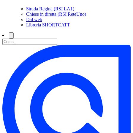
Strada Regina (RSI LA1)
Chiese in diretta (RSI ReteUno)
Dal web
Libreria SHORTCATT