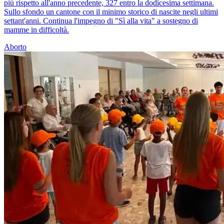
più rispetto all'anno precedente, 327 entro la dodicesima settimana.
Sullo sfondo un cantone con il minimo storico di nascite negli ultimi
settant'anni. Continua l'impegno di "Sì alla vita" a sostegno di
mamme in difficoltà.
Aborto