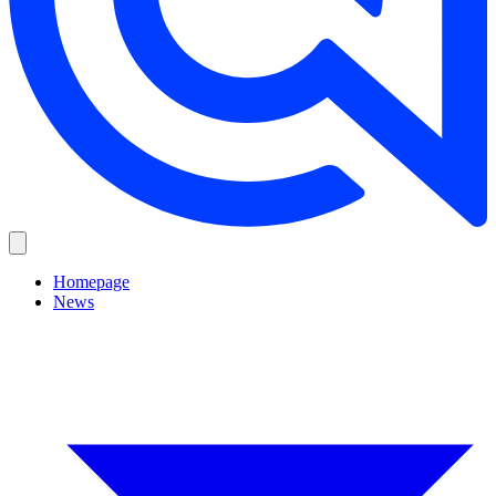
Homepage
News