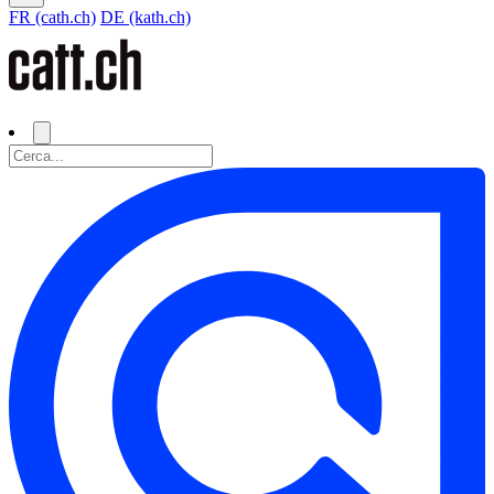
FR (cath.ch)
DE (kath.ch)