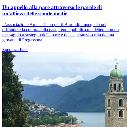
Un appello alla pace attraverso le parole di
un'allieva delle scuole medie
L’associazione Amici Ticino per il Burundi, impegnata nel
diffondere la cultura della pace, rende pubblica una lettera con un
messaggio a sostegno della pace e della speranza scritta da una
giovane di Pregassona.
Speranza
Pace