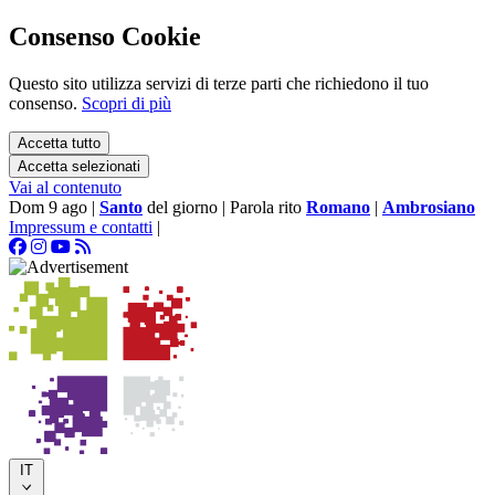
Consenso Cookie
Questo sito utilizza servizi di terze parti che richiedono il tuo
consenso.
Scopri di più
Accetta tutto
Accetta selezionati
Vai al contenuto
Dom 9 ago
|
Santo
del giorno
|
Parola rito
Romano
|
Ambrosiano
Impressum e contatti
|
IT