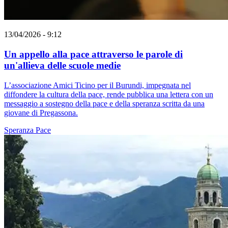
13/04/2026 - 9:12
Un appello alla pace attraverso le parole di
un'allieva delle scuole medie
L’associazione Amici Ticino per il Burundi, impegnata nel
diffondere la cultura della pace, rende pubblica una lettera con un
messaggio a sostegno della pace e della speranza scritta da una
giovane di Pregassona.
Speranza
Pace