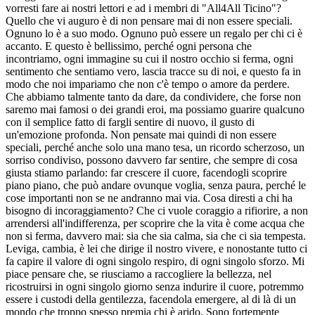
vorresti fare ai nostri lettori e ad i membri di "All4All Ticino"?
Quello che vi auguro è di non pensare mai di non essere speciali.
Ognuno lo è a suo modo. Ognuno può essere un regalo per chi ci è
accanto. E questo è bellissimo, perché ogni persona che
incontriamo, ogni immagine su cui il nostro occhio si ferma, ogni
sentimento che sentiamo vero, lascia tracce su di noi, e questo fa in
modo che noi impariamo che non c'è tempo o amore da perdere.
Che abbiamo talmente tanto da dare, da condividere, che forse non
saremo mai famosi o dei grandi eroi, ma possiamo guarire qualcuno
con il semplice fatto di fargli sentire di nuovo, il gusto di
un'emozione profonda. Non pensate mai quindi di non essere
speciali, perché anche solo una mano tesa, un ricordo scherzoso, un
sorriso condiviso, possono davvero far sentire, che sempre di cosa
giusta stiamo parlando: far crescere il cuore, facendogli scoprire
piano piano, che può andare ovunque voglia, senza paura, perché le
cose importanti non se ne andranno mai via. Cosa diresti a chi ha
bisogno di incoraggiamento? Che ci vuole coraggio a rifiorire, a non
arrendersi all'indifferenza, per scoprire che la vita è come acqua che
non si ferma, davvero mai: sia che sia calma, sia che ci sia tempesta.
Leviga, cambia, è lei che dirige il nostro vivere, e nonostante tutto ci
fa capire il valore di ogni singolo respiro, di ogni singolo sforzo. Mi
piace pensare che, se riusciamo a raccogliere la bellezza, nel
ricostruirsi in ogni singolo giorno senza indurire il cuore, potremmo
essere i custodi della gentilezza, facendola emergere, al di là di un
mondo che troppo spesso premia chi è arido. Sono fortemente