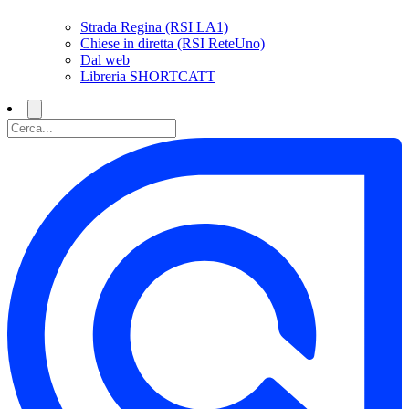
Strada Regina (RSI LA1)
Chiese in diretta (RSI ReteUno)
Dal web
Libreria SHORTCATT