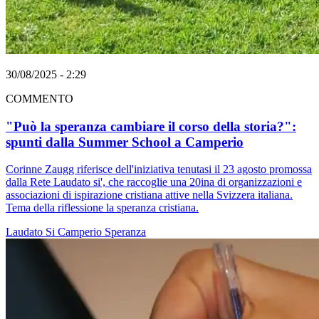
30/08/2025 - 2:29
COMMENTO
"Può la speranza cambiare il corso della storia?":
spunti dalla Summer School a Camperio
Corinne Zaugg riferisce dell'iniziativa tenutasi il 23 agosto promossa
dalla Rete Laudato si', che raccoglie una 20ina di organizzazioni e
associazioni di ispirazione cristiana attive nella Svizzera italiana.
Tema della riflessione la speranza cristiana.
Laudato Si
Camperio
Speranza