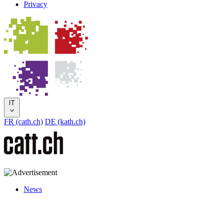
Privacy
IT
FR (cath.ch)
DE (kath.ch)
News