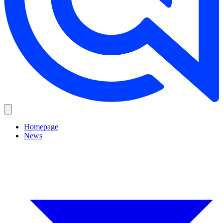
Homepage
News