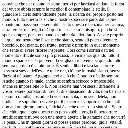
convinta che per quanto ci siano motivi per lasciarsi andare, la forza
del vivere abbia sempre la meglio: il contemplare le stelle, il
guardare il cielo sentendosene parte, la ricerca del proprio posto nel
mondo, tutto questo fa si che il nostro sbocciare parta dal capire
quanto noi possiamo essere utili. Tutto questo è benzina per l'anima,
terra fertile, meraviglia. Di queste cose ce n’è bisogno, perché si
spera sempre, persino quando sembra da idioti farlo. Anzi è proprio
in quel momento che il seme che siamo, sente di poter diventare
bocciolo, poi pianta, poi frutto, perché è proprio in quel momento
che sente di avere risorse insperate. Così come i sorrisi dati nel
momento difficile sono i più preziosi, la vicinanza quando tutto il
mondo sparisce è la più vera, la voglia di reinventarsi quando tutto
sembra perduto è la più forte. È sentirsi liberi e lasciar scorrere
l'essenza stessa dell'essere qui e ora, ciò che in realtà siamo, senza
finzioni né paure. Aggrappatevi a ciò che è buono e bello sempre.
Anche quando fa male, anche se sembra sciocco o impossibile,
anche se impossibile lo è. Non lasciate mai voi stessi: difendete il
vostro essere portatori di novità, di entusiasmo, di vita: non barricate
nessuno o nulla, custodite la vostra unicità, non svendetela, non
traditela, e soprattutto vivete per il piacere di scoprire ciò che fa di
domani un giorno nuovo, felicità è anche questo. In sintesi... Spero
che chiunque legga questo mio pezzo abbia voglia di percorrere
strade sempre nuove con una mente aperta e la garanzia che ne varrà
la pena. Che in questi giorni ci possa essere perdono, gioia, vitalità
per tutti. E un abbraccio, sempre in più, perché nessuno senta di