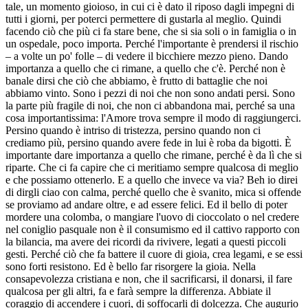
tale, un momento gioioso, in cui ci è dato il riposo dagli impegni di
tutti i giorni, per poterci permettere di gustarla al meglio. Quindi
facendo ciò che più ci fa stare bene, che si sia soli o in famiglia o in
un ospedale, poco importa. Perché l'importante è prendersi il rischio
– a volte un po' folle – di vedere il bicchiere mezzo pieno. Dando
importanza a quello che ci rimane, a quello che c'è. Perché non è
banale dirsi che ciò che abbiamo, è frutto di battaglie che noi
abbiamo vinto. Sono i pezzi di noi che non sono andati persi. Sono
la parte più fragile di noi, che non ci abbandona mai, perché sa una
cosa importantissima: l'Amore trova sempre il modo di raggiungerci.
Persino quando è intriso di tristezza, persino quando non ci
crediamo più, persino quando avere fede in lui è roba da bigotti. È
importante dare importanza a quello che rimane, perché è da lì che si
riparte. Che ci fa capire che ci meritiamo sempre qualcosa di meglio
e che possiamo ottenerlo. E a quello che invece va via? Beh io direi
di dirgli ciao con calma, perché quello che è svanito, mica si offende
se proviamo ad andare oltre, e ad essere felici. Ed il bello di poter
mordere una colomba, o mangiare l'uovo di cioccolato o nel credere
nel coniglio pasquale non è il consumismo ed il cattivo rapporto con
la bilancia, ma avere dei ricordi da rivivere, legati a questi piccoli
gesti. Perché ciò che fa battere il cuore di gioia, crea legami, e se essi
sono forti resistono. Ed è bello far risorgere la gioia. Nella
consapevolezza cristiana e non, che il sacrificarsi, il donarsi, il fare
qualcosa per gli altri, fa e farà sempre la differenza. Abbiate il
coraggio di accendere i cuori, di soffocarli di dolcezza. Che augurio