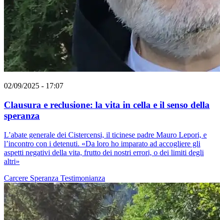
02/09/2025 - 17:07
Clausura e reclusione: la vita in cella e il senso della
speranza
L’abate generale dei Cistercensi, il ticinese padre Mauro Lepori, e
l’incontro con i detenuti. «Da loro ho imparato ad accogliere gli
aspetti negativi della vita, frutto dei nostri errori, o dei limiti degli
altri»
Carcere
Speranza
Testimonianza