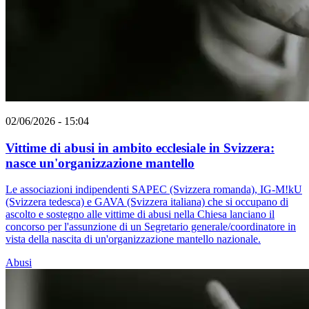
02/06/2026 - 15:04
Vittime di abusi in ambito ecclesiale in Svizzera:
nasce un'organizzazione mantello
Le associazioni indipendenti SAPEC (Svizzera romanda), IG-M!kU
(Svizzera tedesca) e GAVA (Svizzera italiana) che si occupano di
ascolto e sostegno alle vittime di abusi nella Chiesa lanciano il
concorso per l'assunzione di un Segretario generale/coordinatore in
vista della nascita di un'organizzazione mantello nazionale.
Abusi