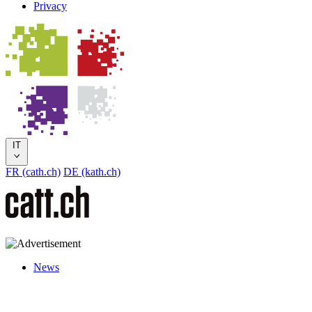
Privacy
IT
FR (cath.ch)
DE (kath.ch)
News