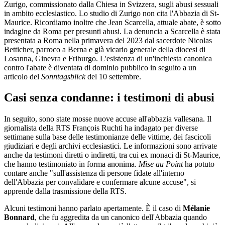
Zurigo, commissionato dalla Chiesa in Svizzera, sugli abusi sessuali
in ambito ecclesiastico. Lo studio di Zurigo non cita l'Abbazia di St-
Maurice. Ricordiamo inoltre che Jean Scarcella, attuale abate, è sotto
indagine da Roma per presunti abusi. La denuncia a Scarcella è stata
presentata a Roma nella primavera del 2023 dal sacerdote Nicolas
Betticher, parroco a Berna e già vicario generale della diocesi di
Losanna, Ginevra e Friburgo. L'esistenza di un'inchiesta canonica
contro l'abate è diventata di dominio pubblico in seguito a un
articolo del
Sonntagsblick
del 10 settembre.
Casi senza condanne: i testimoni di abusi
In seguito, sono state mosse nuove accuse all'abbazia vallesana. Il
giornalista della RTS François Ruchti ha indagato per diverse
settimane sulla base delle testimonianze delle vittime, dei fascicoli
giudiziari e degli archivi ecclesiastici. Le informazioni sono arrivate
anche da testimoni diretti o indiretti, tra cui ex monaci di St-Maurice,
che hanno testimoniato in forma anonima.
Mise au Point
ha potuto
contare anche "sull'assistenza di persone fidate all'interno
dell'Abbazia per convalidare e confermare alcune accuse", si
apprende dalla trasmissione della RTS.
Alcuni testimoni hanno parlato apertamente. È il caso di
Mélanie
Bonnard
, che fu aggredita da un canonico dell'Abbazia quando