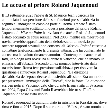
Le accuse al priore Roland Jaquenoud
Il 13 settembre 2023 l'abate di St. Maurice Jean Scarcella ha
annunciato la sospensione delle sue funzioni presso l'abbazia in
seguito all'indagine in corso da parte di Roma. L'abate è stato
temporaneamente sostituito in questa posizione dal priore Roland
Jaquenoud.
Mise au Point
ha rivelato che anche Roland Jaquenoud
è stato accusato di abusi sessuali. Nel 2003, mentre era maestro dei
novizi, avrebbe approfittato della debolezza di un novizio per
ottenere rapporti sessuali non consensuali.
Mise au Point
è riuscito a
contattare telefonicamente la presunta vittima, che ha confermato le
accuse ma ha voluto rimanere anonima. Contemporaneamente ai
fatti, uno degli altri novizi ha allertato il Vaticano, che ha inviato un
emissario all'abbazia. Secondo un ex monaco intervistato dalla
trasmissione, Roma fece pressione sull'abbazia per risolvere la
questione e rimuovere Roland Jaquenoud. "La direzione
dell'abbazia dell'epoca decise di trasferirlo all'estero. Era un modo
per preservare l'immagine della Chiesa", dice la fonte. La questione
era ben nota al Vaticano, dato che durante la sua visita in Svizzera
nel 2004, Papa Giovanni Paolo II avrebbe chiesto se l'"affare
Jaquenoud" fosse stato risolto.
Roland Jaquenoud fu quindi inviato in missione in Kazakistan, dove
rimase fino al 2015. Dopo il suo ritorno in Vallese, è stato nominato