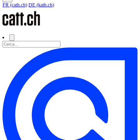
FR (cath.ch)
DE (kath.ch)