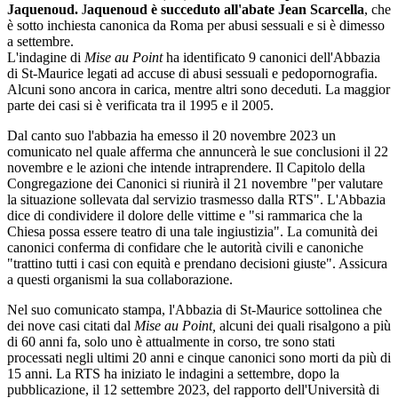
Jaquenoud.
J
aquenoud è succeduto all'abate Jean Scarcella
, che
è sotto inchiesta canonica da Roma per abusi sessuali e si è dimesso
a settembre.
L'indagine di
Mise au Point
ha identificato 9 canonici dell'Abbazia
di St-Maurice legati ad accuse di abusi sessuali e pedopornografia.
Alcuni sono ancora in carica, mentre altri sono deceduti. La maggior
parte dei casi si è verificata tra il 1995 e il 2005.
Dal canto suo l'abbazia ha emesso il 20 novembre 2023 un
comunicato nel quale afferma che annuncerà le sue conclusioni il 22
novembre e le azioni che intende intraprendere. Il Capitolo della
Congregazione dei Canonici si riunirà il 21 novembre "per valutare
la situazione sollevata dal servizio trasmesso dalla RTS". L'Abbazia
dice di condividere il dolore delle vittime e "si rammarica che la
Chiesa possa essere teatro di una tale ingiustizia". La comunità dei
canonici conferma di confidare che le autorità civili e canoniche
"trattino tutti i casi con equità e prendano decisioni giuste". Assicura
a questi organismi la sua collaborazione.
Nel suo comunicato stampa, l'Abbazia di St-Maurice sottolinea che
dei nove casi citati dal
Mise au Point,
alcuni dei quali risalgono a più
di 60 anni fa, solo uno è attualmente in corso, tre sono stati
processati negli ultimi 20 anni e cinque canonici sono morti da più di
15 anni. La RTS ha iniziato le indagini a settembre, dopo la
pubblicazione, il 12 settembre 2023, del rapporto dell'Università di