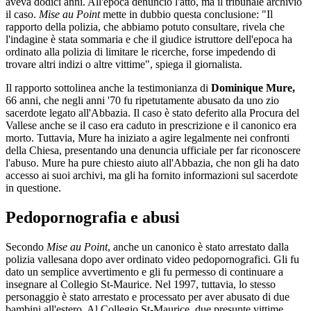
aveva dodici anni. All'epoca denunciò l'atto, ma il tribunale archiviò
il caso.
Mise au Point
mette in dubbio questa conclusione: "Il
rapporto della polizia, che abbiamo potuto consultare, rivela che
l'indagine è stata sommaria e che il giudice istruttore dell'epoca ha
ordinato alla polizia di limitare le ricerche, forse impedendo di
trovare altri indizi o altre vittime", spiega il giornalista.
Il rapporto sottolinea anche la testimonianza di
Dominique Mure,
66 anni, che negli anni '70 fu ripetutamente abusato da uno zio
sacerdote legato all'Abbazia. Il caso è stato deferito alla Procura del
Vallese anche se il caso era caduto in prescrizione e il canonico era
morto. Tuttavia, Mure ha iniziato a agire legalmente nei confronti
della Chiesa, presentando una denuncia ufficiale per far riconoscere
l'abuso. Mure ha pure chiesto aiuto all'Abbazia, che non gli ha dato
accesso ai suoi archivi, ma gli ha fornito informazioni sul sacerdote
in questione.
Pedopornografia e abusi
Secondo
Mise au Point
, anche un canonico è stato arrestato dalla
polizia vallesana dopo aver ordinato video pedopornografici. Gli fu
dato un semplice avvertimento e gli fu permesso di continuare a
insegnare al Collegio St-Maurice. Nel 1997, tuttavia, lo stesso
personaggio è stato arrestato e processato per aver abusato di due
bambini all'estero. Al Collegio St-Maurice, due presunte vittime