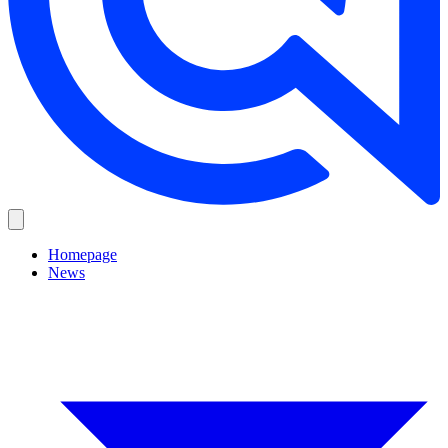
Homepage
News