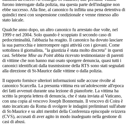
furono interrogate dalla polizia, ma questa parte dell'indagine non
ebbe successo. Alla fine, al canonico fu inflitta una pena detentiva di
quindici mesi con sospensione condizionale e venne rimesso allo
stato laicale.
Qualche anno dopo, un altro canonico fu arrestato due volte, nel
1999 e nel 2004. Solo quando è scoppiato il secondo caso di
pedocriminalità, l'abbazia ha reagito. Il canonico ha dovuto lasciare
la sua parrocchia e interrompere ogni attività con i giovani. Come
sottolinea il giornalista, "la giustizia è stata molto discreta" in questi
casi. Sebbene
Mise au Point
abbia ricevuto testimonianze di parenti
di vittime che non hanno mai osato sporgere denuncia, quasi tutti i
canonici identificati dalla trasmissione della RTS sono stati segnalati
alla direzione di St-Maurice dalle vittime o dalla polizia.
Il rapporto fornisce ulteriori informazioni sulle accuse rivolte al
canonico Scarcella. La presunta vittima era un'adolescente all'epoca
dei fatti avvenuti durante una lezione di pianoforte. La vittima ha
scritto la propria lettera di denuncia, che è stata inviata al Vaticano,
con una copia al vescovo Joseph Bonnemain. Il vescovo di Coira è
stato incaricato da Roma di svolgere le indagini preliminari sull'abate
di St-Maurice e su altri membri della Conferenza episcopale svizzera
(CVS), accusati di aver agito in modo inadeguato nella gestione di
casi di abusi.