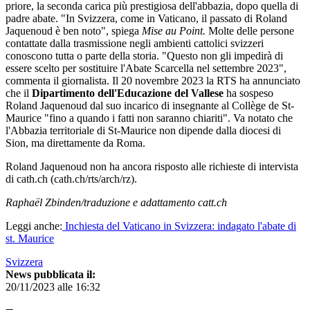
priore, la seconda carica più prestigiosa dell'abbazia, dopo quella di
padre abate. "In Svizzera, come in Vaticano, il passato di Roland
Jaquenoud è ben noto", spiega
Mise au Point.
Molte delle persone
contattate dalla trasmissione negli ambienti cattolici svizzeri
conoscono tutta o parte della storia. "Questo non gli impedirà di
essere scelto per sostituire l'Abate Scarcella nel settembre 2023",
commenta il giornalista. Il 20 novembre 2023 la RTS ha annunciato
che il
Dipartimento dell'Educazione del Vallese
ha sospeso
Roland Jaquenoud dal suo incarico di insegnante al Collège de St-
Maurice "fino a quando i fatti non saranno chiariti". Va notato che
l'Abbazia territoriale di St-Maurice non dipende dalla diocesi di
Sion, ma direttamente da Roma.
Roland Jaquenoud non ha ancora risposto alle richieste di intervista
di cath.ch (cath.ch/rts/arch/rz).
Raphaël Zbinden/traduzione e adattamento catt.ch
Leggi anche:
Inchiesta del Vaticano in Svizzera: indagato l'abate di
st. Maurice
Svizzera
News pubblicata il:
20/11/2023 alle 16:32