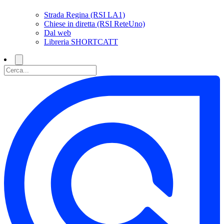
Strada Regina (RSI LA1)
Chiese in diretta (RSI ReteUno)
Dal web
Libreria SHORTCATT