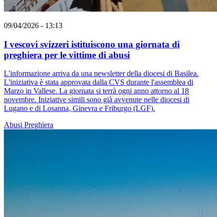
09/04/2026 - 13:13
I vescovi svizzeri istituiscono una giornata di
preghiera per le vittime di abusi
L'informazione arriva da una newsletter della diocesi di Basilea.
L'iniziativa è stata approvata dalla CVS durante l'assemblea di
Marzo in Vallese. La giornata si terrà ogni anno attorno al 18
novembre. Iniziative simili sono già avvenute nelle diocesi di
Lugano e di Losanna, Ginevra e Friburgo (LGF).
Abusi
Preghiera