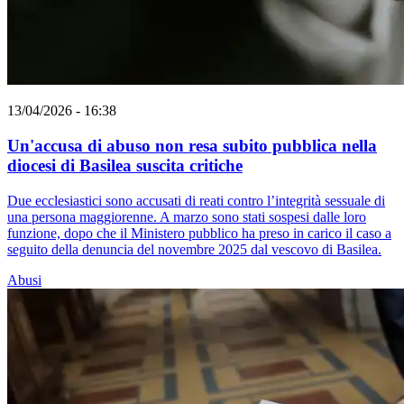
13/04/2026 - 16:38
Un'accusa di abuso non resa subito pubblica nella
diocesi di Basilea suscita critiche
Due ecclesiastici sono accusati di reati contro l’integrità sessuale di
una persona maggiorenne. A marzo sono stati sospesi dalle loro
funzione, dopo che il Ministero pubblico ha preso in carico il caso a
seguito della denuncia del novembre 2025 dal vescovo di Basilea.
Abusi