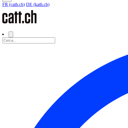
FR (cath.ch)
DE (kath.ch)