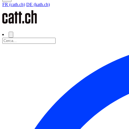
FR (cath.ch)
DE (kath.ch)