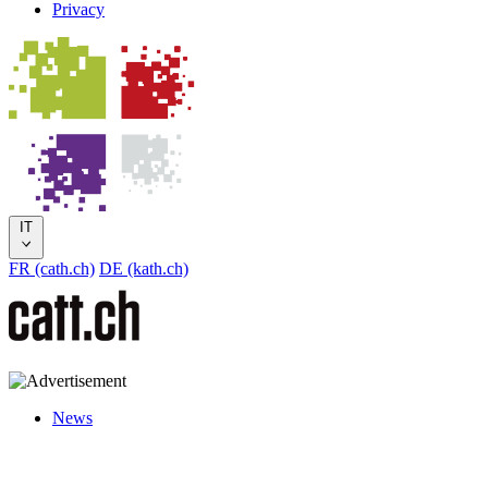
Privacy
IT
FR (cath.ch)
DE (kath.ch)
News