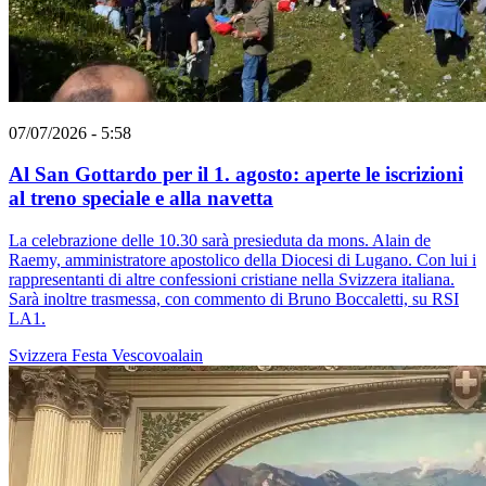
07/07/2026 - 5:58
Al San Gottardo per il 1. agosto: aperte le iscrizioni
al treno speciale e alla navetta
La celebrazione delle 10.30 sarà presieduta da mons. Alain de
Raemy, amministratore apostolico della Diocesi di Lugano. Con lui i
rappresentanti di altre confessioni cristiane nella Svizzera italiana.
Sarà inoltre trasmessa, con commento di Bruno Boccaletti, su RSI
LA1.
Svizzera
Festa
Vescovoalain