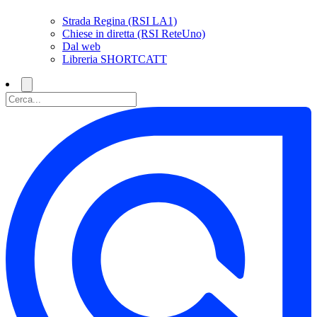
Strada Regina (RSI LA1)
Chiese in diretta (RSI ReteUno)
Dal web
Libreria SHORTCATT