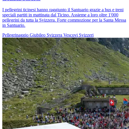
I pellegrini ticinesi hanno raggiunto il Santuario grazie a bus e treni
speciali partiti in mattinata dal Ticino. Assieme a loro oltre 1'000
pellegrini da tutta la Svizzera. Forte commozione per la Santa Messa
in Santuario.
Pellegrinaggio
Giubileo
Svizzera
Vescovi Svizzeri