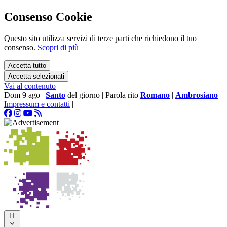
Consenso Cookie
Questo sito utilizza servizi di terze parti che richiedono il tuo
consenso.
Scopri di più
Accetta tutto
Accetta selezionati
Vai al contenuto
Dom 9 ago
|
Santo
del giorno
|
Parola rito
Romano
|
Ambrosiano
Impressum e contatti
|
IT