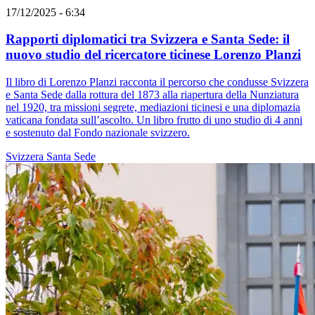
17/12/2025 - 6:34
Rapporti diplomatici tra Svizzera e Santa Sede: il
nuovo studio del ricercatore ticinese Lorenzo Planzi
Il libro di Lorenzo Planzi racconta il percorso che condusse Svizzera
e Santa Sede dalla rottura del 1873 alla riapertura della Nunziatura
nel 1920, tra missioni segrete, mediazioni ticinesi e una diplomazia
vaticana fondata sull’ascolto. Un libro frutto di uno studio di 4 anni
e sostenuto dal Fondo nazionale svizzero.
Svizzera
Santa Sede