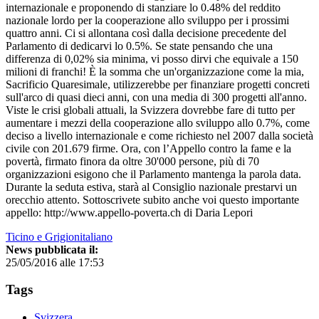
internazionale e proponendo di stanziare lo 0.48% del reddito
nazionale lordo per la cooperazione allo sviluppo per i prossimi
quattro anni. Ci si allontana così dalla decisione precedente del
Parlamento di dedicarvi lo 0.5%. Se state pensando che una
differenza di 0,02% sia minima, vi posso dirvi che equivale a 150
milioni di franchi! È la somma che un'organizzazione come la mia,
Sacrificio Quaresimale, utilizzerebbe per finanziare progetti concreti
sull'arco di quasi dieci anni, con una media di 300 progetti all'anno.
Viste le crisi globali attuali, la Svizzera dovrebbe fare di tutto per
aumentare i mezzi della cooperazione allo sviluppo allo 0.7%, come
deciso a livello internazionale e come richiesto nel 2007 dalla società
civile con 201.679 firme. Ora, con l’Appello contro la fame e la
povertà, firmato finora da oltre 30'000 persone, più di 70
organizzazioni esigono che il Parlamento mantenga la parola data.
Durante la seduta estiva, starà al Consiglio nazionale prestarvi un
orecchio attento. Sottoscrivete subito anche voi questo importante
appello: http://www.appello-poverta.ch di Daria Lepori
Ticino e Grigionitaliano
News pubblicata il:
25/05/2016 alle 17:53
Tags
Svizzera