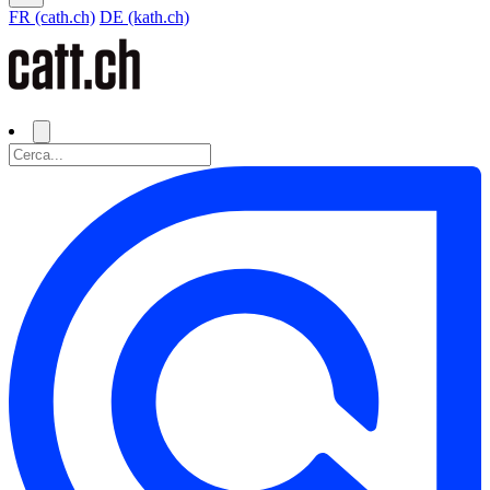
FR (cath.ch)
DE (kath.ch)