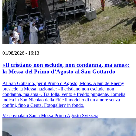
01/08/2026 - 16:13
«Il cristiano non esclude, non condanna, ma ama»:
la Messa del Primo d’Agosto al San Gottardo
Al San Gottardo, per il Primo d'Agosto, Mons. Alain de Raemy
presiede la Messa nazionale: «Il cristiano non esclude, non
condanna, ma ama». Tra folla, vento e freddo pungente, l'omelia
indica in San Nicolao della Flüe il modello di un amore senza
confini, fino a Ceuta. Fotogallery in fondo.
Vescovoalain
Santa Messa
Primo Agosto
Svizzera