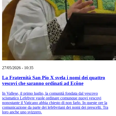
27/05/2026 - 10:35
La Fraternità San Pio X svela i nomi dei quattro
vescovi che saranno ordinati ad Ecône
In Vallese, il primo luglio, la comunità fondata dal vescovo
scismatico Lefebvre vuole ordinare comunque nuovi vescovi
nonostante il Vaticano abbia chiesto di non farlo. In queste ore la
comunicazione da parte dei lefebvriani dei nomi dei prescelti. Tra
loro anche uno svizzero.