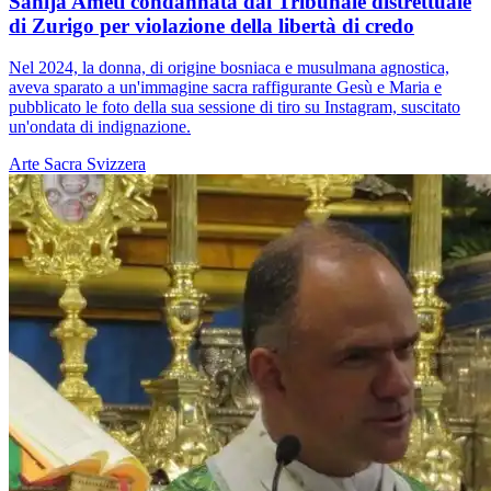
Sanija Ameti condannata dal Tribunale distrettuale
di Zurigo per violazione della libertà di credo
Nel 2024, la donna, di origine bosniaca e musulmana agnostica,
aveva sparato a un'immagine sacra raffigurante Gesù e Maria e
pubblicato le foto della sua sessione di tiro su Instagram, suscitato
un'ondata di indignazione.
Arte Sacra
Svizzera