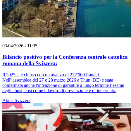
03/04/2026 - 11:35
Bilancio positivo per la Conferenza centrale cattolica
romana della Svizzera:
Il 2025 si è chiuso con un avanzo di 272'000 franchi .
Nell'’assemblea del 27 e 28 marzo 2026 a Thun (BE) è stata
confermata anche l'intenzione di garantire a lungo termine l’esame
degli abusi, così come il lavoro di prevenzione e di intervento.
Abusi
Svizzera