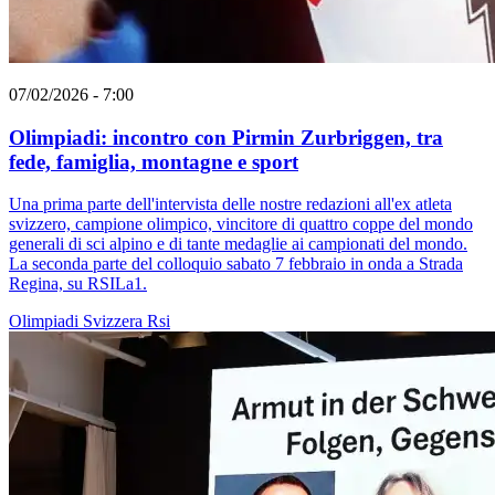
07/02/2026 - 7:00
Olimpiadi: incontro con Pirmin Zurbriggen, tra
fede, famiglia, montagne e sport
Una prima parte dell'intervista delle nostre redazioni all'ex atleta
svizzero, campione olimpico, vincitore di quattro coppe del mondo
generali di sci alpino e di tante medaglie ai campionati del mondo.
La seconda parte del colloquio sabato 7 febbraio in onda a Strada
Regina, su RSILa1.
Olimpiadi
Svizzera
Rsi