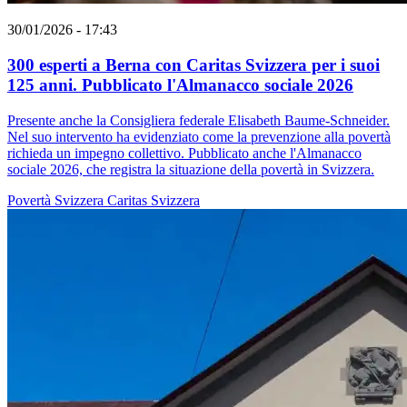
30/01/2026 - 17:43
300 esperti a Berna con Caritas Svizzera per i suoi
125 anni. Pubblicato l'Almanacco sociale 2026
Presente anche la Consigliera federale Elisabeth Baume-Schneider.
Nel suo intervento ha evidenziato come la prevenzione alla povertà
richieda un impegno collettivo. Pubblicato anche l'Almanacco
sociale 2026, che registra la situazione della povertà in Svizzera.
Povertà
Svizzera
Caritas Svizzera