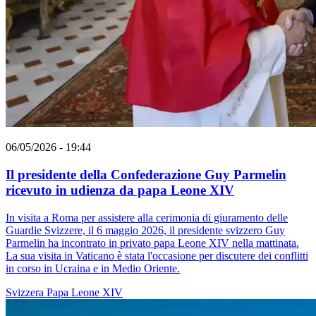
06/05/2026 - 19:44
Il presidente della Confederazione Guy Parmelin
ricevuto in udienza da papa Leone XIV
In visita a Roma per assistere alla cerimonia di giuramento delle
Guardie Svizzere, il 6 maggio 2026, il presidente svizzero Guy
Parmelin ha incontrato in privato papa Leone XIV nella mattinata.
La sua visita in Vaticano è stata l'occasione per discutere dei conflitti
in corso in Ucraina e in Medio Oriente.
Svizzera
Papa Leone XIV