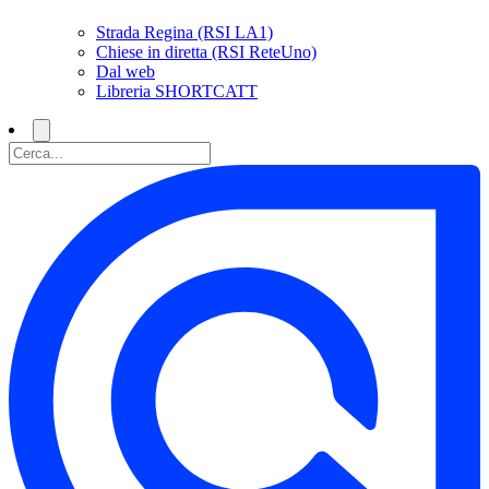
Strada Regina (RSI LA1)
Chiese in diretta (RSI ReteUno)
Dal web
Libreria SHORTCATT