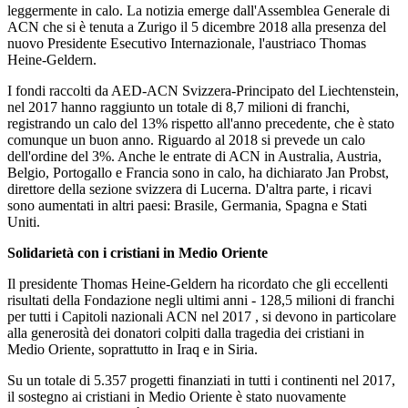
leggermente in calo. La notizia emerge dall'Assemblea Generale di
ACN che si è tenuta a Zurigo il 5 dicembre 2018 alla presenza del
nuovo Presidente Esecutivo Internazionale, l'austriaco Thomas
Heine-Geldern.
I fondi raccolti da AED-ACN Svizzera-Principato del Liechtenstein,
nel 2017 hanno raggiunto un totale di 8,7 milioni di franchi,
registrando un calo del 13% rispetto all'anno precedente, che è stato
comunque un buon anno. Riguardo al 2018 si prevede un calo
dell'ordine del 3%. Anche le entrate di ACN in Australia, Austria,
Belgio, Portogallo e Francia sono in calo, ha dichiarato Jan Probst,
direttore della sezione svizzera di Lucerna. D'altra parte, i ricavi
sono aumentati in altri paesi: Brasile, Germania, Spagna e Stati
Uniti.
Solidarietà con i cristiani in Medio Oriente
Il presidente Thomas Heine-Geldern ha ricordato che gli eccellenti
risultati della Fondazione negli ultimi anni - 128,5 milioni di franchi
per tutti i Capitoli nazionali ACN nel 2017 , si devono in particolare
alla generosità dei donatori colpiti dalla tragedia dei cristiani in
Medio Oriente, soprattutto in Iraq e in Siria.
Su un totale di 5.357 progetti finanziati in tutti i continenti nel 2017,
il sostegno ai cristiani in Medio Oriente è stato nuovamente