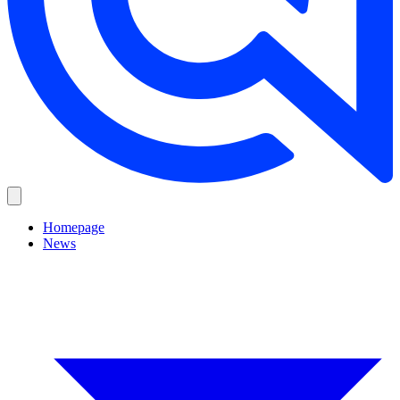
Homepage
News