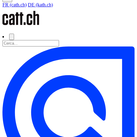
FR (cath.ch)
DE (kath.ch)