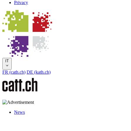
Privacy
IT
FR (cath.ch)
DE (kath.ch)
News