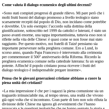
Come valuta il dialogo ecumenico degli ultimi decenni?
«Sono stati compiuti progressi di grande rilievo. Mi pare però che i
molti frutti buoni del dialogo promosso a livello teologico siano
scarsamente recepiti dal popolo di Dio, non incidano come potrebbe
e dovrebbe. Un solo esempio: l’accordo sulla dottrina della
giustificazione, sottoscritto nel 1999 da cattolici e luterani, è stato un
passo avanti enorme, una tappa importantissima, tuttavia esso non si
riflette nella vita delle Chiese: è quasi come se non fosse mai stato
raggiunto. Per questo motivo, noi fratelli di Taizé pensiamo sia
importante perseverare nella preghiera comune. Ero a Lund, lo
scorso anno, quando Papa Francesco è intervenuto alla cerimonia
per commemorare il 500° anniversario della Riforma. Ricordo la
preghiera ecumenica comune nella cattedrale luterana: fu un segno
potente. Affinché il popolo cristiano possa ricevere i frutti del
dialogo teologico è indispensabile pregare insieme».
Pensa che le giovani generazioni cristiane abbiano a cuore la
piena unità dei cristiani?
«La mia impressione è che per i ragazzi la piena comunione sia un
traguardo irrinunciabile ma, al tempo stesso, una realtà che vivono
già ogni volta che si incontrano. Gran parte di loro non solo rifiuta la
divisione delle Chiese ma ignora gli avvenimenti che l’hanno
provocata e le questioni teologiche che ne hanno segnato la storia e