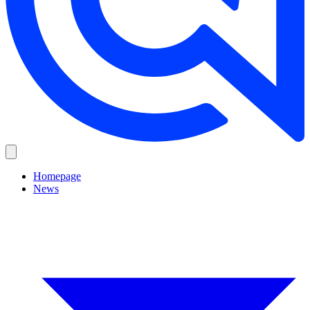
Homepage
News