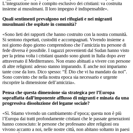
L’integrazione non è compito esclusivo dei cristiani: va costruita
insieme ai musulmani. Il loro impegno è indispensabile».
Quali sentimenti prevalgono nei rifugiati e nei migranti
musulmani che ospitate in comunità?
«Sono lieti dei rapporti che hanno costruito con la nostra comunità.
Si sentono rispettati, custoditi e accompagnati. Vivendo insieme a
noi giorno dopo giorno comprendono che l’amicizia tra persone di
fede diversa è possibile. I ragazzi provenienti dal Sudan hanno visto
per la prima volta i cristiani quando sono giunti in Italia dopo aver
attraversato il Mediterraneo. Non erano abituati a vivere con persone
di altre religioni: adesso stanno imparando. E anche noi impariamo
tante cose da loro. Dico spesso: “È Dio che vi ha mandato da noi”.
Sono convinto che nella nostra epoca sia necessario e urgente
riscoprire la dimensione dell’amicizia
».
Pensa che questa dimensione sia strategica per l’Europa
sopraffatta dall’imponente afflusso di migranti e minata da una
progressiva dissoluzione del legame sociale?
«Sì. Stiamo vivendo un cambiamento d’epoca; questa non è più
l’Europa
dai tratti profondamente cristiani che le passate generazioni
hanno conosciuto: le persone che professano altre religioni ora
vivono accanto a noi, nelle nostre città, non abitano soltanto in paesi