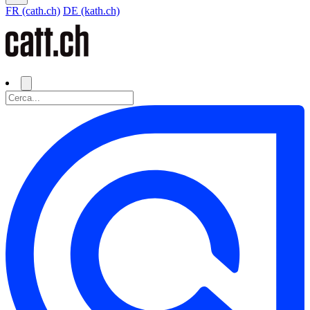
FR (cath.ch)
DE (kath.ch)