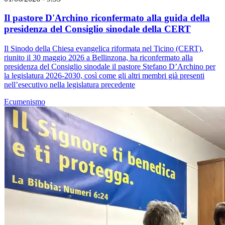
Il pastore D'Archino riconfermato alla guida della
presidenza del Consiglio sinodale della CERT
Il Sinodo della Chiesa evangelica riformata nel Ticino (CERT),
riunito il 30 maggio 2026 a Bellinzona, ha riconfermato alla
presidenza del Consiglio sinodale il pastore Stefano D’Archino per
la legislatura 2026-2030, così come gli altri membri già presenti
nell’esecutivo nella legislatura precedente
Ecumenismo