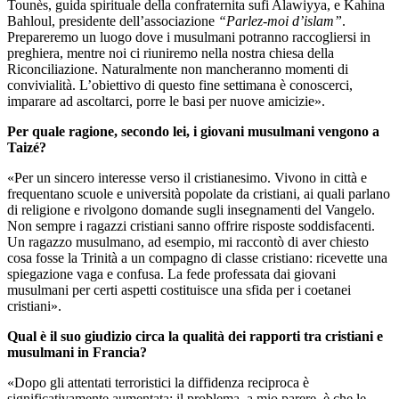
Tounès, guida spirituale della confraternita sufi Alawiyya, e Kahina
Bahloul, presidente dell’associazione
“Parlez-moi d’islam”
.
Prepareremo un luogo dove i musulmani potranno raccogliersi in
preghiera, mentre noi ci riuniremo nella nostra chiesa della
Riconciliazione. Naturalmente non mancheranno momenti di
convivialità. L’obiettivo di questo fine settimana è conoscerci,
imparare ad ascoltarci, porre le basi per nuove amicizie».
Per quale ragione, secondo lei, i giovani musulmani vengono a
Taizé?
«Per un sincero interesse verso il cristianesimo. Vivono in città e
frequentano scuole e università popolate da cristiani, ai quali parlano
di religione e rivolgono domande sugli insegnamenti del Vangelo.
Non sempre i ragazzi cristiani sanno offrire risposte soddisfacenti.
Un ragazzo musulmano, ad esempio, mi raccontò di aver chiesto
cosa fosse la Trinità a un compagno di classe cristiano: ricevette una
spiegazione vaga e confusa. La fede professata dai giovani
musulmani per certi aspetti costituisce una sfida per i coetanei
cristiani».
Qual è il suo giudizio circa la qualità dei rapporti tra cristiani e
musulmani in Francia?
«Dopo gli attentati terroristici la diffidenza reciproca è
significativamente aumentata: il problema, a mio parere, è che le