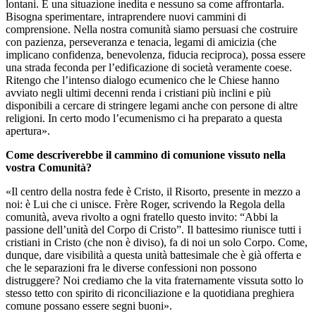
lontani. È una situazione inedita e nessuno sa come affrontarla.
Bisogna sperimentare, intraprendere nuovi cammini di
comprensione. Nella nostra comunità siamo persuasi che costruire
con pazienza, perseveranza e tenacia, legami di amicizia (che
implicano confidenza, benevolenza, fiducia reciproca), possa essere
una strada feconda per l’edificazione di società veramente coese.
Ritengo che l’intenso dialogo ecumenico che le Chiese hanno
avviato negli ultimi decenni renda i cristiani più inclini e più
disponibili a cercare di stringere legami anche con persone di altre
religioni. In certo modo l’ecumenismo ci ha preparato a questa
apertura».
Come descriverebbe il cammino di comunione vissuto nella
vostra Comunità?
«Il centro della nostra fede è Cristo, il Risorto, presente in mezzo a
noi: è Lui che ci unisce. Frère Roger, scrivendo la Regola della
comunità, aveva rivolto a ogni fratello questo invito: “Abbi la
passione dell’unità del Corpo di Cristo”. Il battesimo riunisce tutti i
cristiani in Cristo (che non è diviso), fa di noi un solo Corpo. Come,
dunque, dare visibilità a questa unità battesimale che è già offerta e
che le separazioni fra le diverse confessioni non possono
distruggere? Noi crediamo che la vita fraternamente vissuta sotto lo
stesso tetto con spirito di riconciliazione e la quotidiana preghiera
comune possano essere segni buoni».