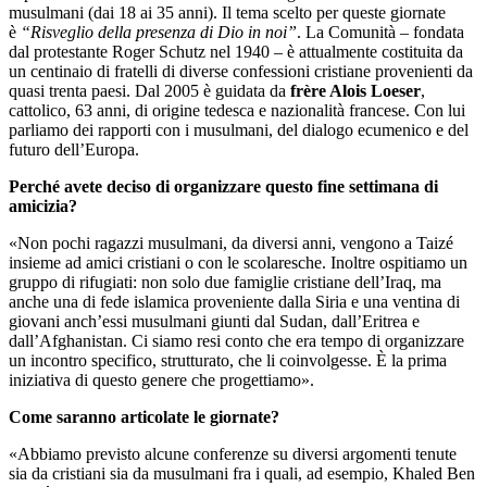
musulmani (dai 18 ai 35 anni). Il tema scelto per queste giornate
è
“Risveglio della presenza di Dio in noi”
. La Comunità – fondata
dal protestante Roger Schutz nel 1940 – è attualmente costituita da
un centinaio di fratelli di diverse confessioni cristiane provenienti da
quasi trenta paesi. Dal 2005 è guidata da
frère Alois Loeser
,
cattolico, 63 anni, di origine tedesca e nazionalità francese. Con lui
parliamo dei rapporti con i musulmani, del dialogo ecumenico e del
futuro dell’Europa.
Perché avete deciso di organizzare questo fine settimana di
amicizia?
«Non pochi ragazzi musulmani, da diversi anni, vengono a Taizé
insieme ad amici cristiani o con le scolaresche. Inoltre ospitiamo un
gruppo di rifugiati: non solo due famiglie cristiane dell’Iraq, ma
anche una di fede islamica proveniente dalla Siria e una ventina di
giovani anch’essi musulmani giunti dal Sudan, dall’Eritrea e
dall’Afghanistan. Ci siamo resi conto che era tempo di organizzare
un incontro specifico, strutturato, che li coinvolgesse. È la prima
iniziativa di questo genere che progettiamo».
Come saranno articolate le giornate?
«Abbiamo previsto alcune conferenze su diversi argomenti tenute
sia da cristiani sia da musulmani fra i quali, ad esempio, Khaled Ben