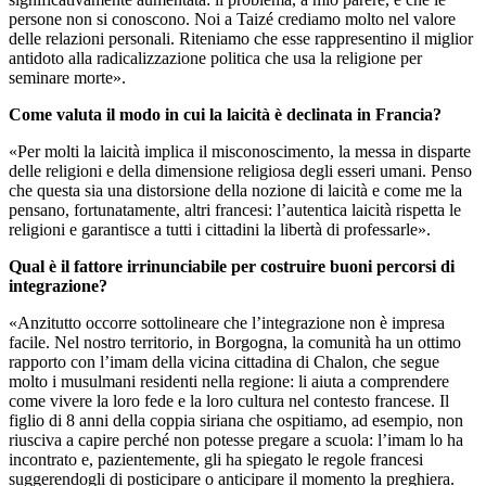
persone non si conoscono. Noi a Taizé crediamo molto nel valore
delle relazioni personali. Riteniamo che esse rappresentino il miglior
antidoto alla radicalizzazione politica che usa la religione per
seminare morte».
Come valuta il modo in cui la laicità è declinata in Francia?
«Per molti la laicità implica il misconoscimento, la messa in disparte
delle religioni e della dimensione religiosa degli esseri umani. Penso
che questa sia una distorsione della nozione di laicità e come me la
pensano, fortunatamente, altri francesi: l’autentica laicità rispetta le
religioni e garantisce a tutti i cittadini la libertà di professarle».
Qual è il fattore irrinunciabile per costruire buoni percorsi di
integrazione?
«Anzitutto occorre sottolineare che l’integrazione non è impresa
facile. Nel nostro territorio, in Borgogna, la comunità ha un ottimo
rapporto con l’imam della vicina cittadina di Chalon, che segue
molto i musulmani residenti nella regione: li aiuta a comprendere
come vivere la loro fede e la loro cultura nel contesto francese. Il
figlio di 8 anni della coppia siriana che ospitiamo, ad esempio, non
riusciva a capire perché non potesse pregare a scuola: l’imam lo ha
incontrato e, pazientemente, gli ha spiegato le regole francesi
suggerendogli di posticipare o anticipare il momento la preghiera.