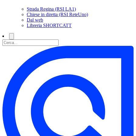
Strada Regina (RSI LA1)
Chiese in diretta (RSI ReteUno)
Dal web
Libreria SHORTCATT