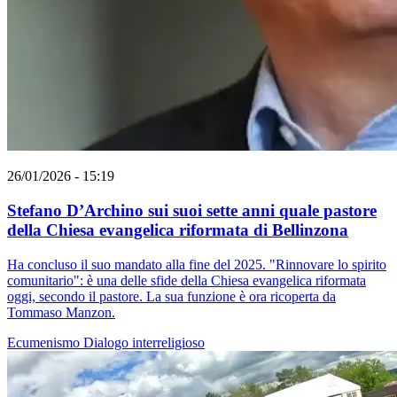
26/01/2026 - 15:19
Stefano D’Archino sui suoi sette anni quale pastore
della Chiesa evangelica riformata di Bellinzona
Ha concluso il suo mandato alla fine del 2025. "Rinnovare lo spirito
comunitario": è una delle sfide della Chiesa evangelica riformata
oggi, secondo il pastore. La sua funzione è ora ricoperta da
Tommaso Manzon.
Ecumenismo
Dialogo interreligioso