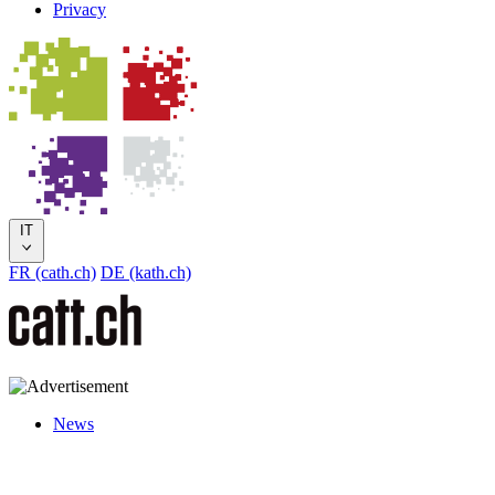
Privacy
IT
FR (cath.ch)
DE (kath.ch)
News