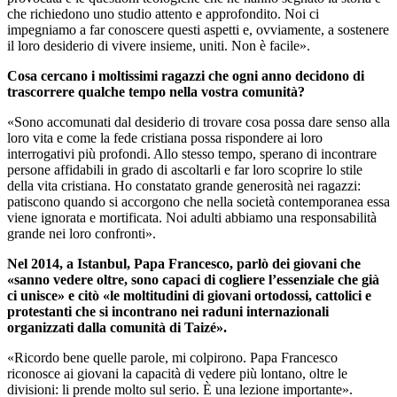
che richiedono uno studio attento e approfondito. Noi ci
impegniamo a far conoscere questi aspetti e, ovviamente, a sostenere
il loro desiderio di vivere insieme, uniti. Non è facile».
Cosa cercano i moltissimi ragazzi che ogni anno decidono di
trascorrere qualche tempo nella vostra comunità?
«Sono accomunati dal desiderio di trovare cosa possa dare senso alla
loro vita e come la fede cristiana possa rispondere ai loro
interrogativi più profondi. Allo stesso tempo, sperano di incontrare
persone affidabili in grado di ascoltarli e far loro scoprire lo stile
della vita cristiana. Ho constatato grande generosità nei ragazzi:
patiscono quando si accorgono che nella società contemporanea essa
viene ignorata e mortificata. Noi adulti abbiamo una responsabilità
grande nei loro confronti».
Nel 2014, a Istanbul, Papa Francesco, parlò dei giovani che
«sanno vedere oltre, sono capaci di cogliere l’essenziale che già
ci unisce» e citò «le moltitudini di giovani ortodossi, cattolici e
protestanti che si incontrano nei raduni internazionali
organizzati dalla comunità di Taizé».
«Ricordo bene quelle parole, mi colpirono. Papa Francesco
riconosce ai giovani la capacità di vedere più lontano, oltre le
divisioni: li prende molto sul serio. È una lezione importante».