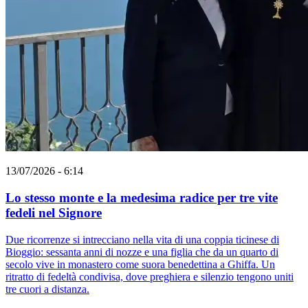
13/07/2026 - 6:14
Lo stesso monte e la medesima radice per tre vite
fedeli nel Signore
Due ricorrenze si intrecciano nella vita di una coppia ticinese di
Bioggio: sessanta anni di nozze e una figlia che da un quarto di
secolo vive in monastero come suora benedettina a Ghiffa. Un
ritratto di fedeltà condivisa, dove preghiera e silenzio tengono uniti
tre cuori a distanza.