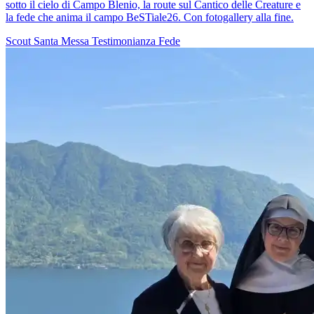
sotto il cielo di Campo Blenio, la route sul Cantico delle Creature e
la fede che anima il campo BeSTiale26. Con fotogallery alla fine.
Scout
Santa Messa
Testimonianza
Fede