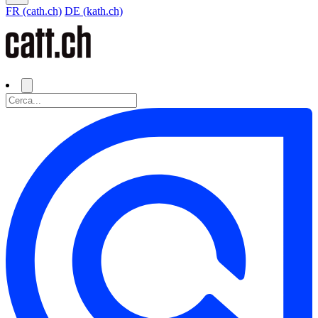
FR (cath.ch)
DE (kath.ch)