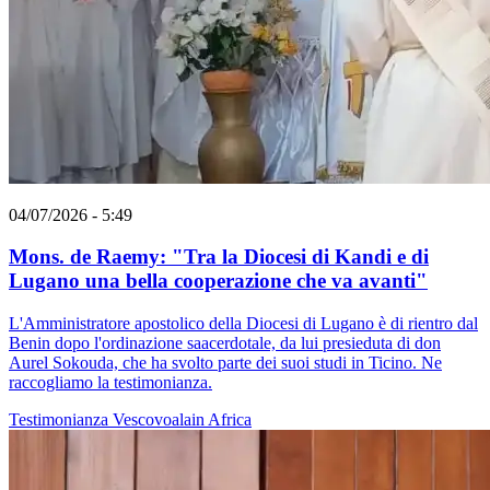
04/07/2026 - 5:49
Mons. de Raemy: "Tra la Diocesi di Kandi e di
Lugano una bella cooperazione che va avanti"
L'Amministratore apostolico della Diocesi di Lugano è di rientro dal
Benin dopo l'ordinazione saacerdotale, da lui presieduta di don
Aurel Sokouda, che ha svolto parte dei suoi studi in Ticino. Ne
raccogliamo la testimonianza.
Testimonianza
Vescovoalain
Africa