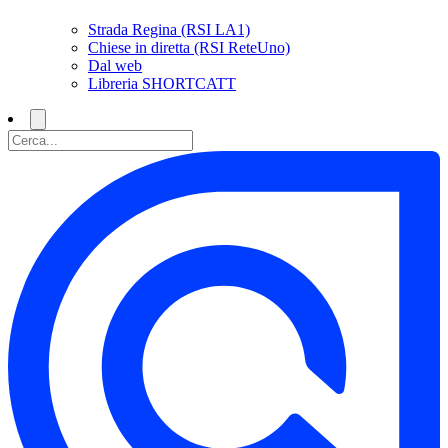
Strada Regina (RSI LA1)
Chiese in diretta (RSI ReteUno)
Dal web
Libreria SHORTCATT