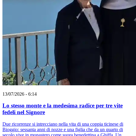
13/07/2026 - 6:14
Lo stesso monte e la medesima radice per tre vite
fedeli nel Signore
Due ricorrenze si intrecciano nella vita di una coppia ticinese di
Bioggio: sessanta anni di nozze e una figlia che da un quarto di
secolo vive in monastero come suora benedettina a Ghiffa. Un