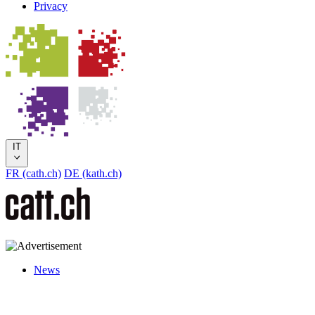
Privacy
IT
FR (cath.ch)
DE (kath.ch)
News