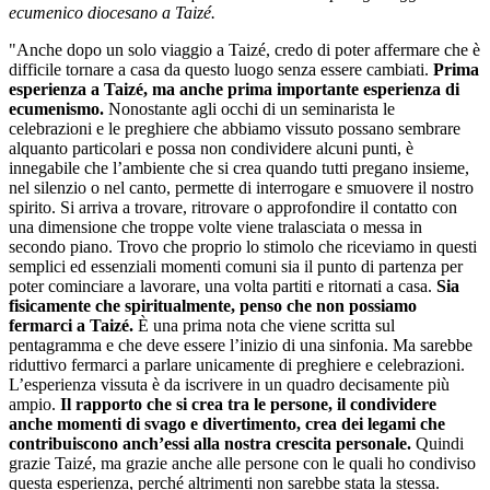
ecumenico diocesano a Taizé.
"Anche dopo un solo viaggio a Taizé, credo di poter affermare che è
difficile tornare a casa da questo luogo senza essere cambiati.
Prima
esperienza a Taizé, ma anche prima importante esperienza di
ecumenismo.
Nonostante agli occhi di un seminarista le
celebrazioni e le preghiere che abbiamo vissuto possano sembrare
alquanto particolari e possa non condividere alcuni punti, è
innegabile che l’ambiente che si crea quando tutti pregano insieme,
nel silenzio o nel canto, permette di interrogare e smuovere il nostro
spirito. Si arriva a trovare, ritrovare o approfondire il contatto con
una dimensione che troppe volte viene tralasciata o messa in
secondo piano. Trovo che proprio lo stimolo che riceviamo in questi
semplici ed essenziali momenti comuni sia il punto di partenza per
poter cominciare a lavorare, una volta partiti e ritornati a casa.
Sia
fisicamente che spiritualmente, penso che non possiamo
fermarci a Taizé.
È una prima nota che viene scritta sul
pentagramma e che deve essere l’inizio di una sinfonia. Ma sarebbe
riduttivo fermarci a parlare unicamente di preghiere e celebrazioni.
L’esperienza vissuta è da iscrivere in un quadro decisamente più
ampio.
Il rapporto che si crea tra le persone, il condividere
anche momenti di svago e divertimento, crea dei legami che
contribuiscono anch’essi alla nostra crescita personale.
Quindi
grazie Taizé, ma grazie anche alle persone con le quali ho condiviso
questa esperienza, perché altrimenti non sarebbe stata la stessa.