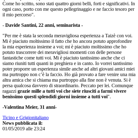
Come ho scritto, sono stati quattro giorni belli, forti e significativi. In
ogni caso, porto con me questo pellegrinaggio e ne faccio tesoro per
il mio percorso".
-
Davide Santini, 22 anni, seminarista -
"Per me è stata la seconda meravigliosa esperienza a Taizè con voi.
Mi è piaciuto moltissimo il fatto che ho ancora potuto approfondire
la mia esperienza insieme a voi; mi è piaciuto moltissimo che ho
potuto trascorrere dei meravigliosi momenti con delle persone
fantastiche come tutti voi. Mi è piaciuto tantissimo anche che ci
siamo riuniti tutti quanti in preghiera e in canto. Io vorrei tantissimo
poter proporre un esperienza simile anche ad altri giovani amici miei
ma purtroppo non c’è la faccio. Ho già provato a fare venire una mia
altra amica che si chiama ma purtroppo alla fine non è venuta. Si è
persa qualcosa davvero di straordinario. Peccato per lei. Comunque
ragazzi
grazie mille a tutti voi che siete riusciti a farmi vivere
benissimo questi splendidi giorni insieme a tutti voi
".
-Valentina Meier, 31 anni-
Ticino e Grigionitaliano
News pubblicata il:
01/05/2019 alle 23:24