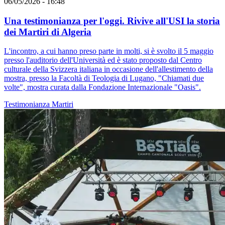
06/05/2026 - 16:48
Una testimonianza per l'oggi. Rivive all'USI la storia
dei Martiri di Algeria
L'incontro, a cui hanno preso parte in molti, si è svolto il 5 maggio
presso l'auditorio dell'Università ed è stato proposto dal Centro
culturale della Svizzera italiana in occasione dell'allestimento della
mostra, presso la Facoltà di Teologia di Lugano, "Chiamati due
volte", mostra curata dalla Fondazione Internazionale "Oasis".
Testimonianza
Martiri