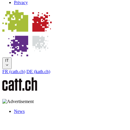
Privacy
IT
FR (cath.ch)
DE (kath.ch)
News