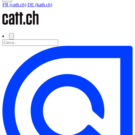
FR (cath.ch)
DE (kath.ch)