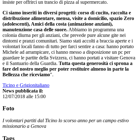
insiste per offrirci un trancio di pizza al supermercato.
Ci siamo inseriti in diversi progetti: corso di cucito, raccolta e
distribuzione alimentare, mensa, visite a domicilio, spazio Zero
(adolescenti), Amici della costa (animazione anziani),
manutenzione casa delle suore.
Abbiamo in programma una
colonia diurna per gli anziani, che prevede pure alcune gite nei
dintorni e pranzi comunitari. Siamo stati accolti a braccia aperte e i
volontari locali fanno di tutto per farci sentire a casa: hanno portato
Michele ad arrampicare, ci hanno messo a disposizione un pc per
guardare le partite della Svizzera, ci hanno portati a visitare Genova
e il Santuario della Guardia.
Tutta questa generosità ci sprona a
fare del nostro meglio per poter restituire almeno in parte la
Bellezza che riceviamo
".
Ticino e Grigionitaliano
News pubblicata il:
12/07/2018 alle 15:00
Foto
I volontari partiti dal Ticino lo scorso anno per un campo estivo
missionario a Genova
Tags