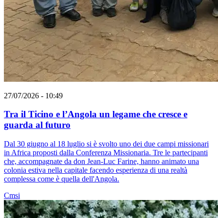
27/07/2026 - 10:49
Tra il Ticino e l’Angola un legame che cresce e
guarda al futuro
Dal 30 giugno al 18 luglio si è svolto uno dei due campi missionari
in Africa proposti dalla Conferenza Missionaria. Tre le partecipanti
che, accompagnate da don Jean-Luc Farine, hanno animato una
colonia estiva nella capitale facendo esperienza di una realtà
complessa come è quella dell'Angola.
Cmsi