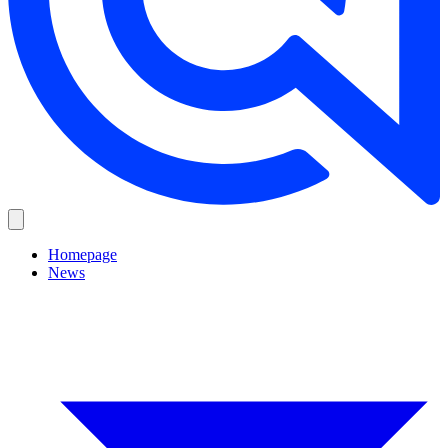
Homepage
News