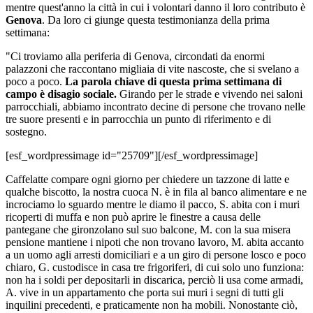
mentre quest'anno la città in cui i volontari danno il loro contributo è
Genova
. Da loro ci giunge questa testimonianza della prima
settimana:
"Ci troviamo alla periferia di Genova, circondati da enormi
palazzoni che raccontano migliaia di vite nascoste, che si svelano a
poco a poco.
La parola chiave di questa prima settimana di
campo è disagio sociale.
Girando per le strade e vivendo nei saloni
parrocchiali, abbiamo incontrato decine di persone che trovano nelle
tre suore presenti e in parrocchia un punto di riferimento e di
sostegno.
[esf_wordpressimage id="25709"][/esf_wordpressimage]
Caffelatte compare ogni giorno per chiedere un tazzone di latte e
qualche biscotto, la nostra cuoca N. è in fila al banco alimentare e ne
incrociamo lo sguardo mentre le diamo il pacco, S. abita con i muri
ricoperti di muffa e non può aprire le finestre a causa delle
pantegane che gironzolano sul suo balcone, M. con la sua misera
pensione mantiene i nipoti che non trovano lavoro, M. abita accanto
a un uomo agli arresti domiciliari e a un giro di persone losco e poco
chiaro, G. custodisce in casa tre frigoriferi, di cui solo uno funziona:
non ha i soldi per depositarli in discarica, perciò li usa come armadi,
A. vive in un appartamento che porta sui muri i segni di tutti gli
inquilini precedenti, e praticamente non ha mobili. Nonostante ciò,