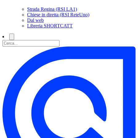
Strada Regina (RSI LA1)
Chiese in diretta (RSI ReteUno)
Dal web
Libreria SHORTCATT