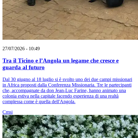
27/07/2026 - 10:49
Tra il Ticino e l’Angola un legame che cresce e
guarda al futuro
Dal 30 giugno al 18 luglio si è svolto uno dei due campi missionari
in Africa proposti dalla Conferenza Missionaria. Tre le partecipanti
che, accompagnate da don Jean-Luc Farine, hanno animato una
colonia estiva nella capitale facendo esperienza di una realtà
complessa come è quella dell'Angola.
Cmsi