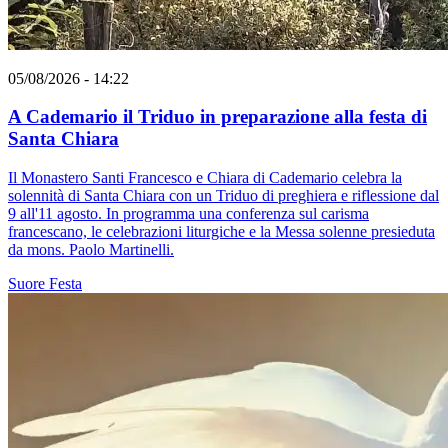
05/08/2026 - 14:22
A Cademario il Triduo in preparazione alla festa di
Santa Chiara
Il Monastero Santi Francesco e Chiara di Cademario celebra la
solennità di Santa Chiara con un Triduo di preghiera e riflessione dal
9 all'11 agosto. In programma una conferenza sul carisma
francescano, le celebrazioni liturgiche e la Messa solenne presieduta
da mons. Paolo Martinelli.
Suore
Festa