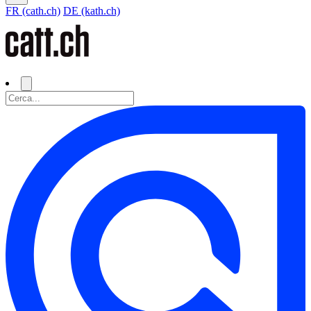
FR (cath.ch)
DE (kath.ch)