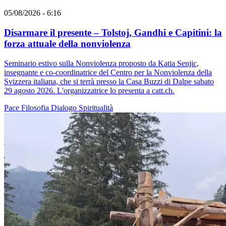
05/08/2026 - 6:16
Disarmare il presente – Tolstoj, Gandhi e Capitini: la
forza attuale della nonviolenza
Seminario estivo sulla Nonviolenza proposto da Katia Senjic,
insegnante e co-coordinatrice del Centro per la Nonviolenza della
Svizzera italiana, che si terrà presso la Casa Buzzi di Dalpe sabato
29 agosto 2026. L'organizzatrice lo presenta a catt.ch.
Pace
Filosofia
Dialogo
Spiritualità