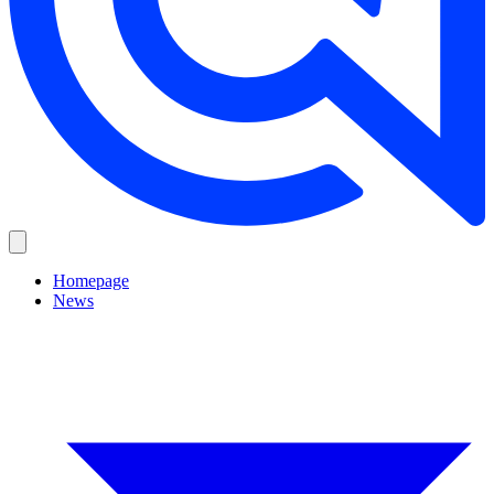
Homepage
News