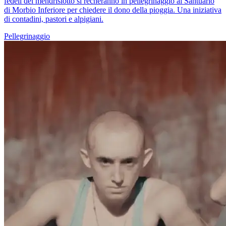
fedeli del mendrisiotto si recheranno in pellegrinaggio al Santuario
di Morbio Inferiore per chiedere il dono della pioggia. Una iniziativa
di contadini, pastori e alpigiani.
Pellegrinaggio