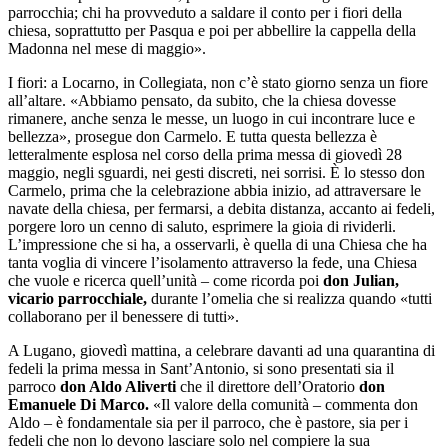
parrocchia; chi ha provveduto a saldare il conto per i fiori della
chiesa, soprattutto per Pasqua e poi per abbellire la cappella della
Madonna nel mese di maggio».
I fiori: a Locarno, in Collegiata, non c’è stato giorno senza un fiore
all’altare. «Abbiamo pensato, da subito, che la chiesa dovesse
rimanere, anche senza le messe, un luogo in cui incontrare luce e
bellezza», prosegue don Carmelo. E tutta questa bellezza è
letteralmente esplosa nel corso della prima messa di giovedì 28
maggio, negli sguardi, nei gesti discreti, nei sorrisi. È lo stesso don
Carmelo, prima che la celebrazione abbia inizio, ad attraversare le
navate della chiesa, per fermarsi, a debita distanza, accanto ai fedeli,
porgere loro un cenno di saluto, esprimere la gioia di rividerli.
L’impressione che si ha, a osservarli, è quella di una Chiesa che ha
tanta voglia di vincere l’isolamento attraverso la fede, una Chiesa
che vuole e ricerca quell’unità – come ricorda poi
don Julian,
vicario parrocchiale,
durante l’omelia che si realizza quando «tutti
collaborano per il benessere di tutti».
A Lugano, giovedì mattina, a celebrare davanti ad una quarantina di
fedeli la prima messa in Sant’Antonio, si sono presentati sia il
parroco
don Aldo Aliverti
che il direttore dell’Oratorio
don
Emanuele Di Marco.
«Il valore della comunità – commenta don
Aldo – è fondamentale sia per il parroco, che è pastore, sia per i
fedeli che non lo devono lasciare solo nel compiere la sua