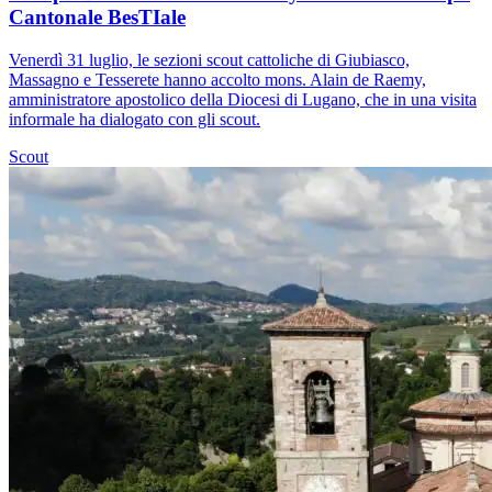
Cantonale BesTIale
Venerdì 31 luglio, le sezioni scout cattoliche di Giubiasco,
Massagno e Tesserete hanno accolto mons. Alain de Raemy,
amministratore apostolico della Diocesi di Lugano, che in una visita
informale ha dialogato con gli scout.
Scout