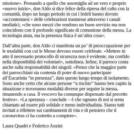
missione». Pensando a quello che assomiglia ad un vero e proprio
«nuovo inizio», don Aldo si dice felice della ripresa del culto con la
comunità, dopo un lungo periodo in cui i fedeli hanno dovuto
«accontentarsi » delle celebrazioni trasmesse attraverso i canali
mediatici, «che sono mezzi che rendono un buon servizio ma non
coincidono con il profondo significato di comunione della messa. La
tecnologia aiuta, ma la presenza fisica è un’altra cosa».
Dall’altra parte, don Aldo ci manifesta un po’ di preoccupazione per
le modalità con cui le Messe devono essere celebrate. «Mettere in
atto il necessario protocollo di sicurezza non è evidente, ma confido
nella disponibilità dei volontari», sottolinea. Infine, il parroco conta
anche sulla responsabilità dei singoli: «Penso che la maggior parte
dei parrocchiani sia contenta di poter di nuovo partecipare
all’Eucaristia “in presenza”, dato questo lungo tempo di isolamento.
Sono anche certo che alcune persone “a rischio” hanno ben capito la
situazione e troveranno modalità diverse per seguire la messa,
rimanendo a casa. Il vescovo ha comunque dispensato dal precetto
festivo». «La speranza – conclude – è che ognuno di noi si senta
chiamato ad essere più solidale e meno individualista. Siamo tutti
invitati a riflettere sui cambiamenti di vita e di pensiero che il
coronavirus ci ha costretto a compiere».
Laura Quadri e Federico Anzini