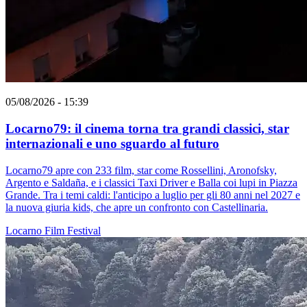
05/08/2026 - 15:39
Locarno79: il cinema torna tra grandi classici, star
internazionali e uno sguardo al futuro
Locarno79 apre con 233 film, star come Rossellini, Aronofsky,
Argento e Saldaña, e i classici Taxi Driver e Balla coi lupi in Piazza
Grande. Tra i temi caldi: l'anticipo a luglio per gli 80 anni nel 2027 e
la nuova giuria kids, che apre un confronto con Castellinaria.
Locarno
Film
Festival