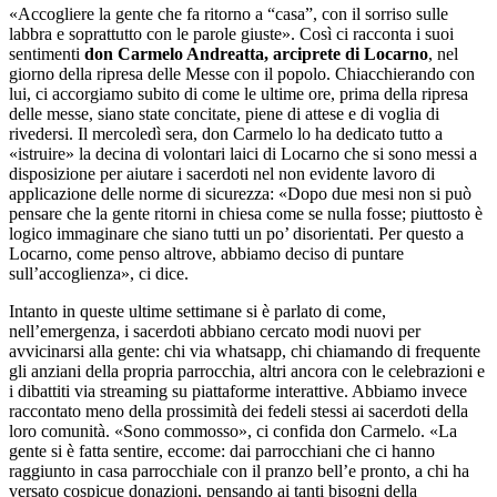
«Accogliere la gente che fa ritorno a “casa”, con il sorriso sulle
labbra e soprattutto con le parole giuste». Così ci racconta i suoi
sentimenti
don Carmelo Andreatta, arciprete di Locarno
, nel
giorno della ripresa delle Messe con il popolo. Chiacchierando con
lui, ci accorgiamo subito di come le ultime ore, prima della ripresa
delle messe, siano state concitate, piene di attese e di voglia di
rivedersi. Il mercoledì sera, don Carmelo lo ha dedicato tutto a
«istruire» la decina di volontari laici di Locarno che si sono messi a
disposizione per aiutare i sacerdoti nel non evidente lavoro di
applicazione delle norme di sicurezza: «Dopo due mesi non si può
pensare che la gente ritorni in chiesa come se nulla fosse; piuttosto è
logico immaginare che siano tutti un po’ disorientati. Per questo a
Locarno, come penso altrove, abbiamo deciso di puntare
sull’accoglienza», ci dice.
Intanto in queste ultime settimane si è parlato di come,
nell’emergenza, i sacerdoti abbiano cercato modi nuovi per
avvicinarsi alla gente: chi via whatsapp, chi chiamando di frequente
gli anziani della propria parrocchia, altri ancora con le celebrazioni e
i dibattiti via streaming su piattaforme interattive. Abbiamo invece
raccontato meno della prossimità dei fedeli stessi ai sacerdoti della
loro comunità. «Sono commosso», ci confida don Carmelo. «La
gente si è fatta sentire, eccome: dai parrocchiani che ci hanno
raggiunto in casa parrocchiale con il pranzo bell’e pronto, a chi ha
versato cospicue donazioni, pensando ai tanti bisogni della