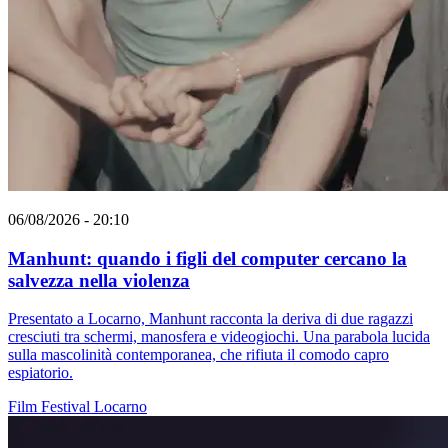
06/08/2026 - 20:10
Manhunt: quando i figli del computer cercano la
salvezza nella violenza
Presentato a Locarno, Manhunt racconta la deriva di due ragazzi
cresciuti tra schermi, manosfera e videogiochi. Una parabola lucida
sulla mascolinità contemporanea, che rifiuta il comodo capro
espiatorio.
Film
Festival
Locarno