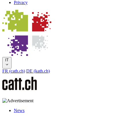
Privacy
IT
FR (cath.ch)
DE (kath.ch)
News