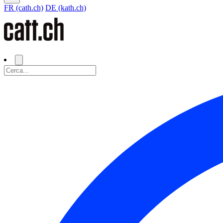
FR (cath.ch)
DE (kath.ch)