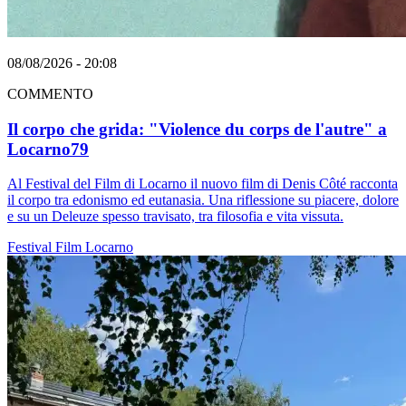
08/08/2026 - 20:08
COMMENTO
Il corpo che grida: "Violence du corps de l'autre" a
Locarno79
Al Festival del Film di Locarno il nuovo film di Denis Côté racconta
il corpo tra edonismo ed eutanasia. Una riflessione su piacere, dolore
e su un Deleuze spesso travisato, tra filosofia e vita vissuta.
Festival
Film
Locarno