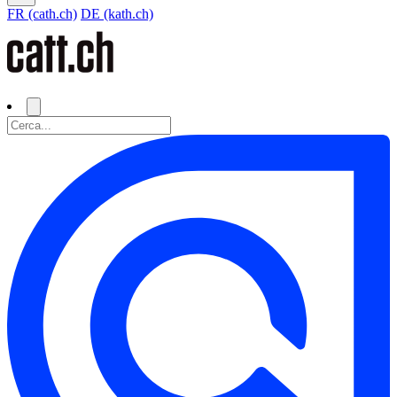
FR (cath.ch)
DE (kath.ch)