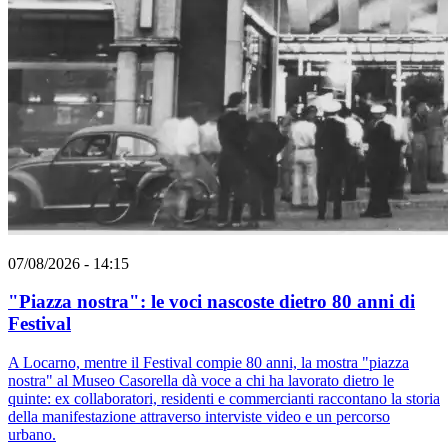
07/08/2026 - 14:15
"Piazza nostra": le voci nascoste dietro 80 anni di
Festival
A Locarno, mentre il Festival compie 80 anni, la mostra "piazza
nostra" al Museo Casorella dà voce a chi ha lavorato dietro le
quinte: ex collaboratori, residenti e commercianti raccontano la storia
della manifestazione attraverso interviste video e un percorso
urbano.