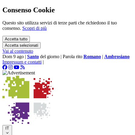
Consenso Cookie
Questo sito utilizza servizi di terze parti che richiedono il tuo
consenso.
Scopri di più
Accetta tutto
Accetta selezionati
Vai al contenuto
Dom 9 ago
|
Santo
del giorno
|
Parola rito
Romano
|
Ambrosiano
Impressum e contatti
|
IT