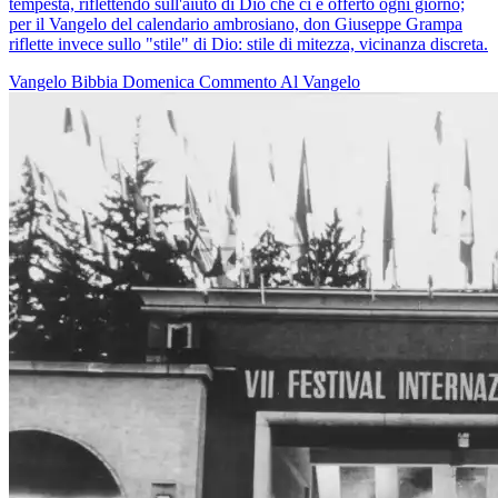
tempesta, riflettendo sull'aiuto di Dio che ci è offerto ogni giorno;
per il Vangelo del calendario ambrosiano, don Giuseppe Grampa
riflette invece sullo "stile" di Dio: stile di mitezza, vicinanza discreta.
Vangelo
Bibbia
Domenica
Commento Al Vangelo