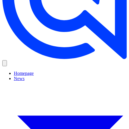
Homepage
News