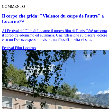
COMMENTO
Il corpo che grida: "Violence du corps de l'autre" a
Locarno79
Al Festival del Film di Locarno il nuovo film di Denis Côté racconta
il corpo tra edonismo ed eutanasia. Una riflessione su piacere, dolore
e su un Deleuze spesso travisato, tra filosofia e vita vissuta.
Festival
Film
Locarno