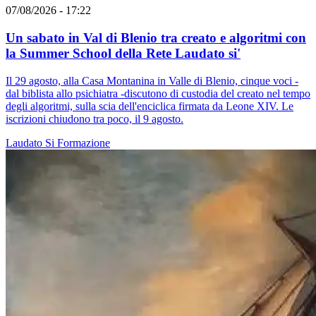
07/08/2026 - 17:22
Un sabato in Val di Blenio tra creato e algoritmi con
la Summer School della Rete Laudato si'
Il 29 agosto, alla Casa Montanina in Valle di Blenio, cinque voci -
dal biblista allo psichiatra -discutono di custodia del creato nel tempo
degli algoritmi, sulla scia dell'enciclica firmata da Leone XIV. Le
iscrizioni chiudono tra poco, il 9 agosto.
Laudato Si
Formazione