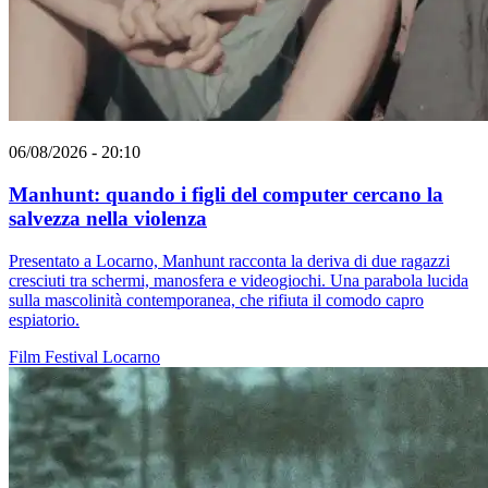
06/08/2026 - 20:10
Manhunt: quando i figli del computer cercano la
salvezza nella violenza
Presentato a Locarno, Manhunt racconta la deriva di due ragazzi
cresciuti tra schermi, manosfera e videogiochi. Una parabola lucida
sulla mascolinità contemporanea, che rifiuta il comodo capro
espiatorio.
Film
Festival
Locarno