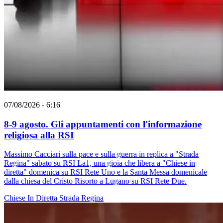
07/08/2026 - 6:16
8-9 agosto. Gli appuntamenti con l'informazione
religiosa alla RSI
Massimo Cacciari sulla pace e sulla guerra in replica a "Strada
Regina" sabato su RSI La1, una gioia che libera a "Chiese in
diretta" domenica su RSI Rete Uno e la Santa Messa domenicale
dalla chiesa del Cristo Risorto a Lugano su RSI Rete Due.
Chiese In Diretta
Strada Regina