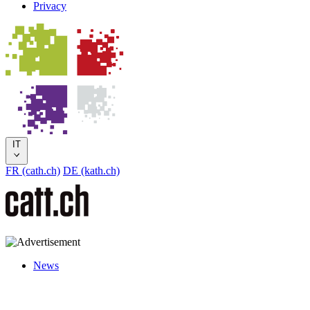
Privacy
IT
FR (cath.ch)
DE (kath.ch)
News