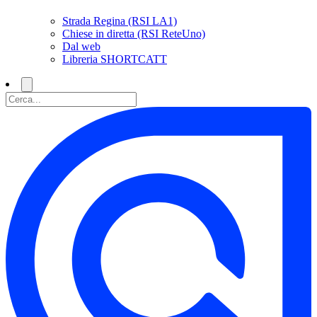
Strada Regina (RSI LA1)
Chiese in diretta (RSI ReteUno)
Dal web
Libreria SHORTCATT