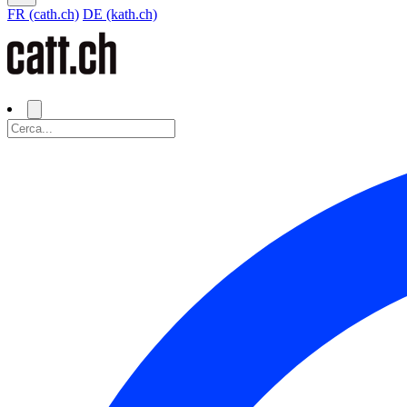
FR (cath.ch)
DE (kath.ch)