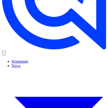
Homepage
News