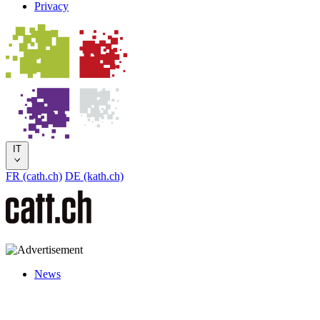
Privacy
IT
FR (cath.ch)
DE (kath.ch)
News