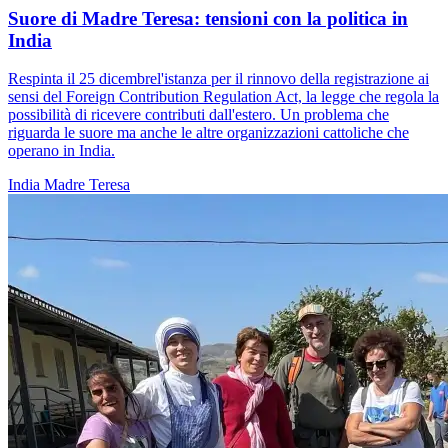
Suore di Madre Teresa: tensioni con la politica in
India
Respinta il 25 dicembrel'istanza per il rinnovo della registrazione ai
sensi del Foreign Contribution Regulation Act, la legge che regola la
possibilità di ricevere contributi dall'estero. Un problema che
riguarda le suore ma anche le altre organizzazioni cattoliche che
operano in India.
India
Madre Teresa