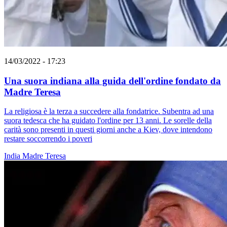
14/03/2022 - 17:23
Una suora indiana alla guida dell'ordine fondato da
Madre Teresa
La religiosa è la terza a succedere alla fondatrice. Subentra ad una
suora tedesca che ha guidato l'ordine per 13 anni. Le sorelle della
carità sono presenti in questi giorni anche a Kiev, dove intendono
restare soccorrendo i poveri
India
Madre Teresa