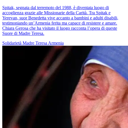
Spitak, segnata dal terremoto del 1988, è diventata luogo di
accoglienza grazie alle Missionarie della Carità. Tra Spitak e
Yerevan, suor Benedetta vive accanto a bambini e adulti disabili,
testimoniando un’Armenia ferita ma capace di resistere e amare.
Chiara Gerosa che ha visitato il luogo racconta l’opera di queste
Suore di Madre Teresa.
Solidarietà
Madre Teresa
Armenia