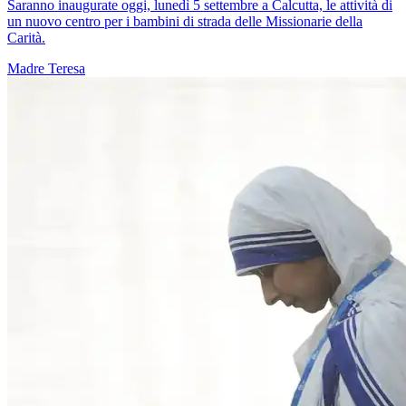
Saranno inaugurate oggi, lunedì 5 settembre a Calcutta, le attività di
un nuovo centro per i bambini di strada delle Missionarie della
Carità.
Madre Teresa