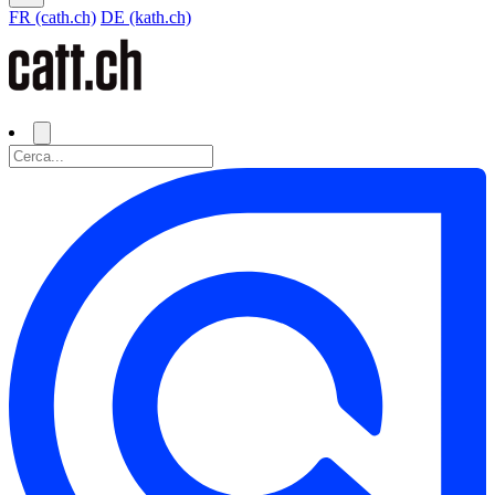
FR (cath.ch)
DE (kath.ch)