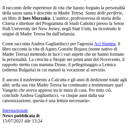
Il racconto delle esperienze di vita che hanno forgiato la personalità
della suora santa è descritto in
Madre Teresa. Santa delle periferie
,
un libro di
Ines Murzaku
. L'autrice, professoressa di storia della
Chiesa e direttore del Programma di Studi Cattolici presso la Seton
Hall University del New Jersey, negli Stati Uniti, ha ricostruito le
origini di Madre Teresa fin dall'infanzia.
Come racconta Andrea Gagliarducci per l'agenzia
Aci Stampa
, il
libro racconta la vita di Agnes Gonxhe Bojaxu (nome nativo di
Madre Teresa) mettendo in luce i vari aspetti che ne hanno formato
la personalità. La crescita a Skopje nei primi anni del Novecento, il
rapporto stretto con mamma Drane, il pellegrinaggio a Letnica
(odierna Bulgaria) in cui maturò la vocazione al servizio.
E ancora il trasferimento a Calcutta e gli anni di dedizione totale agli
altri: nella sua vita Madre Teresa ha continuato a testimoniare quel
Vangelo che aveva appreso tra le mura di casa. Per tutto ciò,
conclude Andrea Gagliarducci, «a cinque anni dalla sua
canonizzazione, questa è una lettura necessaria».
Internazionale
News pubblicata il:
15/07/2021 alle 13:24