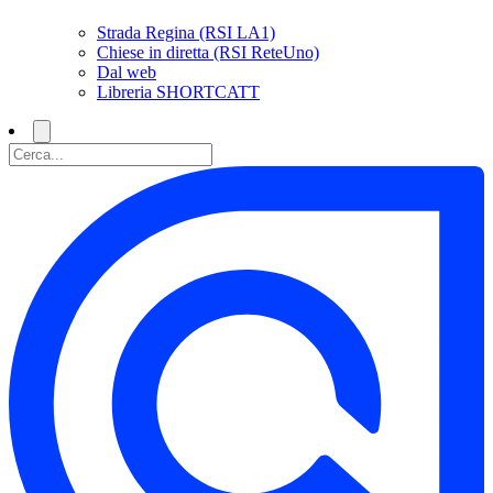
Strada Regina (RSI LA1)
Chiese in diretta (RSI ReteUno)
Dal web
Libreria SHORTCATT