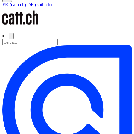
FR (cath.ch)
DE (kath.ch)