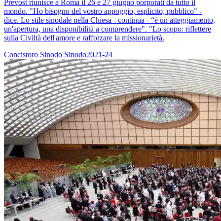
Prevost riunisce a Roma il 26 e 27 giugno porporati da tutto il
mondo. "Ho bisogno del vostro appoggio, esplicito, pubblico" -
dice. Lo stile sinodale nella Chiesa - continua - “è un atteggiamento,
un'apertura, una disponibilità a comprendere". "Lo scopo: riflettere
sulla Civiltà dell'amore e rafforzare la missionarietà.
Concistoro
Sinodo
Sinodo2021-24