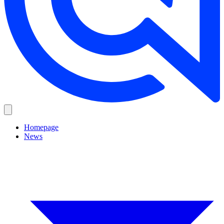
Homepage
News