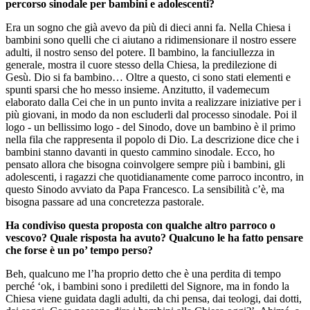
percorso sinodale per bambini e adolescenti?
Era un sogno che già avevo da più di dieci anni fa. Nella Chiesa i
bambini sono quelli che ci aiutano a ridimensionare il nostro essere
adulti, il nostro senso del potere. Il bambino, la fanciullezza in
generale, mostra il cuore stesso della Chiesa, la predilezione di
Gesù. Dio si fa bambino… Oltre a questo, ci sono stati elementi e
spunti sparsi che ho messo insieme. Anzitutto, il vademecum
elaborato dalla Cei che in un punto invita a realizzare iniziative per i
più giovani, in modo da non escluderli dal processo sinodale. Poi il
logo - un bellissimo logo - del Sinodo, dove un bambino è il primo
nella fila che rappresenta il popolo di Dio. La descrizione dice che i
bambini stanno davanti in questo cammino sinodale. Ecco, ho
pensato allora che bisogna coinvolgere sempre più i bambini, gli
adolescenti, i ragazzi che quotidianamente come parroco incontro, in
questo Sinodo avviato da Papa Francesco. La sensibilità c’è, ma
bisogna passare ad una concretezza pastorale.
Ha condiviso questa proposta con qualche altro parroco o
vescovo? Quale risposta ha avuto? Qualcuno le ha fatto pensare
che forse è un po’ tempo perso?
Beh, qualcuno me l’ha proprio detto che è una perdita di tempo
perché ‘ok, i bambini sono i prediletti del Signore, ma in fondo la
Chiesa viene guidata dagli adulti, da chi pensa, dai teologi, dai dotti,