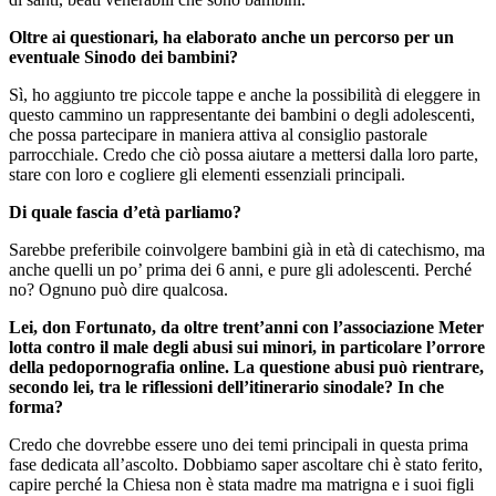
Oltre ai questionari, ha elaborato anche un percorso per un
eventuale Sinodo dei bambini?
Sì, ho aggiunto tre piccole tappe e anche la possibilità di eleggere in
questo cammino un rappresentante dei bambini o degli adolescenti,
che possa partecipare in maniera attiva al consiglio pastorale
parrocchiale. Credo che ciò possa aiutare a mettersi dalla loro parte,
stare con loro e cogliere gli elementi essenziali principali.
Di quale fascia d’età parliamo?
Sarebbe preferibile coinvolgere bambini già in età di catechismo, ma
anche quelli un po’ prima dei 6 anni, e pure gli adolescenti. Perché
no? Ognuno può dire qualcosa.
Lei, don Fortunato, da oltre trent’anni con l’associazione Meter
lotta contro il male degli abusi sui minori, in particolare l’orrore
della pedopornografia online. La questione abusi può rientrare,
secondo lei, tra le riflessioni dell’itinerario sinodale? In che
forma?
Credo che dovrebbe essere uno dei temi principali in questa prima
fase dedicata all’ascolto. Dobbiamo saper ascoltare chi è stato ferito,
capire perché la Chiesa non è stata madre ma matrigna e i suoi figli