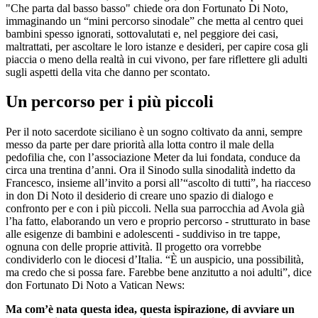
"Che parta dal basso basso" chiede ora don Fortunato Di Noto,
immaginando un “mini percorso sinodale” che metta al centro quei
bambini spesso ignorati, sottovalutati e, nel peggiore dei casi,
maltrattati, per ascoltare le loro istanze e desideri, per capire cosa gli
piaccia o meno della realtà in cui vivono, per fare riflettere gli adulti
sugli aspetti della vita che danno per scontato.
Un percorso per i più piccoli
Per il noto sacerdote siciliano è un sogno coltivato da anni, sempre
messo da parte per dare priorità alla lotta contro il male della
pedofilia che, con l’associazione Meter da lui fondata, conduce da
circa una trentina d’anni. Ora il Sinodo sulla sinodalità indetto da
Francesco, insieme all’invito a porsi all’“ascolto di tutti”, ha riacceso
in don Di Noto il desiderio di creare uno spazio di dialogo e
confronto per e con i più piccoli. Nella sua parrocchia ad Avola già
l’ha fatto, elaborando un vero e proprio percorso - strutturato in base
alle esigenze di bambini e adolescenti - suddiviso in tre tappe,
ognuna con delle proprie attività. Il progetto ora vorrebbe
condividerlo con le diocesi d’Italia. “È un auspicio, una possibilità,
ma credo che si possa fare. Farebbe bene anzitutto a noi adulti”, dice
don Fortunato Di Noto a Vatican News:
Ma com’è nata questa idea, questa ispirazione, di avviare un