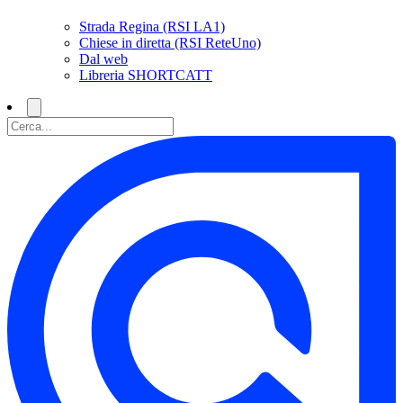
Strada Regina (RSI LA1)
Chiese in diretta (RSI ReteUno)
Dal web
Libreria SHORTCATT