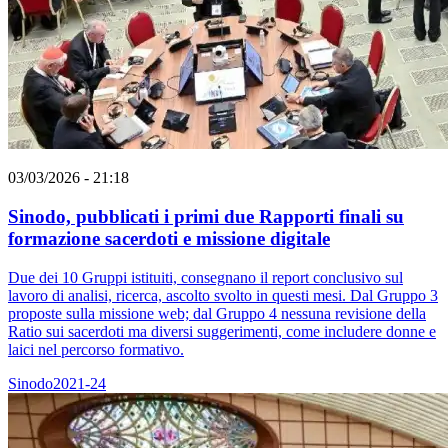
03/03/2026 - 21:18
Sinodo, pubblicati i primi due Rapporti finali su
formazione sacerdoti e missione digitale
Due dei 10 Gruppi istituiti, consegnano il report conclusivo sul
lavoro di analisi, ricerca, ascolto svolto in questi mesi. Dal Gruppo 3
proposte sulla missione web; dal Gruppo 4 nessuna revisione della
Ratio sui sacerdoti ma diversi suggerimenti, come includere donne e
laici nel percorso formativo.
Sinodo2021-24