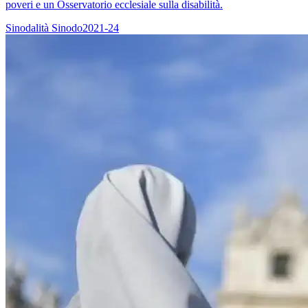
poveri e un Osservatorio ecclesiale sulla disabilità.
Sinodalità
Sinodo2021-24