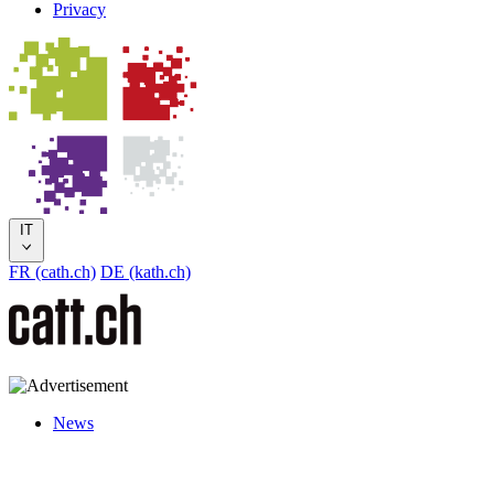
Privacy
IT
FR (cath.ch)
DE (kath.ch)
News