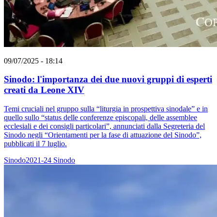
09/07/2025 - 18:14
Sinodo: l'importanza dei due nuovi gruppi di esperti
creati da Leone XIV
Temi cruciali nel gruppo sulla “liturgia in prospettiva sinodale” e in
quello sullo “status delle conferenze episcopali, delle assemblee
ecclesiali e dei consigli particolari”, annunciati dalla Segreteria del
Sinodo negli “Orientamenti per la fase di attuazione del Sinodo”,
pubblicati il 7 luglio.
Sinodo2021-24
Sinodo