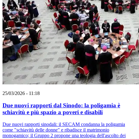
25/03/2026 - 11:18
Due nuovi rapporti dal Sinodo: la poligamia è
schiavitù e più spazio a poveri e disabili
Due nuovi rapporti sinodali: il SECAM condanna la poligamia
come "schiavitù delle donne" e ribadisce il matrimonio
monogamico; il Gruppo 2 propone una teologia dell'ascolto dei