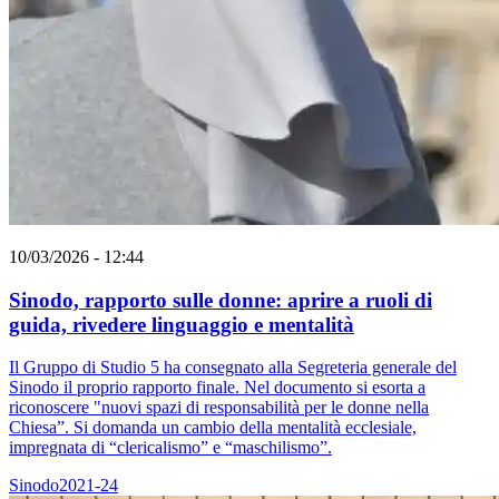
10/03/2026 - 12:44
Sinodo, rapporto sulle donne: aprire a ruoli di
guida, rivedere linguaggio e mentalità
Il Gruppo di Studio 5 ha consegnato alla Segreteria generale del
Sinodo il proprio rapporto finale. Nel documento si esorta a
riconoscere "nuovi spazi di responsabilità per le donne nella
Chiesa”. Si domanda un cambio della mentalità ecclesiale,
impregnata di “clericalismo” e “maschilismo”.
Sinodo2021-24