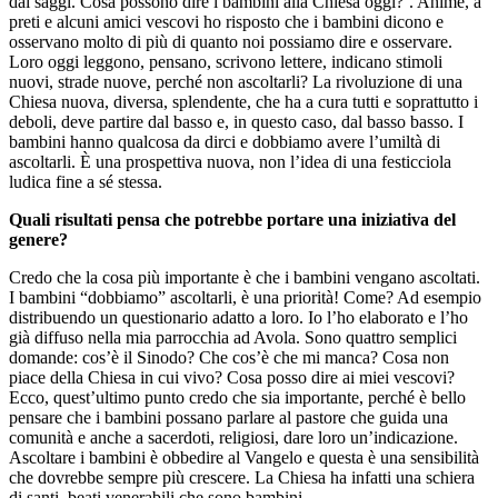
dai saggi. Cosa possono dire i bambini alla Chiesa oggi?’. Ahimé, a
preti e alcuni amici vescovi ho risposto che i bambini dicono e
osservano molto di più di quanto noi possiamo dire e osservare.
Loro oggi leggono, pensano, scrivono lettere, indicano stimoli
nuovi, strade nuove, perché non ascoltarli? La rivoluzione di una
Chiesa nuova, diversa, splendente, che ha a cura tutti e soprattutto i
deboli, deve partire dal basso e, in questo caso, dal basso basso. I
bambini hanno qualcosa da dirci e dobbiamo avere l’umiltà di
ascoltarli. È una prospettiva nuova, non l’idea di una festicciola
ludica fine a sé stessa.
Quali risultati pensa che potrebbe portare una iniziativa del
genere?
Credo che la cosa più importante è che i bambini vengano ascoltati.
I bambini “dobbiamo” ascoltarli, è una priorità! Come? Ad esempio
distribuendo un questionario adatto a loro. Io l’ho elaborato e l’ho
già diffuso nella mia parrocchia ad Avola. Sono quattro semplici
domande: cos’è il Sinodo? Che cos’è che mi manca? Cosa non
piace della Chiesa in cui vivo? Cosa posso dire ai miei vescovi?
Ecco, quest’ultimo punto credo che sia importante, perché è bello
pensare che i bambini possano parlare al pastore che guida una
comunità e anche a sacerdoti, religiosi, dare loro un’indicazione.
Ascoltare i bambini è obbedire al Vangelo e questa è una sensibilità
che dovrebbe sempre più crescere. La Chiesa ha infatti una schiera
di santi, beati venerabili che sono bambini.