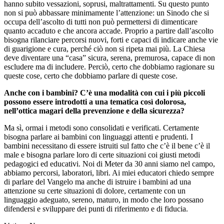
hanno subito vessazioni, soprusi, maltrattamenti. Su questo punto
non si può abbassare minimamente l’attenzione: un Sinodo che si
occupa dell’ascolto di tutti non può permettersi di dimenticare
quanto accaduto e che ancora accade. Proprio a partire dall’ascolto
bisogna rilanciare percorsi nuovi, forti e capaci di indicare anche vie
di guarigione e cura, perché ciò non si ripeta mai più. La Chiesa
deve diventare una “casa” sicura, serena, premurosa, capace di non
escludere ma di includere. Perciò, certo che dobbiamo ragionare su
queste cose, certo che dobbiamo parlare di queste cose.
Anche con i bambini? C’è una modalità con cui i più piccoli
possono essere introdotti a una tematica così dolorosa,
nell’ottica magari della prevenzione e della sicurezza?
Ma sì, ormai i metodi sono consolidati e verificati. Certamente
bisogna parlare ai bambini con linguaggi attenti e prudenti. I
bambini necessitano di essere istruiti sul fatto che c’è il bene c’è il
male e bisogna parlare loro di certe situazioni coi giusti metodi
pedagogici ed educativi. Noi di Meter da 30 anni siamo nel campo,
abbiamo percorsi, laboratori, libri. Ai miei educatori chiedo sempre
di parlare del Vangelo ma anche di istruire i bambini ad una
attenzione su certe situazioni di dolore, certamente con un
linguaggio adeguato, sereno, maturo, in modo che loro possano
difendersi e sviluppare dei punti di riferimento e di fiducia.