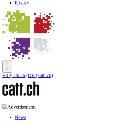
Privacy
IT
FR (cath.ch)
DE (kath.ch)
News