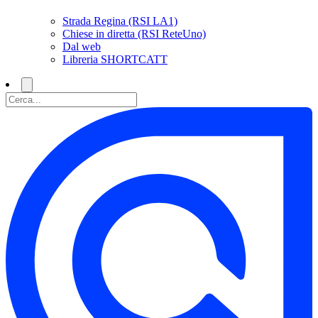
Strada Regina (RSI LA1)
Chiese in diretta (RSI ReteUno)
Dal web
Libreria SHORTCATT