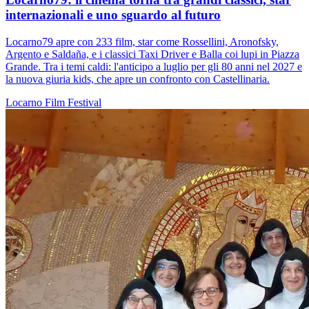
internazionali e uno sguardo al futuro
Locarno79 apre con 233 film, star come Rossellini, Aronofsky,
Argento e Saldaña, e i classici Taxi Driver e Balla coi lupi in Piazza
Grande. Tra i temi caldi: l'anticipo a luglio per gli 80 anni nel 2027 e
la nuova giuria kids, che apre un confronto con Castellinaria.
Locarno
Film
Festival