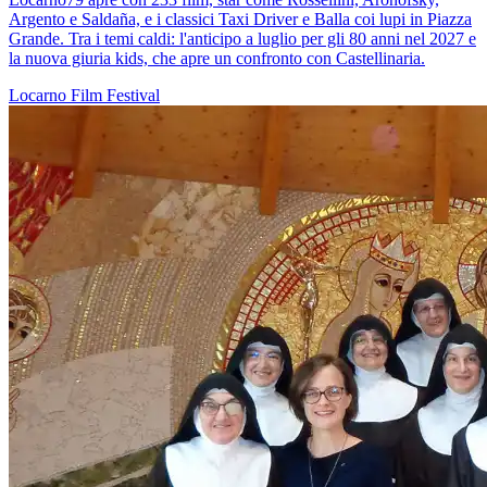
Argento e Saldaña, e i classici Taxi Driver e Balla coi lupi in Piazza
Grande. Tra i temi caldi: l'anticipo a luglio per gli 80 anni nel 2027 e
la nuova giuria kids, che apre un confronto con Castellinaria.
Locarno
Film
Festival