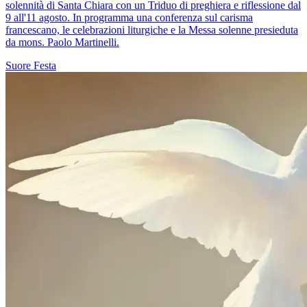
solennità di Santa Chiara con un Triduo di preghiera e riflessione dal
9 all'11 agosto. In programma una conferenza sul carisma
francescano, le celebrazioni liturgiche e la Messa solenne presieduta
da mons. Paolo Martinelli.
Suore
Festa