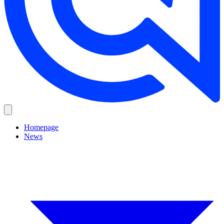
Homepage
News