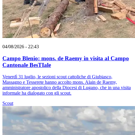
04/08/2026 - 22:43
Campo Blenio: mons. de Raemy in visita al Campo
Cantonale BesTIale
Venerdì 31 luglio, le sezioni scout cattoliche di Giubiasco,
Massagno e Tesserete hanno accolto mons. Alain de Raemy,
amministratore apostolico della Diocesi di Lugano, che in una visita
informale ha dialogato con gli scout.
Scout