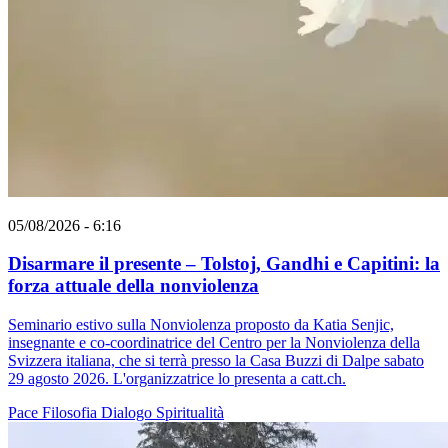
05/08/2026 - 6:16
Disarmare il presente – Tolstoj, Gandhi e Capitini: la
forza attuale della nonviolenza
Seminario estivo sulla Nonviolenza proposto da Katia Senjic,
insegnante e co-coordinatrice del Centro per la Nonviolenza della
Svizzera italiana, che si terrà presso la Casa Buzzi di Dalpe sabato
29 agosto 2026. L'organizzatrice lo presenta a catt.ch.
Pace
Filosofia
Dialogo
Spiritualità