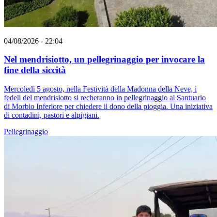
04/08/2026 - 22:04
Nel mendrisiotto, un pellegrinaggio per invocare la
fine della siccità
Mercoledì 5 agosto, nella Festività della Madonna della Neve, i
fedeli del mendrisiotto si recheranno in pellegrinaggio al Santuario
di Morbio Inferiore per chiedere il dono della pioggia. Una iniziativa
di contadini, pastori e alpigiani.
Pellegrinaggio