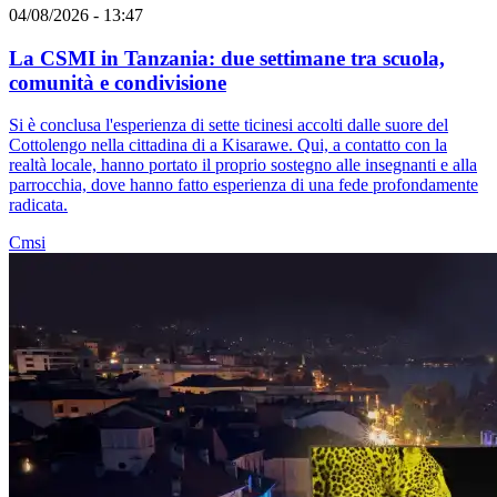
04/08/2026 - 13:47
La CSMI in Tanzania: due settimane tra scuola,
comunità e condivisione
Si è conclusa l'esperienza di sette ticinesi accolti dalle suore del
Cottolengo nella cittadina di a Kisarawe. Qui, a contatto con la
realtà locale, hanno portato il proprio sostegno alle insegnanti e alla
parrocchia, dove hanno fatto esperienza di una fede profondamente
radicata.
Cmsi