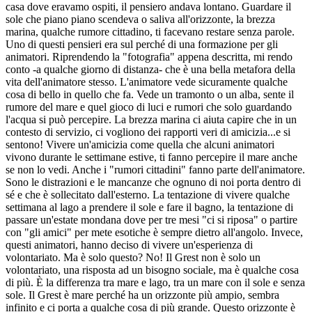
casa dove eravamo ospiti, il pensiero andava lontano. Guardare il
sole che piano piano scendeva o saliva all'orizzonte, la brezza
marina, qualche rumore cittadino, ti facevano restare senza parole.
Uno di questi pensieri era sul perché di una formazione per gli
animatori. Riprendendo la "fotografia" appena descritta, mi rendo
conto -a qualche giorno di distanza- che è una bella metafora della
vita dell'animatore stesso. L'animatore vede sicuramente qualche
cosa di bello in quello che fa. Vede un tramonto o un alba, sente il
rumore del mare e quel gioco di luci e rumori che solo guardando
l'acqua si può percepire. La brezza marina ci aiuta capire che in un
contesto di servizio, ci vogliono dei rapporti veri di amicizia...e si
sentono! Vivere un'amicizia come quella che alcuni animatori
vivono durante le settimane estive, ti fanno percepire il mare anche
se non lo vedi. Anche i "rumori cittadini" fanno parte dell'animatore.
Sono le distrazioni e le mancanze che ognuno di noi porta dentro di
sé e che è sollecitato dall'esterno. La tentazione di vivere qualche
settimana al lago a prendere il sole e fare il bagno, la tentazione di
passare un'estate mondana dove per tre mesi "ci si riposa" o partire
con "gli amici" per mete esotiche è sempre dietro all'angolo. Invece,
questi animatori, hanno deciso di vivere un'esperienza di
volontariato. Ma è solo questo? No! Il Grest non è solo un
volontariato, una risposta ad un bisogno sociale, ma è qualche cosa
di più. È la differenza tra mare e lago, tra un mare con il sole e senza
sole. Il Grest è mare perché ha un orizzonte più ampio, sembra
infinito e ci porta a qualche cosa di più grande. Questo orizzonte è