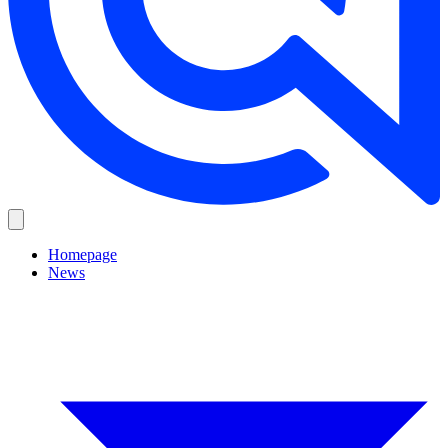
Homepage
News