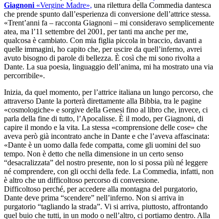
Giagnoni
«Vergine Madre»,
una rilettura della Commedia dantesca
che prende spunto dall’esperienza di conversione dell’attrice stessa.
«Trent’anni fa – racconta Giagnoni – mi consideravo semplicemente
atea, ma l’11 settembre del 2001, per tanti ma anche per me,
qualcosa è cambiato. Con mia figlia piccola in braccio, davanti a
quelle immagini, ho capito che, per uscire da quell’inferno, avrei
avuto bisogno di parole di bellezza. È così che mi sono rivolta a
Dante. La sua poesia, linguaggio dell’anima, mi ha mostrato una via
percorribile».
Inizia, da quel momento, per l’attrice italiana un lungo percorso, che
attraverso Dante la porterà direttamente alla Bibbia, tra le pagine
«cosmologiche» e sorgive della Genesi fino al libro che, invece, ci
parla della fine di tutto, l’Apocalisse. È il modo, per Giagnoni, di
capire il mondo e la vita. La stessa «comprensione delle cose» che
aveva però già incontrato anche in Dante e che l’aveva affascinata:
«Dante è un uomo dalla fede compatta, come gli uomini del suo
tempo. Non è detto che nella dimensione in un certo senso
“desacralizzata” del nostro presente, non lo si possa più né leggere
né comprendere, con gli occhi della fede. La Commedia, infatti, non
è altro che un difficoltoso percorso di conversione.
Difficoltoso perché, per accedere alla montagna del purgatorio,
Dante deve prima “scendere” nell’inferno. Non si arriva in
purgatorio “tagliando la strada”. Vi si arriva, piuttosto, affrontando
quel buio che tutti, in un modo o nell’altro, ci portiamo dentro. Alla