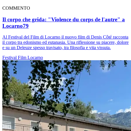
COMMENTO
Il corpo che grida: "Violence du corps de l'autre" a
Locarno79
Al Festival del Film di Locarno il nuovo film di Denis Côté racconta
il corpo tra edonismo ed eutanasia. Una riflessione su piacere, dolore
e su un Deleuze spesso travisato, tra filosofia e vita vissuta.
Festival
Film
Locarno