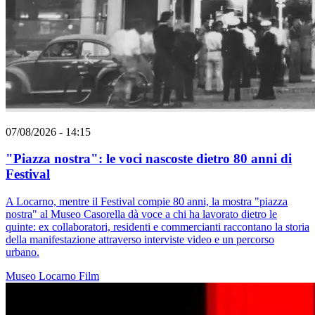
07/08/2026 - 14:15
"Piazza nostra": le voci nascoste dietro 80 anni di
Festival
A Locarno, mentre il Festival compie 80 anni, la mostra "piazza
nostra" al Museo Casorella dà voce a chi ha lavorato dietro le
quinte: ex collaboratori, residenti e commercianti raccontano la storia
della manifestazione attraverso interviste video e un percorso
urbano.
Museo
Locarno
Film