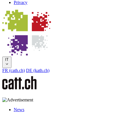
Privacy
IT
FR (cath.ch)
DE (kath.ch)
News