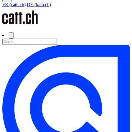
FR (cath.ch)
DE (kath.ch)