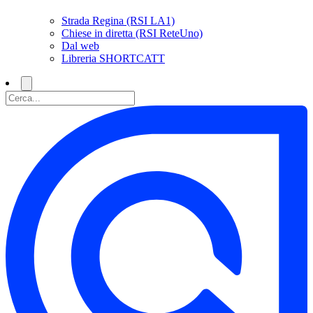
Strada Regina (RSI LA1)
Chiese in diretta (RSI ReteUno)
Dal web
Libreria SHORTCATT