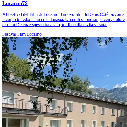
Locarno79
Al Festival del Film di Locarno il nuovo film di Denis Côté racconta
il corpo tra edonismo ed eutanasia. Una riflessione su piacere, dolore
e su un Deleuze spesso travisato, tra filosofia e vita vissuta.
Festival
Film
Locarno