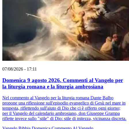
07/08/2026 - 17:11
Domenica 9 agosto 2026. Commenti al Vangelo per
la liturgia romana e la liturgia ambrosiana
Nel commento al Vangelo per la liturgia romana Dante Balbo
propone una riflessione sull'episodio evangelico di Gesù nel mare in
tempesta, riflettendo sull'aiuto di Dio che ci è offerto ogni giorno;
per il Vangelo del calendario ambrosiano, don Giuseppe Grampa
riflette invece sullo "stile" di Dio: stile di mitezza, vicinanza discreta.
Vangelo
Bibbia
Domenica
Commento Al Vangelo