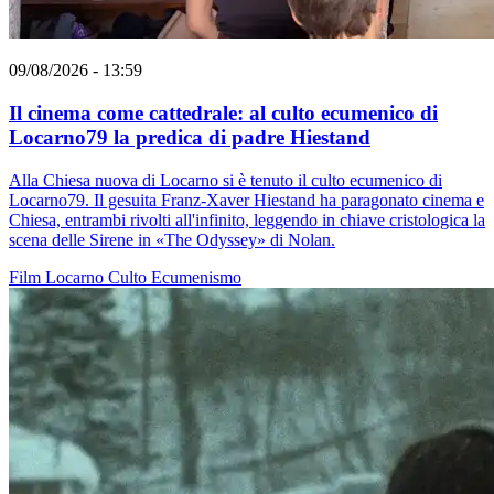
09/08/2026 - 13:59
Il cinema come cattedrale: al culto ecumenico di
Locarno79 la predica di padre Hiestand
Alla Chiesa nuova di Locarno si è tenuto il culto ecumenico di
Locarno79. Il gesuita Franz-Xaver Hiestand ha paragonato cinema e
Chiesa, entrambi rivolti all'infinito, leggendo in chiave cristologica la
scena delle Sirene in «The Odyssey» di Nolan.
Film
Locarno
Culto
Ecumenismo