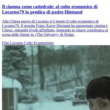
Il cinema come cattedrale: al culto ecumenico di
Locarno79 la predica di padre Hiestand
Alla Chiesa nuova di Locarno si è tenuto il culto ecumenico di
Locarno79. Il gesuita Franz-Xaver Hiestand ha paragonato cinema e
Chiesa, entrambi rivolti all'infinito, leggendo in chiave cristologica la
scena delle Sirene in «The Odyssey» di Nolan.
Film
Locarno
Culto
Ecumenismo