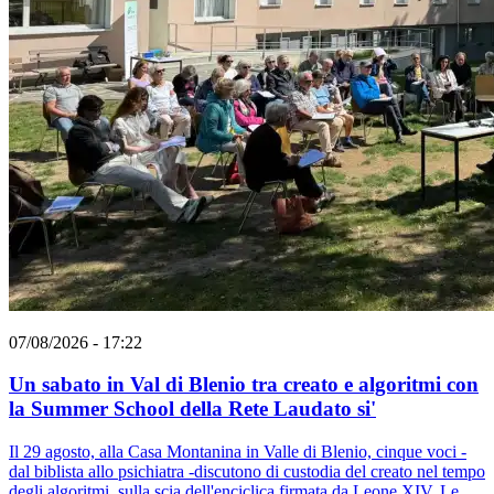
07/08/2026 - 17:22
Un sabato in Val di Blenio tra creato e algoritmi con
la Summer School della Rete Laudato si'
Il 29 agosto, alla Casa Montanina in Valle di Blenio, cinque voci -
dal biblista allo psichiatra -discutono di custodia del creato nel tempo
degli algoritmi, sulla scia dell'enciclica firmata da Leone XIV. Le