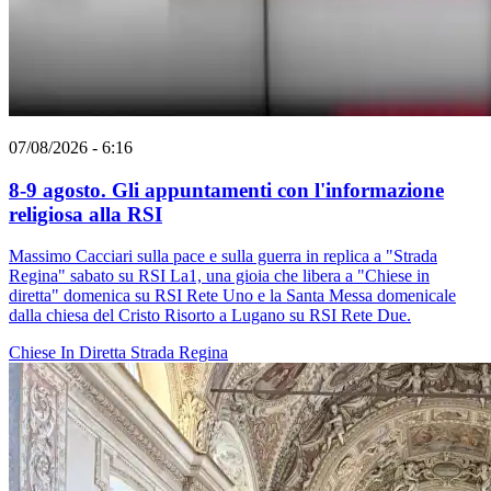
07/08/2026 - 6:16
8-9 agosto. Gli appuntamenti con l'informazione
religiosa alla RSI
Massimo Cacciari sulla pace e sulla guerra in replica a "Strada
Regina" sabato su RSI La1, una gioia che libera a "Chiese in
diretta" domenica su RSI Rete Uno e la Santa Messa domenicale
dalla chiesa del Cristo Risorto a Lugano su RSI Rete Due.
Chiese In Diretta
Strada Regina