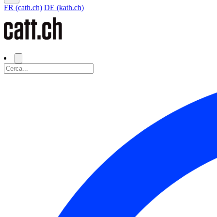
FR (cath.ch)
DE (kath.ch)