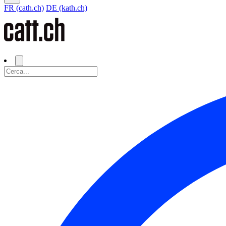
FR (cath.ch)
DE (kath.ch)