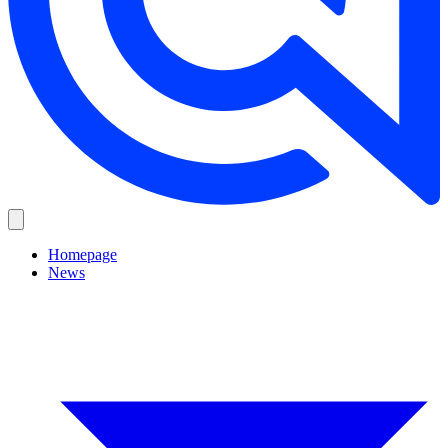
Homepage
News