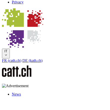
Privacy
IT
FR (cath.ch)
DE (kath.ch)
News