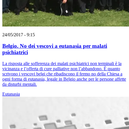
24/05/2017 - 9:15
Belgio. No dei vescovi a eutanasia per malati
psichiatrici
La risposta alle sofferenza dei malati psichiatrici non terminali è la
vicinanza e l’offerta di cure palliative non l’abbandono. È quanto
scrivono i vescovi belgi che ribadiscono il fermo no della Chiesa a
ogni forma di eutanasia, legale in Belgio anche per le persone affette
da disturbi mentali.
Eutanasia