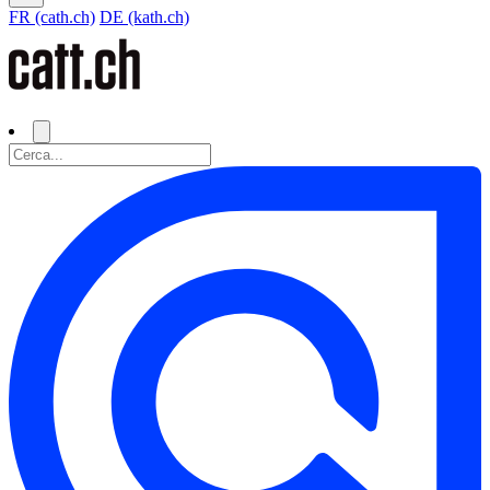
FR (cath.ch)
DE (kath.ch)