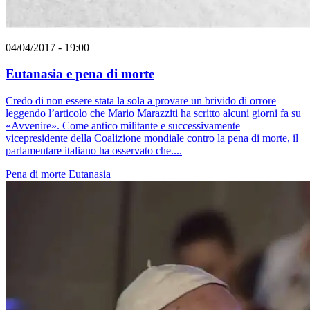
04/04/2017 - 19:00
Eutanasia e pena di morte
Credo di non essere stata la sola a provare un brivido di orrore
leggendo l’articolo che Mario Marazziti ha scritto alcuni giorni fa su
«Avvenire». Come antico militante e successivamente
vicepresidente della Coalizione mondiale contro la pena di morte, il
parlamentare italiano ha osservato che....
Pena di morte
Eutanasia