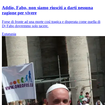
Addio, Fabo, non siamo riusciti a darti nessuna
ragione per vivere
Forse di fronte ad una morte così tragica e disperata come quella di
Dj Fabo dovremmo solo tacere.
Eutanasia