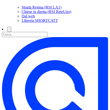
Strada Regina (RSI LA1)
Chiese in diretta (RSI ReteUno)
Dal web
Libreria SHORTCATT