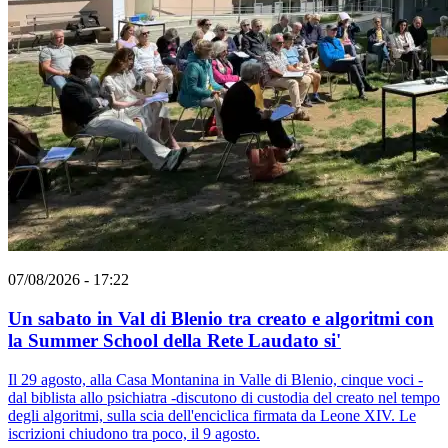
07/08/2026 - 17:22
Un sabato in Val di Blenio tra creato e algoritmi con
la Summer School della Rete Laudato si'
Il 29 agosto, alla Casa Montanina in Valle di Blenio, cinque voci -
dal biblista allo psichiatra -discutono di custodia del creato nel tempo
degli algoritmi, sulla scia dell'enciclica firmata da Leone XIV. Le
iscrizioni chiudono tra poco, il 9 agosto.