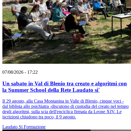
07/08/2026 - 17:22
Un sabato in Val di Blenio tra creato e algoritmi con
la Summer School della Rete Laudato si'
Il 29 agosto, alla Casa Montanina in Valle di Blenio, cinque voci -
dal biblista allo psichiatra -discutono di custodia del creato nel tempo
degli algoritmi, sulla scia dell'enciclica firmata da Leone XIV. Le
iscrizioni chiudono tra poco, il 9 agosto.
Laudato Si
Formazione