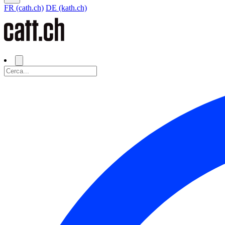
FR (cath.ch)
DE (kath.ch)