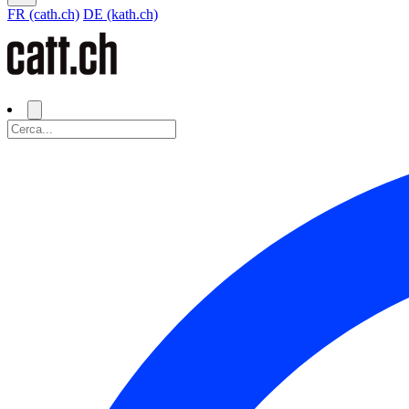
FR (cath.ch)
DE (kath.ch)