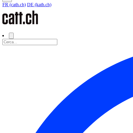
FR (cath.ch)
DE (kath.ch)