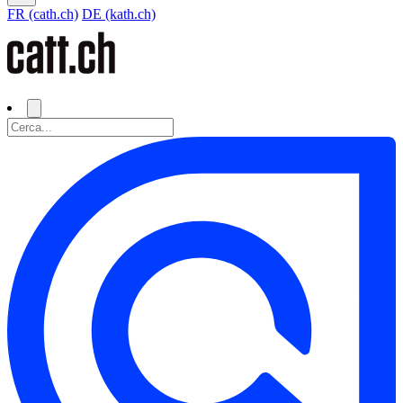
FR (cath.ch)
DE (kath.ch)