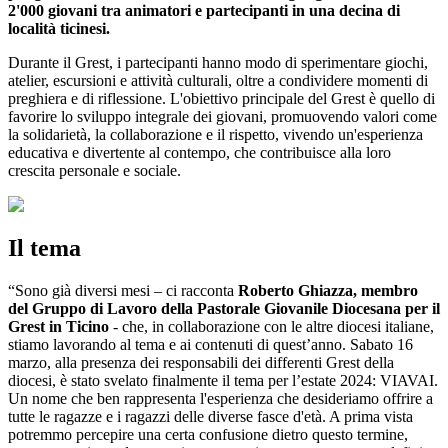
2'000 giovani tra animatori e partecipanti in una decina di
località ticinesi.
Durante il Grest, i partecipanti hanno modo di sperimentare giochi,
atelier, escursioni e attività culturali, oltre a condividere momenti di
preghiera e di riflessione. L'obiettivo principale del Grest è quello di
favorire lo sviluppo integrale dei giovani, promuovendo valori come
la solidarietà, la collaborazione e il rispetto, vivendo un'esperienza
educativa e divertente al contempo, che contribuisce alla loro
crescita personale e sociale.
Il tema
“Sono già diversi mesi – ci racconta
Roberto Ghiazza, membro
del Gruppo di Lavoro della Pastorale Giovanile Diocesana per il
Grest in Ticino
- che, in collaborazione con le altre diocesi italiane,
stiamo lavorando al tema e ai contenuti di quest’anno. Sabato 16
marzo, alla presenza dei responsabili dei differenti Grest della
diocesi, è stato svelato finalmente il tema per l’estate 2024: VIAVAI.
Un nome che ben rappresenta l'esperienza che desideriamo offrire a
tutte le ragazze e i ragazzi delle diverse fasce d'età. A prima vista
potremmo percepire una certa confusione dietro questo termine,