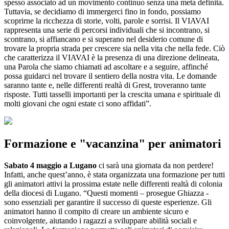
spesso associato ad un movimento continuo senza una meta definita.
Tuttavia, se decidiamo di immergerci fino in fondo, possiamo
scoprirne la ricchezza di storie, volti, parole e sorrisi. Il VIAVAI
rappresenta una serie di percorsi individuali che si incontrano, si
scontrano, si affiancano e si superano nel desiderio comune di
trovare la propria strada per crescere sia nella vita che nella fede. Ciò
che caratterizza il VIAVAI è la presenza di una direzione delineata,
una Parola che siamo chiamati ad ascoltare e a seguire, affinché
possa guidarci nel trovare il sentiero della nostra vita. Le domande
saranno tante e, nelle differenti realtà di Grest, troveranno tante
risposte. Tutti tasselli importanti per la crescita umana e spirituale di
molti giovani che ogni estate ci sono affidati”.
Formazione e "vacanzina" per animatori
Sabato 4 maggio a Lugano
ci sarà una giornata da non perdere!
Infatti, anche quest’anno, è stata organizzata una formazione per tutti
gli animatori attivi la prossima estate nelle differenti realtà di colonia
della diocesi di Lugano. “Questi momenti – prosegue Ghiazza -
sono essenziali per garantire il successo di queste esperienze. Gli
animatori hanno il compito di creare un ambiente sicuro e
coinvolgente, aiutando i ragazzi a sviluppare abilità sociali e