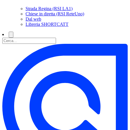
Strada Regina (RSI LA1)
Chiese in diretta (RSI ReteUno)
Dal web
Libreria SHORTCATT