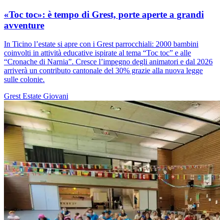
«Toc toc»: è tempo di Grest, porte aperte a grandi
avventure
In Ticino l’estate si apre con i Grest parrocchiali: 2000 bambini
coinvolti in attività educative ispirate al tema “Toc toc” e alle
“Cronache di Narnia”. Cresce l’impegno degli animatori e dal 2026
arriverà un contributo cantonale del 30% grazie alla nuova legge
sulle colonie.
Grest
Estate
Giovani