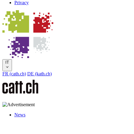
Privacy
IT
FR (cath.ch)
DE (kath.ch)
News