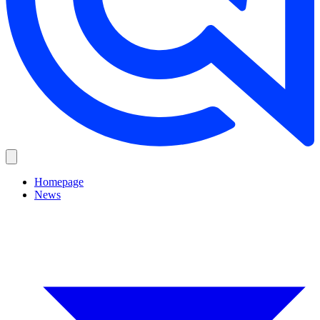
Homepage
News