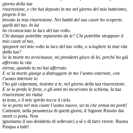
giorno della tua
risurrezione, e che hai deposto in me nel giorno del mio battesimo,
proprio lì ho
trovato la mia risurrezione. Nei battiti del suo cuore ho scoperto
quelli del tuo. In lui
ho riconosciuto la luce del tuo volto.
Chi dunque potrebbe separarmi da te? Chi potrebbe strappare il
mio cuore al tuo,
spegnere nel mio volto la luce del tuo volto, o sciogliere la mai vita
dalla tua?
Se la morte mi avvicinasse, mi prenderei gioco di lei, perché ho già
afferrato la vita
eterna, quando tu mi hai afferrato.
E se la morte giunge a distruggere in me l’uomo esteriore, con
l’uomo interiore io
l’ho già calpestata, insieme a te, nel giorno della tua risurrezione.
E se io perdo le forze, e gli anni mi incurvano la schiena, la tua
risurrezione mi rialza
la testa, e il mio spirito tocca il cielo.
Se io porto nel mio cuore l’uomo nuovo, sei tu che ormai mi porti!
Carissimi, nella pesantezza di questi giorni, il Signore Risorto dai
morti ci porta. Non
ignoriamo il suo desiderio di sollevarci a sé e di farci vivere. Buona
Pasqua a tutti!