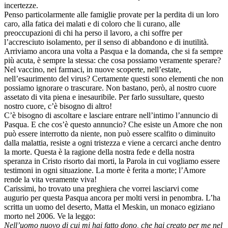
incertezze.
Penso particolarmente alle famiglie provate per la perdita di un loro
caro, alla fatica dei malati e di coloro che li curano, alle
preoccupazioni di chi ha perso il lavoro, a chi soffre per
l’accresciuto isolamento, per il senso di abbandono e di inutilità.
Arriviamo ancora una volta a Pasqua e la domanda, che si fa sempre
più acuta, è sempre la stessa: che cosa possiamo veramente sperare?
Nel vaccino, nei farmaci, in nuove scoperte, nell’estate,
nell’esaurimento del virus? Certamente questi sono elementi che non
possiamo ignorare o trascurare. Non bastano, però, al nostro cuore
assetato di vita piena e inesauribile. Per farlo sussultare, questo
nostro cuore, c’è bisogno di altro!
C’è bisogno di ascoltare e lasciare entrare nell’intimo l’annuncio di
Pasqua. E che cos’è questo annuncio? Che esiste un Amore che non
può essere interrotto da niente, non può essere scalfito o diminuito
dalla malattia, resiste a ogni tristezza e viene a cercarci anche dentro
la morte. Questa è la ragione della nostra fede e della nostra
speranza in Cristo risorto dai morti, la Parola in cui vogliamo essere
testimoni in ogni situazione. La morte è ferita a morte; l’Amore
rende la vita veramente viva!
Carissimi, ho trovato una preghiera che vorrei lasciarvi come
augurio per questa Pasqua ancora per molti versi in penombra. L’ha
scritta un uomo del deserto, Matta el Meskin, un monaco egiziano
morto nel 2006. Ve la leggo:
Nell’uomo nuovo di cui mi hai fatto dono, che hai creato per me nel