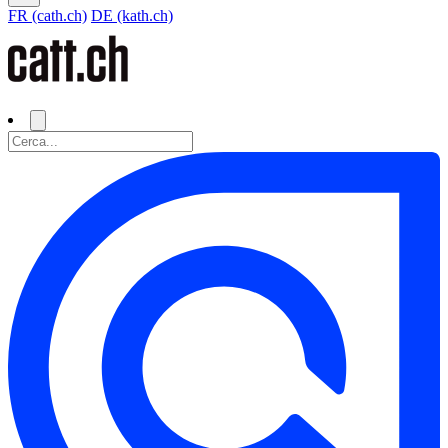
FR (cath.ch)
DE (kath.ch)