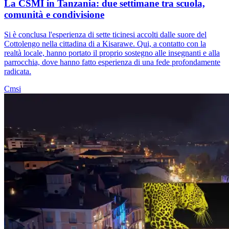
La CSMI in Tanzania: due settimane tra scuola,
comunità e condivisione
Si è conclusa l'esperienza di sette ticinesi accolti dalle suore del
Cottolengo nella cittadina di a Kisarawe. Qui, a contatto con la
realtà locale, hanno portato il proprio sostegno alle insegnanti e alla
parrocchia, dove hanno fatto esperienza di una fede profondamente
radicata.
Cmsi