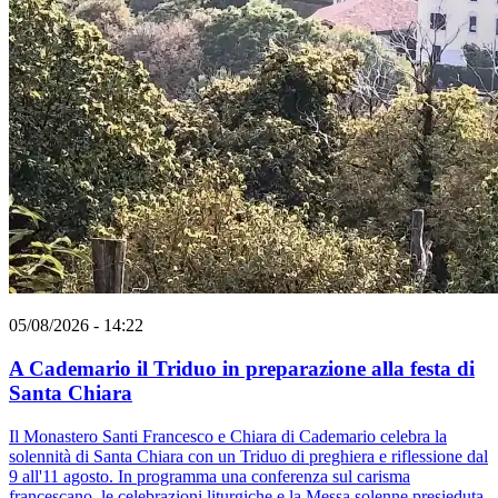
05/08/2026 - 14:22
A Cademario il Triduo in preparazione alla festa di
Santa Chiara
Il Monastero Santi Francesco e Chiara di Cademario celebra la
solennità di Santa Chiara con un Triduo di preghiera e riflessione dal
9 all'11 agosto. In programma una conferenza sul carisma
francescano, le celebrazioni liturgiche e la Messa solenne presieduta