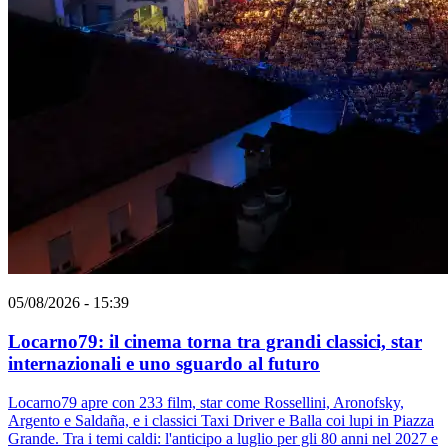
05/08/2026 - 15:39
Locarno79: il cinema torna tra grandi classici, star
internazionali e uno sguardo al futuro
Locarno79 apre con 233 film, star come Rossellini, Aronofsky,
Argento e Saldaña, e i classici Taxi Driver e Balla coi lupi in Piazza
Grande. Tra i temi caldi: l'anticipo a luglio per gli 80 anni nel 2027 e