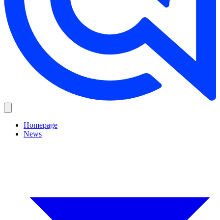
Homepage
News