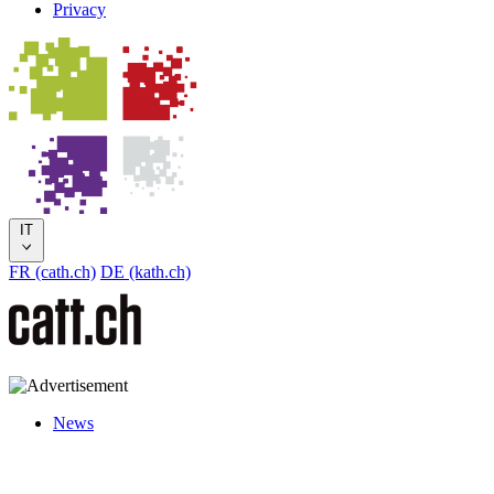
Privacy
IT
FR (cath.ch)
DE (kath.ch)
News