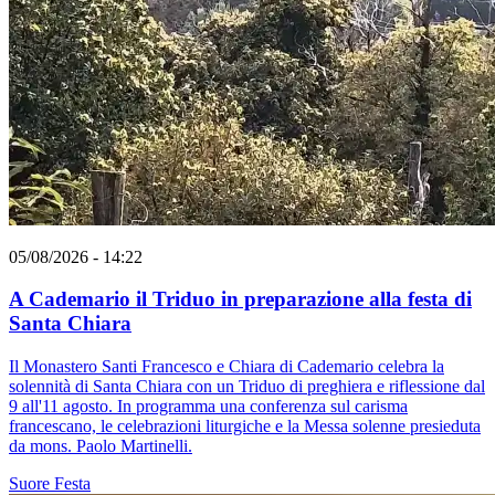
05/08/2026 - 14:22
A Cademario il Triduo in preparazione alla festa di
Santa Chiara
Il Monastero Santi Francesco e Chiara di Cademario celebra la
solennità di Santa Chiara con un Triduo di preghiera e riflessione dal
9 all'11 agosto. In programma una conferenza sul carisma
francescano, le celebrazioni liturgiche e la Messa solenne presieduta
da mons. Paolo Martinelli.
Suore
Festa