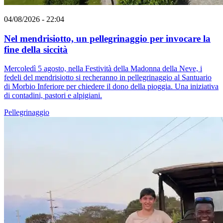
04/08/2026 - 22:04
Nel mendrisiotto, un pellegrinaggio per invocare la
fine della siccità
Mercoledì 5 agosto, nella Festività della Madonna della Neve, i
fedeli del mendrisiotto si recheranno in pellegrinaggio al Santuario
di Morbio Inferiore per chiedere il dono della pioggia. Una iniziativa
di contadini, pastori e alpigiani.
Pellegrinaggio