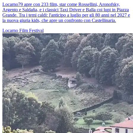
Locarno79 apre con 233 film, star come Rossellini, Aronofsky,
Argento e Saldaña, e i classici Taxi Driver e Balla coi lupi in Piazza
Grande. Tra i temi caldi: l'anticipo a luglio per gli 80 anni nel 2027 e
la nuova giuria kids, che apre un confronto con Castellinaria.
Locarno
Film
Festival