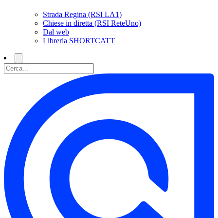
Strada Regina (RSI LA1)
Chiese in diretta (RSI ReteUno)
Dal web
Libreria SHORTCATT