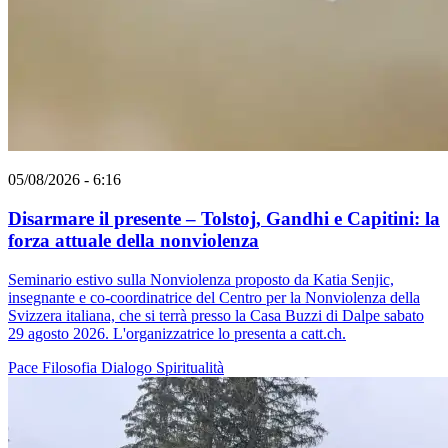
05/08/2026 - 6:16
Disarmare il presente – Tolstoj, Gandhi e Capitini: la
forza attuale della nonviolenza
Seminario estivo sulla Nonviolenza proposto da Katia Senjic,
insegnante e co-coordinatrice del Centro per la Nonviolenza della
Svizzera italiana, che si terrà presso la Casa Buzzi di Dalpe sabato
29 agosto 2026. L'organizzatrice lo presenta a catt.ch.
Pace
Filosofia
Dialogo
Spiritualità