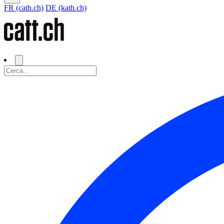
FR (cath.ch)
DE (kath.ch)