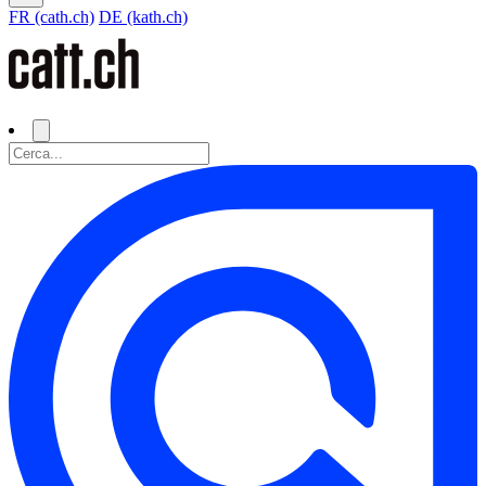
FR (cath.ch)
DE (kath.ch)