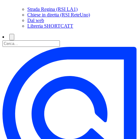
Strada Regina (RSI LA1)
Chiese in diretta (RSI ReteUno)
Dal web
Libreria SHORTCATT