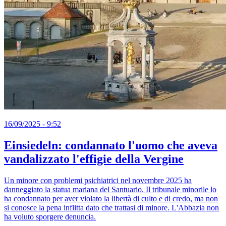
16/09/2025 - 9:52
Einsiedeln: condannato l'uomo che aveva
vandalizzato l'effigie della Vergine
Un minore con problemi psichiatrici nel novembre 2025 ha
danneggiato la statua mariana del Santuario. Il tribunale minorile lo
ha condannato per aver violato la libertà di culto e di credo, ma non
si conosce la pena inflitta dato che trattasi di minore. L'Abbazia non
ha voluto sporgere denuncia.