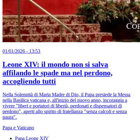
01/01/2026 - 13:53
Leone XIV: il mondo non si salva
affilando le spade ma nel perdono,
accogliendo tutti
Nella Solennità di Maria Madre di Dio, il Papa presiede la Messa
nella Basilica vaticana e, all'inizio del nuovo anno, incoraggia a
vivere "liberi e portatori di libertà, perdonati e dispensatori di
perdono", aperti allo spirito di fratellanza "senza calcoli e senza
paura".
Papa e Vaticano
Papa Leone XIV