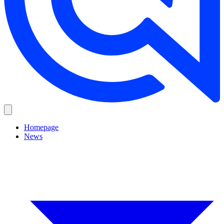
Homepage
News