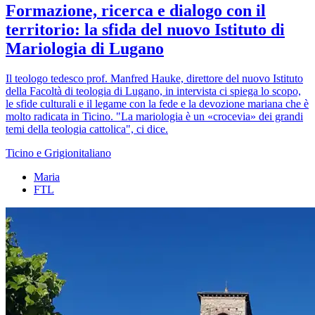
Formazione, ricerca e dialogo con il
territorio: la sfida del nuovo Istituto di
Mariologia di Lugano
Il teologo tedesco prof. Manfred Hauke, direttore del nuovo Istituto
della Facoltà di teologia di Lugano, in intervista ci spiega lo scopo,
le sfide culturali e il legame con la fede e la devozione mariana che è
molto radicata in Ticino. "La mariologia è un «crocevia» dei grandi
temi della teologia cattolica", ci dice.
Ticino e Grigionitaliano
Maria
FTL