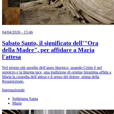
04/04/2026 - 15:46
Sabato Santo, il significato dell'"Ora
della Madre", per affidare a Maria
l'attesa
Nel giorno più spoglio dell’anno liturgico, quando Cristo è nel
sepolcro e la liturgia tace, una tradizione di origine bizantina affida a
Maria la custodia dell’attesa e il senso del dolore, prima della
Resurrezione.
Internazionale
Settimana Santa
Maria