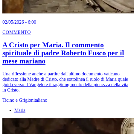
02/05/2026 - 6:00
COMMENTO
A Cristo per Maria. Il commento
spirituale di padre Roberto Fusco per il
mese mariano
Una riflessione anche a partire dall'ultimo documento vaticano
dedicato alla Madre di Cristo, che sottolinea il ruolo di Maria quale
guida verso il Vangelo e il raggiungimento della pienezza della vita
in Cristo.
Ticino e Grigionitaliano
Maria