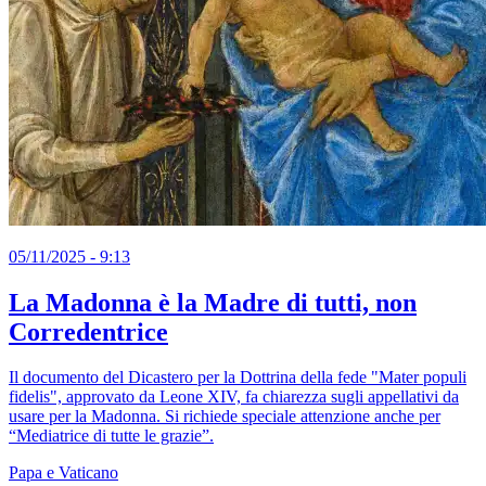
05/11/2025 - 9:13
La Madonna è la Madre di tutti, non
Corredentrice
Il documento del Dicastero per la Dottrina della fede "Mater populi
fidelis", approvato da Leone XIV, fa chiarezza sugli appellativi da
usare per la Madonna. Si richiede speciale attenzione anche per
“Mediatrice di tutte le grazie”.
Papa e Vaticano