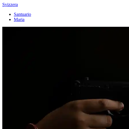
Svizzera
Santuario
Maria