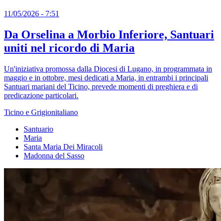
11/05/2026 - 7:51
Da Orselina a Morbio Inferiore, Santuari
uniti nel ricordo di Maria
Un'iniziativa promossa dalla Diocesi di Lugano, in programmata in
maggio e in ottobre, mesi dedicati a Maria, in entrambi i principali
Santuari mariani del Ticino, prevede momenti di preghiera e di
predicazione particolari.
Ticino e Grigionitaliano
Santuario
Maria
Santa Maria Dei Miracoli
Madonna del Sasso