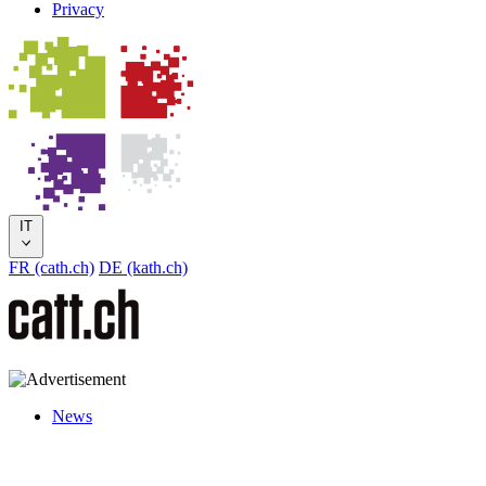
Privacy
IT
FR (cath.ch)
DE (kath.ch)
News