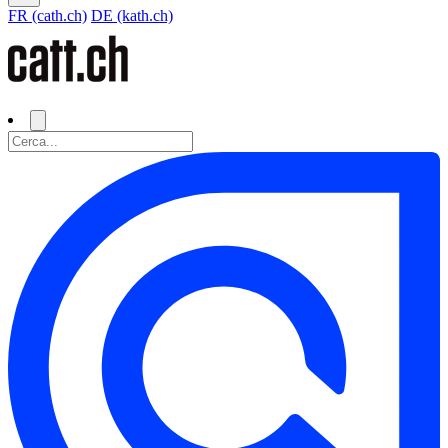
FR (cath.ch)
DE (kath.ch)