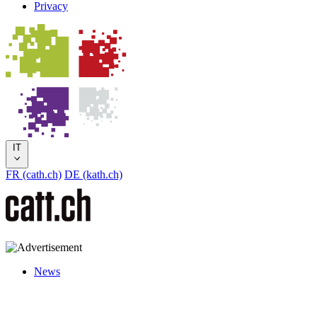
Privacy
IT
FR (cath.ch)
DE (kath.ch)
News