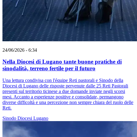
24/06/2026 - 6:34
Nella Diocesi di Lugano tante buone pratiche di
sinodalità, terreno fertile per il futuro
Una lettura condivisa con l'équipe Reti pastorali e Sinodo della
Diocesi di Lugano delle risposte pervenute dalle 25 Reti Pastorali
presenti sul territorio ticinese a due domande inviate negli scorsi
mesi. Accanto a esperienze positive e consolidate, permangono
diverse difficoltà e una percezione non sempre chiara del ruolo delle
Reti.
Sinodo
Diocesi Lugano