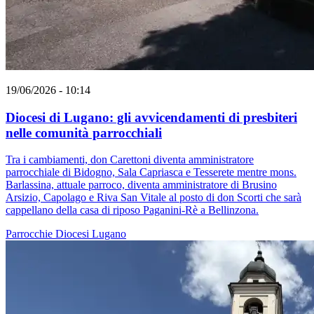
19/06/2026 - 10:14
Diocesi di Lugano: gli avvicendamenti di presbiteri
nelle comunità parrocchiali
Tra i cambiamenti, don Carettoni diventa amministratore
parrocchiale di Bidogno, Sala Capriasca e Tesserete mentre mons.
Barlassina, attuale parroco, diventa amministratore di Brusino
Arsizio, Capolago e Riva San Vitale al posto di don Scorti che sarà
cappellano della casa di riposo Paganini-Rè a Bellinzona.
Parrocchie
Diocesi Lugano