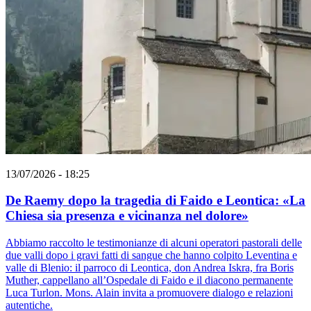
13/07/2026 - 18:25
De Raemy dopo la tragedia di Faido e Leontica: «La
Chiesa sia presenza e vicinanza nel dolore»
Abbiamo raccolto le testimonianze di alcuni operatori pastorali delle
due valli dopo i gravi fatti di sangue che hanno colpito Leventina e
valle di Blenio: il parroco di Leontica, don Andrea Iskra, fra Boris
Muther, cappellano all’Ospedale di Faido e il diacono permanente
Luca Turlon. Mons. Alain invita a promuovere dialogo e relazioni
autentiche.