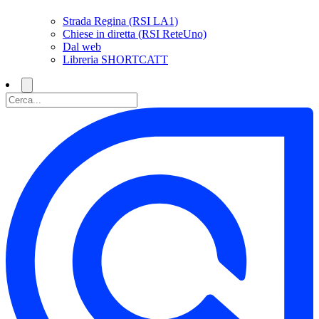
Strada Regina (RSI LA1)
Chiese in diretta (RSI ReteUno)
Dal web
Libreria SHORTCATT