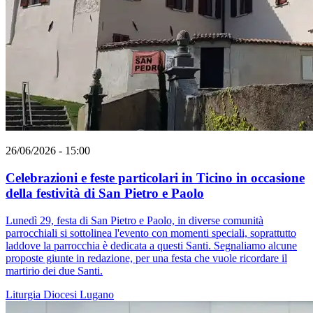
26/06/2026 - 15:00
Celebrazioni e feste particolari in Ticino in occasione
della festività di San Pietro e Paolo
Lunedì 29, festa di San Pietro e Paolo, in diverse comunità
parrocchiali si sottolinea l'evento con momenti speciali, soprattutto
laddove la parrocchia è dedicata a questi Santi. Segnaliamo alcune
proposte giunte in redazione, per una festa che vuole ricordare il
martirio dei due Santi.
Liturgia
Diocesi Lugano