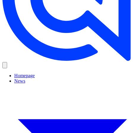
Homepage
News