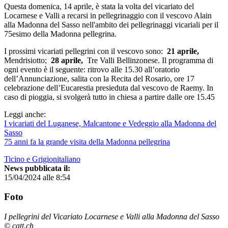
Questa domenica, 14 aprile, è stata la volta del vicariato del
Locarnese e Valli a recarsi in pellegrinaggio con il vescovo Alain
alla Madonna del Sasso nell'ambito dei pellegrinaggi vicariali per il
75esimo della Madonna pellegrina.
I prossimi vicariati pellegrini con il vescovo sono:
21 aprile,
Mendrisiotto;
28 aprile,
Tre Valli Bellinzonese. Il programma di
ogni evento è il seguente: ritrovo alle 15.30 all’oratorio
dell’Annunciazione, salita con la Recita del Rosario, ore 17
celebrazione dell’Eucarestia presieduta dal vescovo de Raemy. In
caso di pioggia, si svolgerà tutto in chiesa a partire dalle ore 15.45
Leggi anche:
I vicariati del Luganese, Malcantone e Vedeggio alla Madonna del
Sasso
75 anni fa la grande visita della Madonna pellegrina
Ticino e Grigionitaliano
News pubblicata il:
15/04/2024 alle 8:54
Foto
I pellegrini del Vicariato Locarnese e Valli alla Madonna del Sasso
© catt.ch