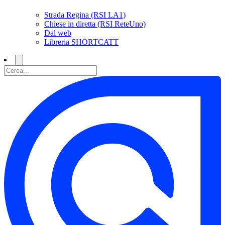
Strada Regina (RSI LA1)
Chiese in diretta (RSI ReteUno)
Dal web
Libreria SHORTCATT