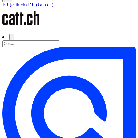
FR (cath.ch)
DE (kath.ch)