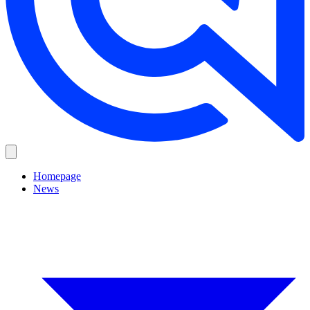
Homepage
News