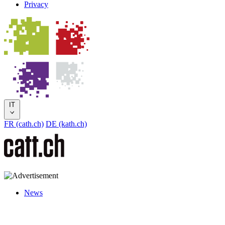
Privacy
IT
FR (cath.ch)
DE (kath.ch)
News