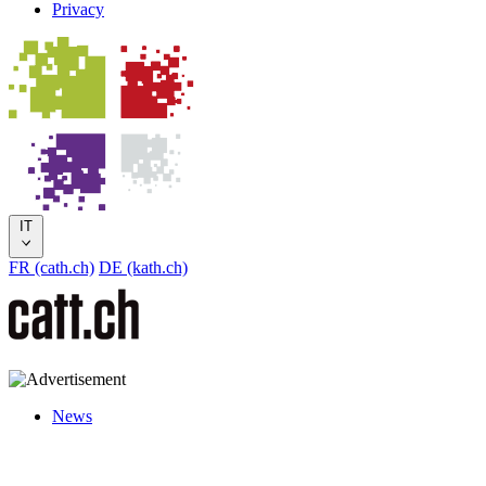
Privacy
IT
FR (cath.ch)
DE (kath.ch)
News