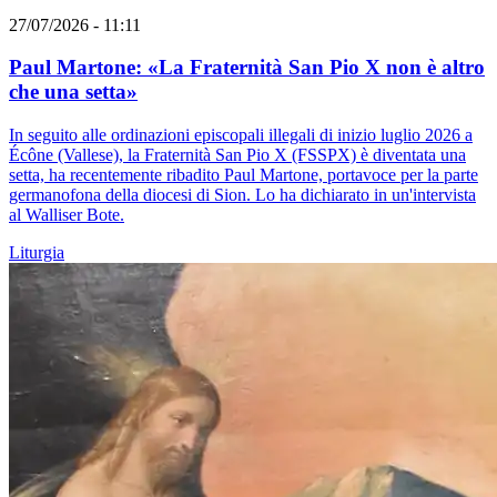
27/07/2026 - 11:11
Paul Martone: «La Fraternità San Pio X non è altro
che una setta»
In seguito alle ordinazioni episcopali illegali di inizio luglio 2026 a
Écône (Vallese), la Fraternità San Pio X (FSSPX) è diventata una
setta, ha recentemente ribadito Paul Martone, portavoce per la parte
germanofona della diocesi di Sion. Lo ha dichiarato in un'intervista
al Walliser Bote.
Liturgia