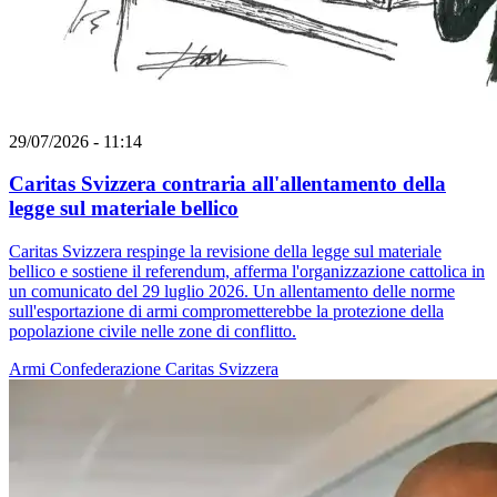
29/07/2026 - 11:14
Caritas Svizzera contraria all'allentamento della
legge sul materiale bellico
Caritas Svizzera respinge la revisione della legge sul materiale
bellico e sostiene il referendum, afferma l'organizzazione cattolica in
un comunicato del 29 luglio 2026. Un allentamento delle norme
sull'esportazione di armi comprometterebbe la protezione della
popolazione civile nelle zone di conflitto.
Armi
Confederazione
Caritas Svizzera