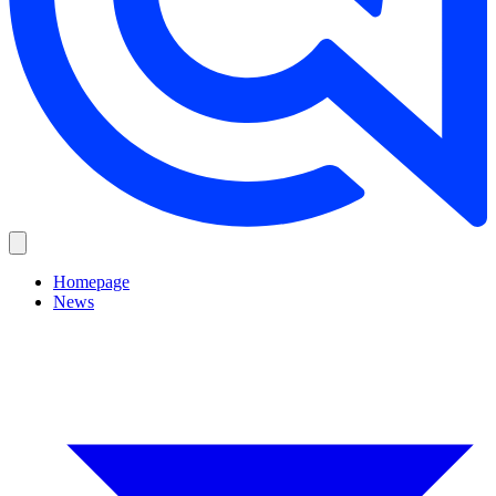
Homepage
News