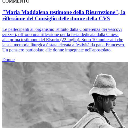
COMMENTO
"Maria Maddalena testimone della Risurrezione", la
riflessione del Consiglio delle donne della CVS
Le partecipanti all'organismo istituito dalla Conferenza dei vescovi
svizzeri, offrono una riflessione per la festa dedicata dalla Chiesa
alla prima testimone del Risorto (22 luglio). Sono 10 anni esatti che
la sua memoria liturgica è stata elevata a festività da papa Francesco.
Un pensiero particolare alle donne impegnate nell'apostolato.
Donne