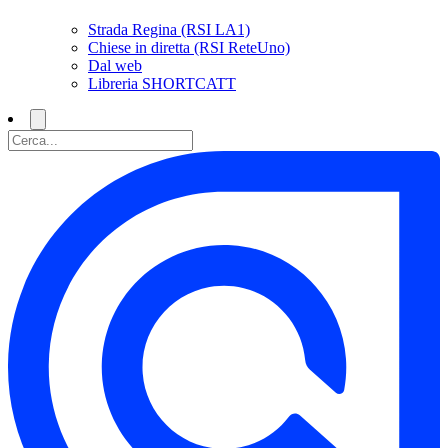
Strada Regina (RSI LA1)
Chiese in diretta (RSI ReteUno)
Dal web
Libreria SHORTCATT