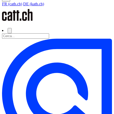
FR (cath.ch)
DE (kath.ch)