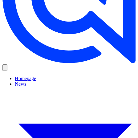
Homepage
News