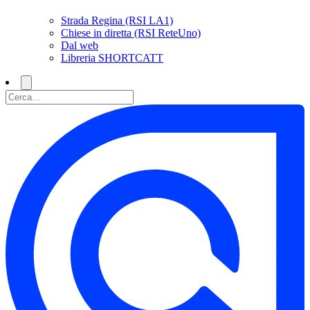
Strada Regina (RSI LA1)
Chiese in diretta (RSI ReteUno)
Dal web
Libreria SHORTCATT