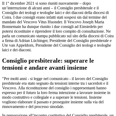
Il 1° dicembre 2021 si sono riuniti nuovamente – dopo
un’interruzione di alcuni anni – il Consiglio presbiterale e il
Consiglio dei teologi e teologhe laici e dei diaconi della diocesi di
Coira. I due consigli erano infatti stati sospesi sin dal termine del
mandato del Vescovo Vitus Huonder. Il Vescovo Joseph Maria
Bonnemain ha dunque riunito i due consigli ad Einsiedeln per
potersi ricostituire e riprendere il loro compito di consultazione. Ne
parla un comunicato stampa pubblicato sul sito della diocesi di Coira
a firma di Adrian Lüchinger, Presidente del Consiglio presbiterale e
Ute van Appeldorn, Presidente del Consiglio dei teologi e teologhe
laici e dei diaconi.
Consiglio presbiterale: superare le
tensioni e andare avanti insieme
"Per molti anni - si legge nel comunicato - il lavoro del Consiglio
presbiterale era stato segnato da tensioni interne tra i sacerdoti e il
Vescovo. Alla ricostituzione del consiglio i rappresentanti hanno
espresso per il futuro la loro ferma intenzione a lavorare insieme in
modo costruttivo e collegiale e a superare le tensioni. Insieme
vogliono elaborare il passato e proseguire insieme sulla via del
rinnovamento e del processo sinodale.
In preparazione all’incontro costitutivo del Consiglio presbiterale, un