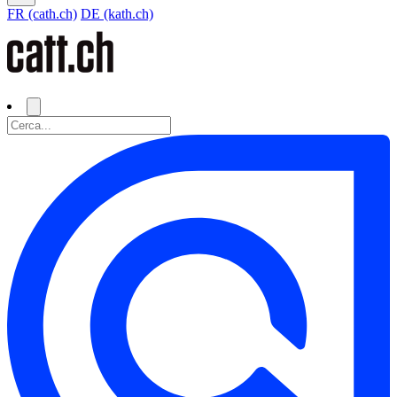
FR (cath.ch)
DE (kath.ch)