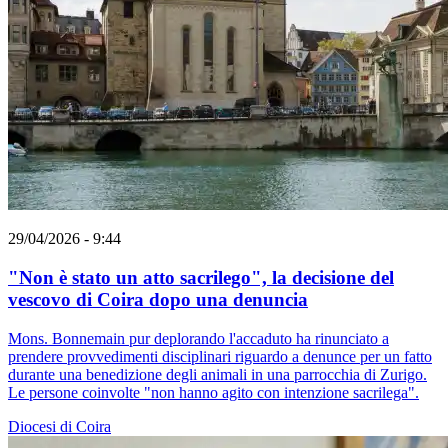
29/04/2026 - 9:44
"Non è stato un atto sacrilego", la decisione del
vescovo di Coira dopo una denuncia
Mons. Bonnemain pur deplorando l'accaduto ha rinunciato a
prendere provvedimenti disciplinari riguardo a denunce per un fatto
durante una benedizione degli animali in una parrocchia di Zurigo.
Le persone coinvolte "non hanno agito con intenzione sacrilega".
Diocesi di Coira