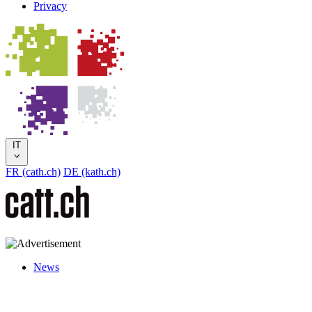
Privacy
IT
FR (cath.ch)
DE (kath.ch)
News