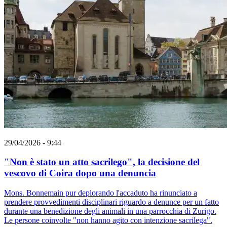
29/04/2026 - 9:44
"Non è stato un atto sacrilego", la decisione del
vescovo di Coira dopo una denuncia
Mons. Bonnemain pur deplorando l'accaduto ha rinunciato a
prendere provvedimenti disciplinari riguardo a denunce per un fatto
durante una benedizione degli animali in una parrocchia di Zurigo.
Le persone coinvolte "non hanno agito con intenzione sacrilega".