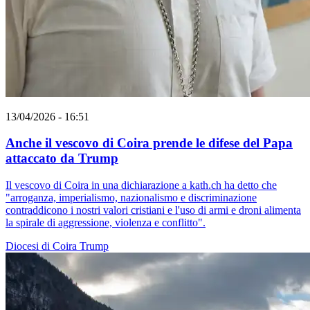
13/04/2026 - 16:51
Anche il vescovo di Coira prende le difese del Papa
attaccato da Trump
Il vescovo di Coira in una dichiarazione a kath.ch ha detto che
"arroganza, imperialismo, nazionalismo e discriminazione
contraddicono i nostri valori cristiani e l'uso di armi e droni alimenta
la spirale di aggressione, violenza e conflitto".
Diocesi di Coira
Trump